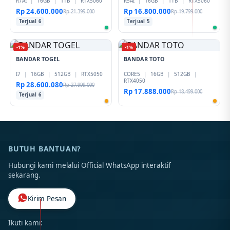
R7AI
|
16GB
|
1TB
|
RTX5060
R5AI
|
16GB
|
1TB
|
RTX5060
Rp 24.600.000
Rp 16.800.000
Rp 21.399.000
Rp 19.799.000
Terjual 6
Terjual 5
-1%
-1%
BANDAR TOGEL
BANDAR TOTO
I7
|
16GB
|
512GB
|
RTX5050
CORE5
|
16GB
|
512GB
|
RTX4050
Rp 28.600.080
Rp 27.999.000
Rp 17.888.000
Rp 18.499.000
Terjual 6
BUTUH BANTUAN?
Hubungi kami melalui Official WhatsApp interaktif
sekarang.
Kirim Pesan
Ikuti kami: