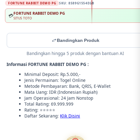
FORTUNE RABBIT DEMO PG
SKU:
8S89G1554EGB
FORTUNE RABBIT DEMO PG
💳
SITUS TOTO
Bandingkan Produk
Bandingkan hingga 5 produk dengan bantuan AI
Informasi FORTUNE RABBIT DEMO PG :
Minimal Deposit: Rp.5.000,-
Jenis Permainan: Togel Online
Metode Pembayaran: Bank, QRIS, E-Wallet
Mata Uang: IDR (Indonesian Rupiah)
Jam Operasional: 24 Jam Nonstop
Total Rating: 69.999.999
Rating: ⭐⭐⭐⭐⭐
Daftar Sekarang:
Klik Disini