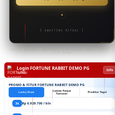
◈
[ AWAITING RITUAL ]
ORACLE SYSTEM · PREDIKSI JITU SETIAP HARI · PRIZE 1
LIVE DRAW
Login FORTUNE RABBIT DEMO PG
Info
Verified
PROMO & FITUR FORTUNE RABBIT DEMO PG
Lomba Panjat
Lucky Draw
Prediksi Togel
Turnover
3x
Rp 6.929.700 / bln