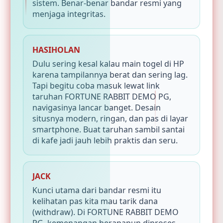
sistem. Benar-benar bandar resmi yang
menjaga integritas.
HASIHOLAN
Dulu sering kesal kalau main togel di HP
karena tampilannya berat dan sering lag.
Tapi begitu coba masuk lewat link
taruhan FORTUNE RABBIT DEMO PG,
navigasinya lancar banget. Desain
situsnya modern, ringan, dan pas di layar
smartphone. Buat taruhan sambil santai
di kafe jadi jauh lebih praktis dan seru.
JACK
Kunci utama dari bandar resmi itu
kelihatan pas kita mau tarik dana
(withdraw). Di FORTUNE RABBIT DEMO