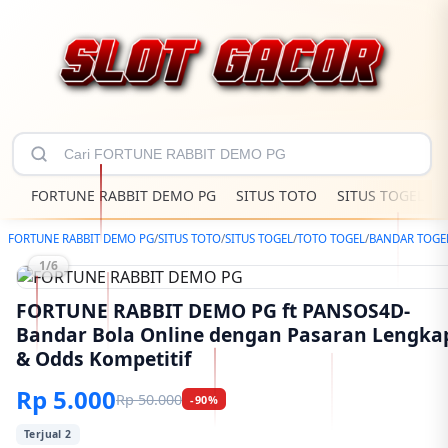
FORTUNE RABBIT DEMO PG
SITUS TOTO
SITUS TOGEL
FORTUNE RABBIT DEMO PG
/
SITUS TOTO
/
SITUS TOGEL
/
TOTO TOGEL
/
BANDAR TOGE
1/6
FORTUNE RABBIT DEMO PG ft PANSOS4D-
Bandar Bola Online dengan Pasaran Lengka
& Odds Kompetitif
Rp 5.000
Rp 50.000
-90%
Terjual 2