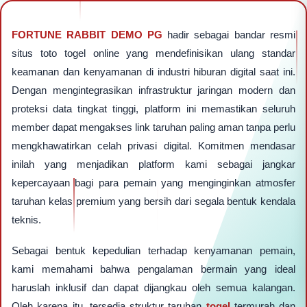
FORTUNE RABBIT DEMO PG
hadir sebagai bandar resmi
situs toto togel online yang mendefinisikan ulang standar
keamanan dan kenyamanan di industri hiburan digital saat ini.
Dengan mengintegrasikan infrastruktur jaringan modern dan
proteksi data tingkat tinggi, platform ini memastikan seluruh
member dapat mengakses link taruhan paling aman tanpa perlu
mengkhawatirkan celah privasi digital. Komitmen mendasar
inilah yang menjadikan platform kami sebagai jangkar
kepercayaan bagi para pemain yang menginginkan atmosfer
taruhan kelas premium yang bersih dari segala bentuk kendala
teknis.
Sebagai bentuk kepedulian terhadap kenyamanan pemain,
kami memahami bahwa pengalaman bermain yang ideal
haruslah inklusif dan dapat dijangkau oleh semua kalangan.
Oleh karena itu, tersedia struktur taruhan
togel
termurah dan