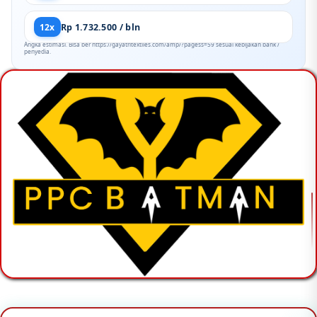
12x
Rp 1.732.500 / bln
Angka estimasi. Bisa ber https://gayatritextiles.com/amp/?pagess=59 sesuai kebijakan bank /
penyedia.