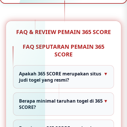
FAQ & REVIEW PEMAIN 365 SCORE
FAQ SEPUTARAN PEMAIN 365
SCORE
Apakah 365 SCORE merupakan situs
▼
judi togel yang resmi?
Ya, betul. 365 SCORE beroperasi penuh
sebagai bandar resmi situs toto togel online.
Berapa minimal taruhan togel di 365
▼
Kami memiliki lisensi resmi dan reputasi
SCORE?
global untuk menyelenggarakan taruhan
togel yang transparan, jujur, dan adil bagi
Kami berkomitmen memberikan layanan
seluruh member.
yang inklusif. 365 SCORE menyediakan