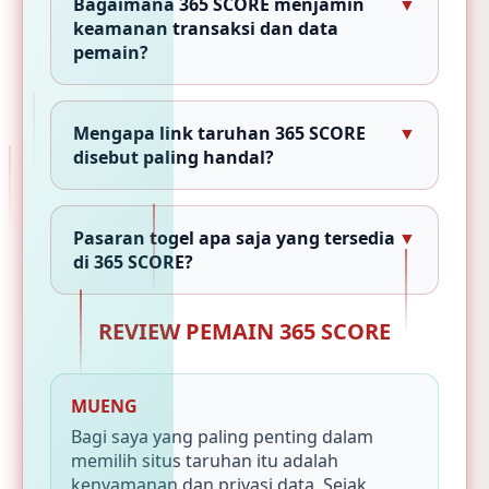
Bagaimana 365 SCORE menjamin
▼
nominal taruhan togel termurah dan sangat
keamanan transaksi dan data
terjangkau, sehingga semua pemain dapat
pemain?
menikmati permainan dan menyusun
strategi tanpa kendala modal besar.
Keamanan Anda adalah prioritas mutlak
kami. 365 SCORE didukung oleh infrastruktur
Mengapa link taruhan 365 SCORE
▼
jaringan modern dan enkripsi data tingkat
disebut paling handal?
tinggi. Kami memastikan setiap link taruhan
yang Anda akses 100% aman, privat, dan
Karena sistem kami dikelola oleh tim teknis
bebas dari gangguan pihak ketiga.
profesional yang memastikan server selalu
Pasaran togel apa saja yang tersedia
▼
aktif 24/7 tanpa down-time. Selain itu, kami
di 365 SCORE?
selalu menyediakan link alternatif resmi yang
diperbarui secara berkala agar Anda bisa
365 SCORE menyediakan variasi pasaran toto
mengakses akun kapan saja dengan mulus.
resmi dan terlengkap yang diakui secara
REVIEW PEMAIN 365 SCORE
internasional. Pemain dapat menikmati
taruhan pada pasaran populer dunia dengan
jadwal result yang akurat, transparan, dan
MUENG
diperbarui secara real-time.
Bagi saya yang paling penting dalam
memilih situs taruhan itu adalah
kenyamanan dan privasi data. Sejak