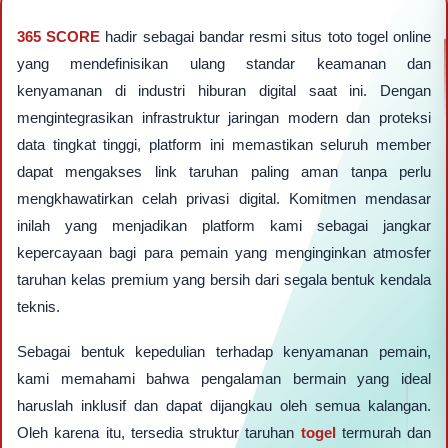
365 SCORE
hadir sebagai bandar resmi situs toto togel online
yang mendefinisikan ulang standar keamanan dan
kenyamanan di industri hiburan digital saat ini. Dengan
mengintegrasikan infrastruktur jaringan modern dan proteksi
data tingkat tinggi, platform ini memastikan seluruh member
dapat mengakses link taruhan paling aman tanpa perlu
mengkhawatirkan celah privasi digital. Komitmen mendasar
inilah yang menjadikan platform kami sebagai jangkar
kepercayaan bagi para pemain yang menginginkan atmosfer
taruhan kelas premium yang bersih dari segala bentuk kendala
teknis.
Sebagai bentuk kepedulian terhadap kenyamanan pemain,
kami memahami bahwa pengalaman bermain yang ideal
haruslah inklusif dan dapat dijangkau oleh semua kalangan.
Oleh karena itu, tersedia struktur taruhan
togel
termurah dan