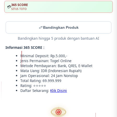
365 SCORE
💳
SITUS TOTO
Bandingkan Produk
Bandingkan hingga 5 produk dengan bantuan AI
Informasi 365 SCORE :
Minimal Deposit: Rp.5.000,-
Jenis Permainan: Togel Online
Metode Pembayaran: Bank, QRIS, E-Wallet
Mata Uang: IDR (Indonesian Rupiah)
Jam Operasional: 24 Jam Nonstop
Total Rating: 69.999.999
Rating: ⭐⭐⭐⭐⭐
Daftar Sekarang:
Klik Disini