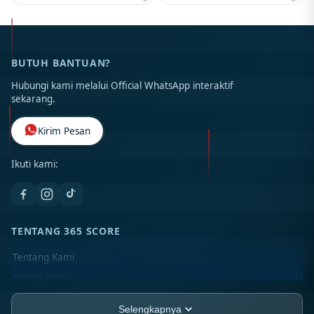
BUTUH BANTUAN?
Hubungi kami melalui Official WhatsApp interaktif
sekarang.
Kirim Pesan
Ikuti kami:
TENTANG 365 SCORE
Tentang Kami
Kontak Kami
Lokasi Toko
Selengkapnya