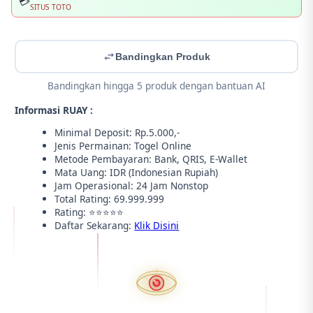
💳
SITUS TOTO
Bandingkan Produk
Bandingkan hingga 5 produk dengan bantuan AI
Informasi RUAY :
Minimal Deposit: Rp.5.000,-
Jenis Permainan: Togel Online
Metode Pembayaran: Bank, QRIS, E-Wallet
Mata Uang: IDR (Indonesian Rupiah)
Jam Operasional: 24 Jam Nonstop
Total Rating: 69.999.999
Rating: ⭐⭐⭐⭐⭐
Daftar Sekarang:
Klik Disini