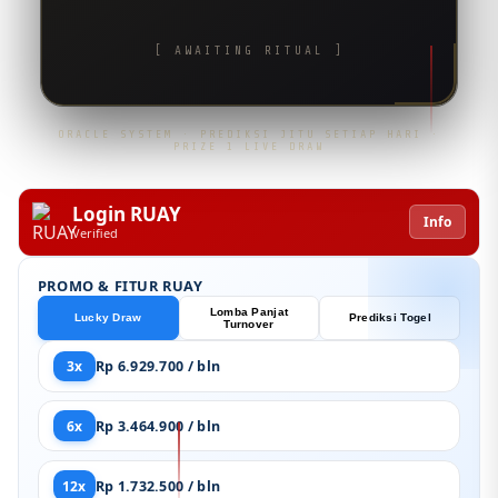
[ AWAITING RITUAL ]
ORACLE SYSTEM · PREDIKSI JITU SETIAP HARI ·
PRIZE 1 LIVE DRAW
Login RUAY
Info
Verified
PROMO & FITUR RUAY
Lomba Panjat
Lucky Draw
Prediksi Togel
Turnover
3x
Rp 6.929.700 / bln
6x
Rp 3.464.900 / bln
12x
Rp 1.732.500 / bln