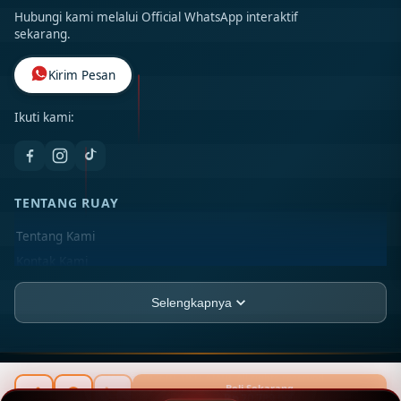
Hubungi kami melalui Official WhatsApp interaktif
sekarang.
Kirim Pesan
Ikuti kami:
TENTANG RUAY
Tentang Kami
Kontak Kami
Lokasi Toko
Selengkapnya
FAQ
PT TISU-AJAIB
JL. Asia Raya Blok BB No. 12-A, Kel. Sukaramai II,
TISU-AJAIB ©
2026
PT TISU-AJAIB. All rights reserved.
Beli Sekarang
Kec. Medan Area, Kota Medan, Sumatera Utara, 20216
Rp 20.789.000