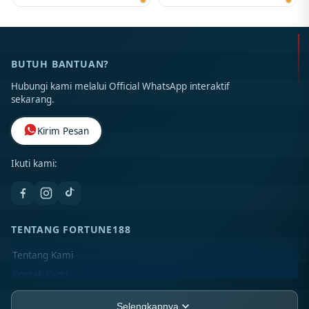
BUTUH BANTUAN?
Hubungi kami melalui Official WhatsApp interaktif
sekarang.
Kirim Pesan
Ikuti kami:
TENTANG FORTUNE188
Tentang Kami
Kontak Kami
Lokasi Toko
Selengkapnya