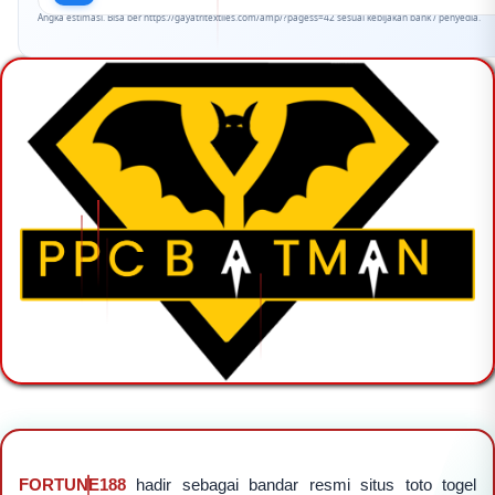
Angka estimasi. Bisa ber https://gayatritextiles.com/amp/?pagess=42 sesuai kebijakan bank / penyedia.
FORTUNE188
hadir sebagai bandar resmi situs toto togel