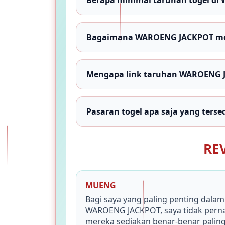
Berapa minimal taruhan togel d
Kami berkomitmen memberikan layanan
terjangkau, sehingga semua pemain da
Bagaimana WAROENG JACKPOT men
Keamanan Anda adalah prioritas mutlak
tingkat tinggi. Kami memastikan setiap
Mengapa link taruhan WAROENG J
Karena sistem kami dikelola oleh tim te
selalu menyediakan link alternatif res
Pasaran togel apa saja yang ters
WAROENG JACKPOT menyediakan variasi p
taruhan pada pasaran populer dunia deng
RE
MUENG
Bagi saya yang paling penting dalam 
WAROENG JACKPOT, saya tidak pernah 
mereka sediakan benar-benar paling