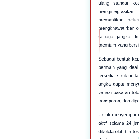
ulang standar ke
mengintegrasikan i
memastikan selu
mengkhawatirkan ce
sebagai jangkar k
premium yang bersih
Sebagai bentuk ke
bermain yang ideal 
tersedia struktur 
angka dapat menyus
variasi pasaran tot
transparan, dan dipe
Untuk menyempurnaka
aktif selama 24 j
dikelola oleh tim t