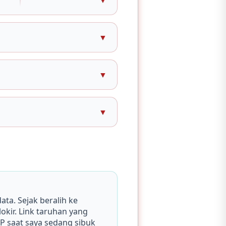
▼
n togel termurah dan sangat
modal besar.
▼
modern dan enkripsi data
 gangguan pihak ketiga.
▼
own-time. Selain itu, kami
 kapan saja dengan mulus.
▼
ional. Pemain dapat menikmati
 real-time.
ta. Sejak beralih ke
okir. Link taruhan yang
P saat saya sedang sibuk