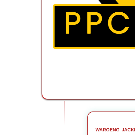
WAROENG JACK