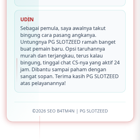
UDIN
Sebagai pemula, saya awalnya takut
bingung cara pasang angkanya.
Untungnya PG SLOTZEED ramah banget
buat pemain baru. Opsi taruhannya
murah dan terjangkau, terus kalau
bingung, tinggal chat CS-nya yang aktif 24
jam. Dibantu sampai paham dengan
sangat sopan. Terima kasih PG SLOTZEED
atas pelayanannya!
©2026 SEO B4TM4N | PG SLOTZEED