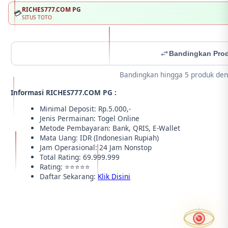
RICHES777.COM PG
💳
SITUS TOTO
Bandingkan Pro
Bandingkan hingga 5 produk den
Informasi RICHES777.COM PG :
Minimal Deposit: Rp.5.000,-
Jenis Permainan: Togel Online
Metode Pembayaran: Bank, QRIS, E-Wallet
Mata Uang: IDR (Indonesian Rupiah)
Jam Operasional: 24 Jam Nonstop
Total Rating: 69.999.999
Rating: ⭐⭐⭐⭐⭐
Daftar Sekarang:
Klik Disini