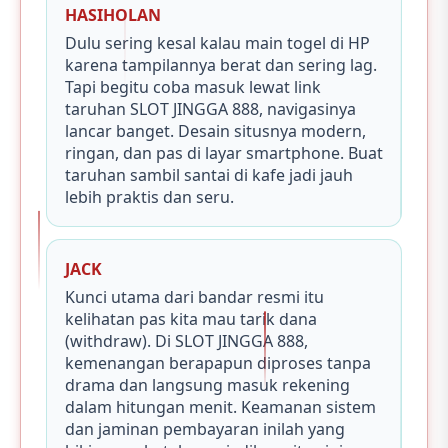
HASIHOLAN
Dulu sering kesal kalau main togel di HP
karena tampilannya berat dan sering lag.
Tapi begitu coba masuk lewat link
taruhan SLOT JINGGA 888, navigasinya
lancar banget. Desain situsnya modern,
ringan, dan pas di layar smartphone. Buat
taruhan sambil santai di kafe jadi jauh
lebih praktis dan seru.
JACK
Kunci utama dari bandar resmi itu
kelihatan pas kita mau tarik dana
(withdraw). Di SLOT JINGGA 888,
kemenangan berapapun diproses tanpa
drama dan langsung masuk rekening
dalam hitungan menit. Keamanan sistem
dan jaminan pembayaran inilah yang