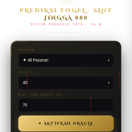
PREDIKSI TOGEL - SLOT
JINGGA 888
SISTEM PREDIKSI TOTO · V4.0
✦
PASARAN
TIPE
MIN. CONFIDENCE (%)
✦ AKTIFKAN ORACLE