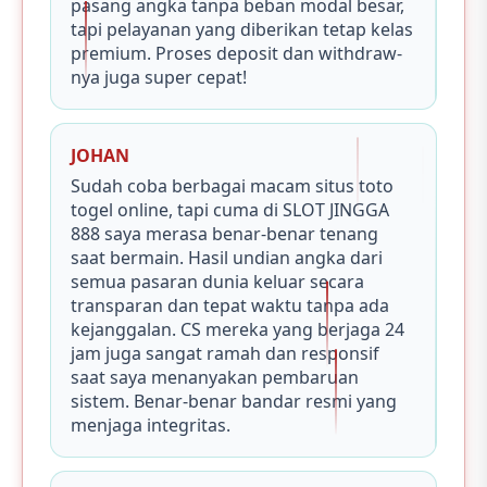
pasang angka tanpa beban modal besar,
tapi pelayanan yang diberikan tetap kelas
premium. Proses deposit dan withdraw-
nya juga super cepat!
JOHAN
Sudah coba berbagai macam situs toto
togel online, tapi cuma di SLOT JINGGA
888 saya merasa benar-benar tenang
saat bermain. Hasil undian angka dari
semua pasaran dunia keluar secara
transparan dan tepat waktu tanpa ada
kejanggalan. CS mereka yang berjaga 24
jam juga sangat ramah dan responsif
saat saya menanyakan pembaruan
sistem. Benar-benar bandar resmi yang
menjaga integritas.