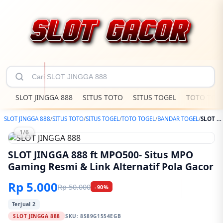
SLOT JINGGA 888
SITUS TOTO
SITUS TOGEL
TOTO TOG
SLOT JINGGA 888
/
SITUS TOTO
/
SITUS TOGEL
/
TOTO TOGEL
/
BANDAR TOGEL
/
SLOT JINGGA 888 ft MPO500- Situs MPO Gaming Resmi & Link Alternatif Pola Gacor
1/6
SLOT JINGGA 888 ft MPO500- Situs MPO
Gaming Resmi & Link Alternatif Pola Gacor
Rp 5.000
Rp 50.000
-90%
Terjual 2
SLOT JINGGA 888
SKU:
8S89G1554EGB