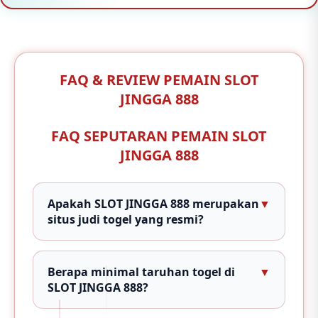
FAQ & REVIEW PEMAIN SLOT
JINGGA 888
FAQ SEPUTARAN PEMAIN SLOT
JINGGA 888
Apakah SLOT JINGGA 888 merupakan
▼
situs judi togel yang resmi?
Ya, betul. SLOT JINGGA 888 beroperasi
penuh sebagai bandar resmi situs toto togel
Berapa minimal taruhan togel di
▼
online. Kami memiliki lisensi resmi dan
SLOT JINGGA 888?
reputasi global untuk menyelenggarakan
taruhan togel yang transparan, jujur, dan adil
Kami berkomitmen memberikan layanan