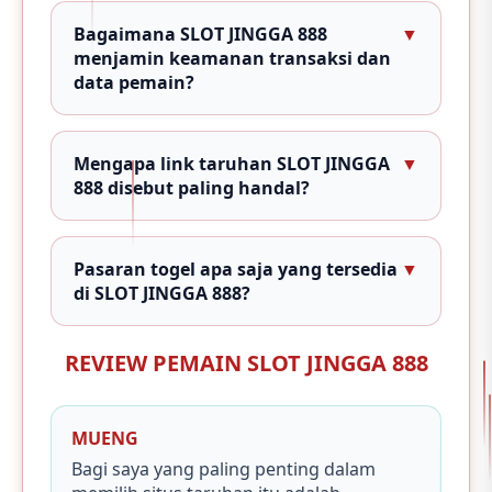
bagi seluruh member.
yang inklusif. SLOT JINGGA 888
Bagaimana SLOT JINGGA 888
▼
menyediakan nominal taruhan togel
menjamin keamanan transaksi dan
termurah dan sangat terjangkau, sehingga
data pemain?
semua pemain dapat menikmati permainan
dan menyusun strategi tanpa kendala modal
Keamanan Anda adalah prioritas mutlak
besar.
kami. SLOT JINGGA 888 didukung oleh
Mengapa link taruhan SLOT JINGGA
▼
infrastruktur jaringan modern dan enkripsi
888 disebut paling handal?
data tingkat tinggi. Kami memastikan setiap
link taruhan yang Anda akses 100% aman,
Karena sistem kami dikelola oleh tim teknis
privat, dan bebas dari gangguan pihak
profesional yang memastikan server selalu
ketiga.
Pasaran togel apa saja yang tersedia
▼
aktif 24/7 tanpa down-time. Selain itu, kami
di SLOT JINGGA 888?
selalu menyediakan link alternatif resmi yang
diperbarui secara berkala agar Anda bisa
SLOT JINGGA 888 menyediakan variasi
mengakses akun kapan saja dengan mulus.
pasaran toto resmi dan terlengkap yang
REVIEW PEMAIN SLOT JINGGA 888
diakui secara internasional. Pemain dapat
menikmati taruhan pada pasaran populer
dunia dengan jadwal result yang akurat,
MUENG
transparan, dan diperbarui secara real-time.
Bagi saya yang paling penting dalam