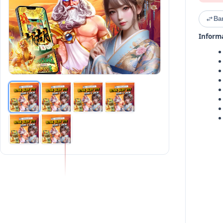
Ba
Inform