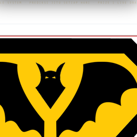
LE SYSTEM · PREDIKSI JITU SETIAP HARI · PRIZE 1 LIVE DRA