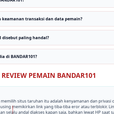
 BANDAR101?
 yang inklusif. BANDAR101 menyediakan nominal taruhan togel
pat menikmati permainan dan menyusun strategi tanpa kendala 
keamanan transaksi dan data pemain?
 kami. BANDAR101 didukung oleh infrastruktur jaringan modern 
ruhan yang Anda akses 100% aman, privat, dan bebas dari ganggu
disebut paling handal?
knis profesional yang memastikan server selalu aktif 24/7 tanpa d
mi yang diperbarui secara berkala agar Anda bisa mengakses akun
edia di BANDAR101?
 toto resmi dan terlengkap yang diakui secara internasional. 
an jadwal result yang akurat, transparan, dan diperbarui secara
REVIEW PEMAIN BANDAR101
memilih situs taruhan itu adalah kenyamanan dan privasi da
using memikirkan link yang tiba-tiba eror atau terblokir. 
n selalu andal diakses kapan saja, bahkan lewat HP saat s