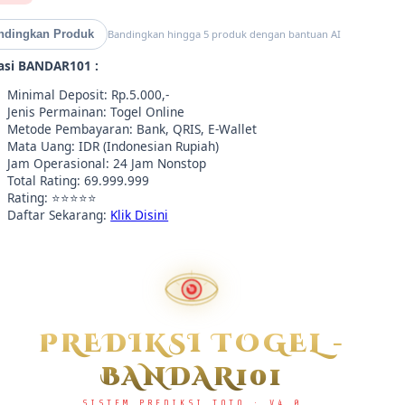
ndingkan Produk
Bandingkan hingga 5 produk dengan bantuan AI
asi BANDAR101 :
Minimal Deposit: Rp.5.000,-
Jenis Permainan: Togel Online
Metode Pembayaran: Bank, QRIS, E-Wallet
Mata Uang: IDR (Indonesian Rupiah)
Jam Operasional: 24 Jam Nonstop
Total Rating: 69.999.999
Rating: ⭐⭐⭐⭐⭐
Daftar Sekarang:
Klik Disini
PREDIKSI TOGEL -
BANDAR101
SISTEM PREDIKSI TOTO · V4.0