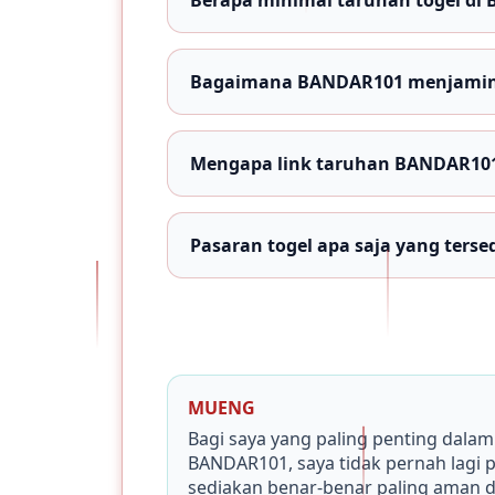
Berapa minimal taruhan togel di
Kami berkomitmen memberikan layanan
terjangkau, sehingga semua pemain da
Bagaimana BANDAR101 menjamin 
Keamanan Anda adalah prioritas mutlak
tinggi. Kami memastikan setiap link ta
Mengapa link taruhan BANDAR101 
Karena sistem kami dikelola oleh tim te
selalu menyediakan link alternatif res
Pasaran togel apa saja yang ters
BANDAR101 menyediakan variasi pasaran
taruhan pada pasaran populer dunia deng
MUENG
Bagi saya yang paling penting dalam 
BANDAR101, saya tidak pernah lagi p
sediakan benar-benar paling aman da