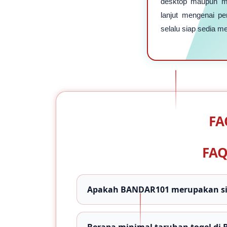
desktop maupun mo
lanjut mengenai p
selalu siap sedia m
FA
FAQ
Apakah BANDAR101 merupakan situ
Ya, betul. BANDAR101 beroperasi penuh s
untuk menyelenggarakan taruhan togel y