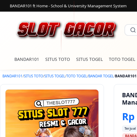
BANDAR101 ft Home - School & University Management System
BANDAR101
SITUS TOTO
SITUS TOGEL
TOTO TOGEL
BANDAR101
/
SITUS TOTO
/
SITUS TOGEL
/
TOTO TOGEL
/
BANDAR TOGEL
/
BANDAR101 f
BAND
Mana
Rp 
Terjual
BANDA