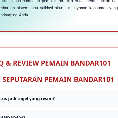
bile, tanpa hambatan pemblokiran. Jika Anda membutuhkan bant
embaruan sistem atau validasi akun, tim layanan konsumen yang
endampingi Anda.
Q & REVIEW PEMAIN BANDAR101
 SEPUTARAN PEMAIN BANDAR101
s judi togel yang resmi?
ebagai bandar resmi situs toto togel online. Kami memiliki lise
ang transparan, jujur, dan adil bagi seluruh member.