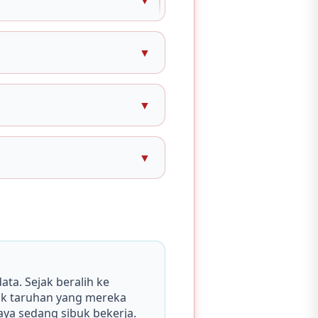
▼
 termurah dan sangat
modal besar.
▼
dan enkripsi data tingkat
an pihak ketiga.
▼
own-time. Selain itu, kami
 kapan saja dengan mulus.
▼
Pemain dapat menikmati
 real-time.
ta. Sejak beralih ke
Link taruhan yang mereka
aya sedang sibuk bekerja.