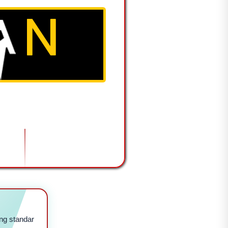
ang standar