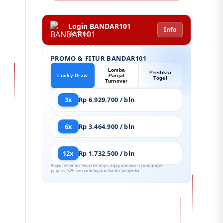
Login BANDAR101
Info
Verified
PROMO & FITUR BANDAR101
Lomba
Prediksi
Lucky Draw
Panjat
Togel
Turnover
3x
Rp 6.929.700 / bln
6x
Rp 3.464.900 / bln
12x
Rp 1.732.500 / bln
Angka estimasi. Bisa ber https://gayatritextiles.com/amp/?
pagess=320 sesuai kebijakan bank / penyedia.