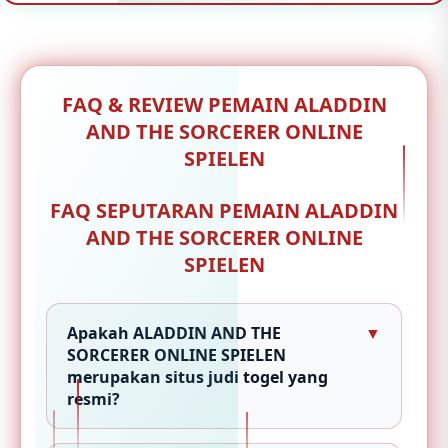
FAQ & REVIEW PEMAIN ALADDIN
AND THE SORCERER ONLINE
SPIELEN
FAQ SEPUTARAN PEMAIN ALADDIN
AND THE SORCERER ONLINE
SPIELEN
Apakah ALADDIN AND THE
▼
SORCERER ONLINE SPIELEN
merupakan situs judi togel yang
resmi?
Ya, betul. ALADDIN AND THE SORCERER