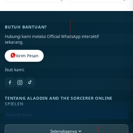
BUTUH BANTUAN?
Hubungi kami melalui Official WhatsApp interaktif
sekarang.
Kirim Pesan
Ikuti kami:
TENTANG ALADDIN AND THE SORCERER ONLINE
SPIELEN
Tentang Kami
Kontak Kami
Lokasi Toko
Selengkapnya