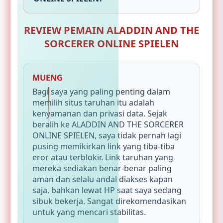
mengakses akun kapan saja dengan mulus.
ALADDIN AND THE SORCERER ONLINE
SPIELEN menyediakan variasi pasaran toto
REVIEW PEMAIN ALADDIN AND THE
resmi dan terlengkap yang diakui secara
SORCERER ONLINE SPIELEN
internasional. Pemain dapat menikmati
taruhan pada pasaran populer dunia dengan
jadwal result yang akurat, transparan, dan
MUENG
diperbarui secara real-time.
Bagi saya yang paling penting dalam
memilih situs taruhan itu adalah
kenyamanan dan privasi data. Sejak
beralih ke ALADDIN AND THE SORCERER
ONLINE SPIELEN, saya tidak pernah lagi
pusing memikirkan link yang tiba-tiba
eror atau terblokir. Link taruhan yang
mereka sediakan benar-benar paling
aman dan selalu andal diakses kapan
saja, bahkan lewat HP saat saya sedang
sibuk bekerja. Sangat direkomendasikan
untuk yang mencari stabilitas.