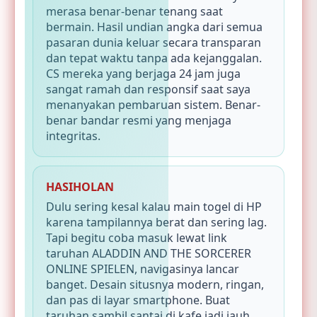
merasa benar-benar tenang saat
bermain. Hasil undian angka dari semua
pasaran dunia keluar secara transparan
dan tepat waktu tanpa ada kejanggalan.
CS mereka yang berjaga 24 jam juga
sangat ramah dan responsif saat saya
menanyakan pembaruan sistem. Benar-
benar bandar resmi yang menjaga
integritas.
HASIHOLAN
Dulu sering kesal kalau main togel di HP
karena tampilannya berat dan sering lag.
Tapi begitu coba masuk lewat link
taruhan ALADDIN AND THE SORCERER
ONLINE SPIELEN, navigasinya lancar
banget. Desain situsnya modern, ringan,
dan pas di layar smartphone. Buat
taruhan sambil santai di kafe jadi jauh