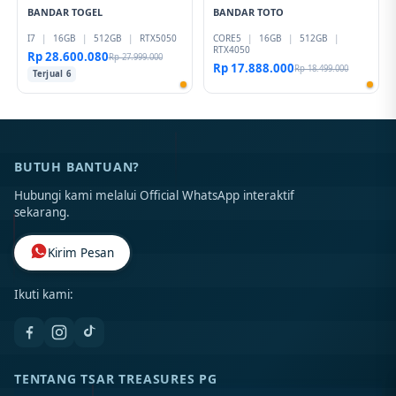
BANDAR TOGEL
BANDAR TOTO
I7
|
16GB
|
512GB
|
RTX5050
CORE5
|
16GB
|
512GB
|
RTX4050
Rp 28.600.080
Rp 27.999.000
Rp 17.888.000
Rp 18.499.000
Terjual 6
BUTUH BANTUAN?
Hubungi kami melalui Official WhatsApp interaktif
sekarang.
Kirim Pesan
Ikuti kami:
TENTANG TSAR TREASURES PG