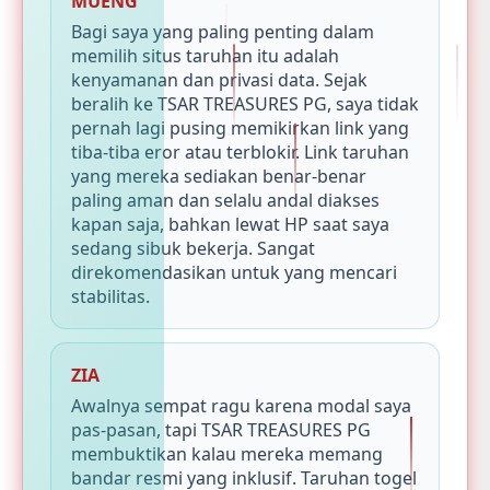
MUENG
Bagi saya yang paling penting dalam
memilih situs taruhan itu adalah
kenyamanan dan privasi data. Sejak
beralih ke TSAR TREASURES PG, saya tidak
pernah lagi pusing memikirkan link yang
tiba-tiba eror atau terblokir. Link taruhan
yang mereka sediakan benar-benar
paling aman dan selalu andal diakses
kapan saja, bahkan lewat HP saat saya
sedang sibuk bekerja. Sangat
direkomendasikan untuk yang mencari
stabilitas.
ZIA
Awalnya sempat ragu karena modal saya
pas-pasan, tapi TSAR TREASURES PG
membuktikan kalau mereka memang
bandar resmi yang inklusif. Taruhan togel