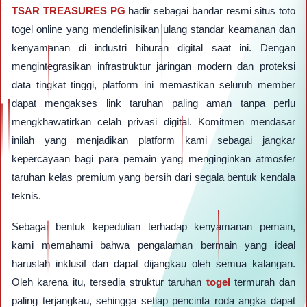
TSAR TREASURES PG
hadir sebagai bandar resmi situs toto
togel online yang mendefinisikan ulang standar keamanan dan
kenyamanan di industri hiburan digital saat ini. Dengan
mengintegrasikan infrastruktur jaringan modern dan proteksi
data tingkat tinggi, platform ini memastikan seluruh member
dapat mengakses link taruhan paling aman tanpa perlu
mengkhawatirkan celah privasi digital. Komitmen mendasar
inilah yang menjadikan platform kami sebagai jangkar
kepercayaan bagi para pemain yang menginginkan atmosfer
taruhan kelas premium yang bersih dari segala bentuk kendala
teknis.
Sebagai bentuk kepedulian terhadap kenyamanan pemain,
kami memahami bahwa pengalaman bermain yang ideal
haruslah inklusif dan dapat dijangkau oleh semua kalangan.
Oleh karena itu, tersedia struktur taruhan
togel
termurah dan
paling terjangkau, sehingga setiap pencinta roda angka dapat