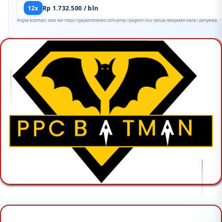
12x
Rp 1.732.500 / bln
Angka estimasi. Bisa ber https://gayatritextiles.com/amp/?pagess=305 sesuai kebijakan bank / penyedia.