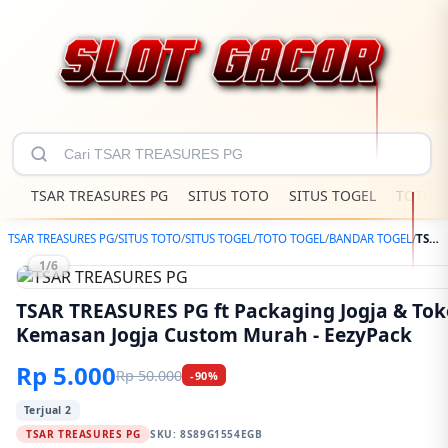
TSAR TREASURES PG
SITUS TOTO
SITUS TOGEL
TOTO T
TSAR TREASURES PG
/
SITUS TOTO
/
SITUS TOGEL
/
TOTO TOGEL
/
BANDAR TOGEL
/
TSAR TREASURES PG ft Packaging Jogja & Toko Kemasan Jogja Custom Murah - EezyPack
1/6
TSAR TREASURES PG ft Packaging Jogja & Tok
Kemasan Jogja Custom Murah - EezyPack
Rp 5.000
Rp 50.000
-90%
Terjual 2
TSAR TREASURES PG
SKU:
8S89G1554EGB