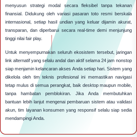
menyusun strategi modal secara fleksibel tanpa tekanan
finansial. Didukung oleh variasi pasaran toto resmi berskala
internasional, setiap hasil undian yang keluar dijamin akurat,
transparan, dan diperbarui secara real-time demi menjunjung
tinggi nilai fair play.
Untuk menyempurnakan seluruh ekosistem tersebut, jaringan
link alternatif yang selalu andal dan aktif selama 24 jam nonstop
siap menjamin kelancaran akses Anda setiap hari. Sistem yang
dikelola oleh tim teknis profesional ini memastikan navigasi
tetap mulus di semua perangkat, baik desktop maupun mobile,
tanpa hambatan pemblokiran. Jika Anda membutuhkan
bantuan lebih lanjut mengenai pembaruan sistem atau validasi
akun, tim layanan konsumen yang responsif selalu siap sedia
mendampingi Anda.