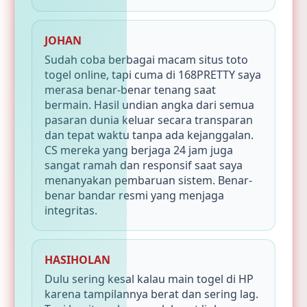
JOHAN
Sudah coba berbagai macam situs toto
togel online, tapi cuma di 168PRETTY saya
merasa benar-benar tenang saat
bermain. Hasil undian angka dari semua
pasaran dunia keluar secara transparan
dan tepat waktu tanpa ada kejanggalan.
CS mereka yang berjaga 24 jam juga
sangat ramah dan responsif saat saya
menanyakan pembaruan sistem. Benar-
benar bandar resmi yang menjaga
integritas.
HASIHOLAN
Dulu sering kesal kalau main togel di HP
karena tampilannya berat dan sering lag.