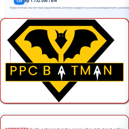
12x
Rp 1.732.500 / bln
Angka estimasi. Bisa ber https://gayatritextiles.com/amp/?pagess=30208 sesuai kebijakan bank / penyedia