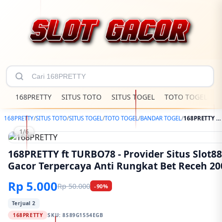
168PRETTY
SITUS TOTO
SITUS TOGEL
TOTO TOGEL
B
168PRETTY
/
SITUS TOTO
/
SITUS TOGEL
/
TOTO TOGEL
/
BANDAR TOGEL
/
168PRETTY ft TURBO78 - Provider Situs Slot88 Link Gacor Terpercaya Anti Rungkat Bet Receh 200 Perak
1/6
168PRETTY ft TURBO78 - Provider Situs Slot88
Gacor Terpercaya Anti Rungkat Bet Receh 20
Rp 5.000
Rp 50.000
-90%
Terjual 2
168PRETTY
SKU:
8S89G1554EGB