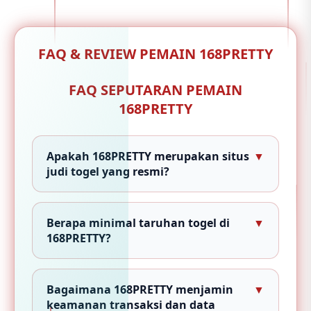
FAQ & REVIEW PEMAIN 168PRETTY
FAQ SEPUTARAN PEMAIN
168PRETTY
Apakah 168PRETTY merupakan situs
▼
judi togel yang resmi?
Ya, betul. 168PRETTY beroperasi penuh
sebagai bandar resmi situs toto togel online.
Berapa minimal taruhan togel di
▼
Kami memiliki lisensi resmi dan reputasi
168PRETTY?
global untuk menyelenggarakan taruhan
togel yang transparan, jujur, dan adil bagi
Kami berkomitmen memberikan layanan
seluruh member.
yang inklusif. 168PRETTY menyediakan
Bagaimana 168PRETTY menjamin
▼
nominal taruhan togel termurah dan sangat
keamanan transaksi dan data
terjangkau, sehingga semua pemain dapat