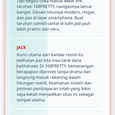
Tapi begitu coba masuk lewat link
taruhan 168PRETTY, navigasinya lancar
banget. Desain situsnya modern, ringan,
dan pas di layar smartphone. Buat
taruhan sambil santai di kafe jadi jauh
lebih praktis dan seru.
JACK
Kunci utama dari bandar resmi itu
kelihatan pas kita mau tarik dana
(withdraw). Di 168PRETTY, kemenangan
berapapun diproses tanpa drama dan
langsung masuk rekening dalam
hitungan menit. Keamanan sistem dan
jaminan pembayaran inilah yang bikin
saya betah menjadikan situs ini sebagai
tempat utama.