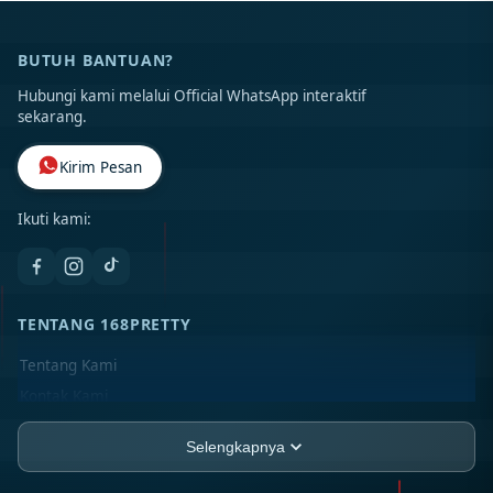
BUTUH BANTUAN?
Hubungi kami melalui Official WhatsApp interaktif
sekarang.
Kirim Pesan
Ikuti kami:
TENTANG 168PRETTY
Tentang Kami
Kontak Kami
Lokasi Toko
Selengkapnya
FAQ