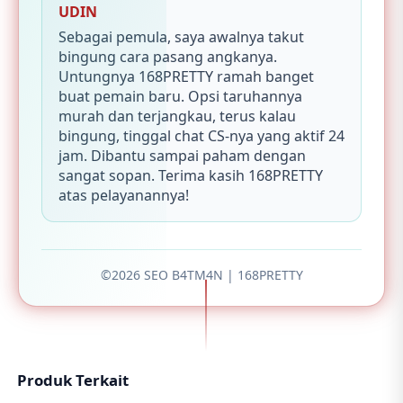
UDIN
Sebagai pemula, saya awalnya takut
bingung cara pasang angkanya.
Untungnya 168PRETTY ramah banget
buat pemain baru. Opsi taruhannya
murah dan terjangkau, terus kalau
bingung, tinggal chat CS-nya yang aktif 24
jam. Dibantu sampai paham dengan
sangat sopan. Terima kasih 168PRETTY
atas pelayanannya!
©2026 SEO B4TM4N | 168PRETTY
Produk Terkait