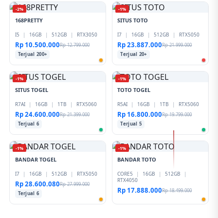
-2%
-1%
168PRETTY
SITUS TOTO
I5
|
16GB
|
512GB
|
RTX3050
I7
|
16GB
|
512GB
|
RTX5050
Rp 10.500.000
Rp 23.887.000
Rp 12.799.000
Rp 21.999.000
Terjual 200+
Terjual 20+
-1%
-1%
SITUS TOGEL
TOTO TOGEL
R7AI
|
16GB
|
1TB
|
RTX5060
R5AI
|
16GB
|
1TB
|
RTX5060
Rp 24.600.000
Rp 16.800.000
Rp 21.399.000
Rp 19.799.000
Terjual 6
Terjual 5
-1%
-1%
BANDAR TOGEL
BANDAR TOTO
I7
|
16GB
|
512GB
|
RTX5050
CORE5
|
16GB
|
512GB
|
RTX4050
Rp 28.600.080
Rp 27.999.000
Rp 17.888.000
Rp 18.499.000
Terjual 6