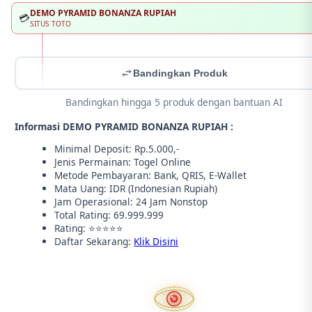
DEMO PYRAMID BONANZA RUPIAH
💳
SITUS TOTO
Bandingkan Produk
Bandingkan hingga 5 produk dengan bantuan AI
Informasi DEMO PYRAMID BONANZA RUPIAH :
Minimal Deposit: Rp.5.000,-
Jenis Permainan: Togel Online
Metode Pembayaran: Bank, QRIS, E-Wallet
Mata Uang: IDR (Indonesian Rupiah)
Jam Operasional: 24 Jam Nonstop
Total Rating: 69.999.999
Rating: ⭐⭐⭐⭐⭐
Daftar Sekarang:
Klik Disini