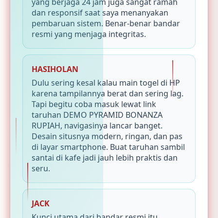
yang berjaga 24 jam juga sangat ramah
dan responsif saat saya menanyakan
pembaruan sistem. Benar-benar bandar
resmi yang menjaga integritas.
HASIHOLAN
Dulu sering kesal kalau main togel di HP
karena tampilannya berat dan sering lag.
Tapi begitu coba masuk lewat link
taruhan DEMO PYRAMID BONANZA
RUPIAH, navigasinya lancar banget.
Desain situsnya modern, ringan, dan pas
di layar smartphone. Buat taruhan sambil
santai di kafe jadi jauh lebih praktis dan
seru.
JACK
Kunci utama dari bandar resmi itu