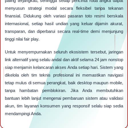
paling terjangkau, sehingga setiap pencinta roda angka dapat
menyusun strategi modal secara fleksibel tanpa tekanan
finansial. Didukung oleh variasi pasaran toto resmi berskala
internasional, setiap hasil undian yang keluar dijamin akurat,
transparan, dan diperbarui secara real-time demi menjunjung
tinggi nilai fair play.
Untuk menyempurnakan seluruh ekosistem tersebut, jaringan
link alternatif yang selalu andal dan aktif selama 24 jam nonstop
siap menjamin kelancaran akses Anda setiap hari. Sistem yang
dikelola oleh tim teknis profesional ini memastikan navigasi
tetap mulus di semua perangkat, baik desktop maupun mobile,
tanpa hambatan pemblokiran. Jika Anda membutuhkan
bantuan lebih lanjut mengenai pembaruan sistem atau validasi
akun, tim layanan konsumen yang responsif selalu siap sedia
mendampingi Anda.