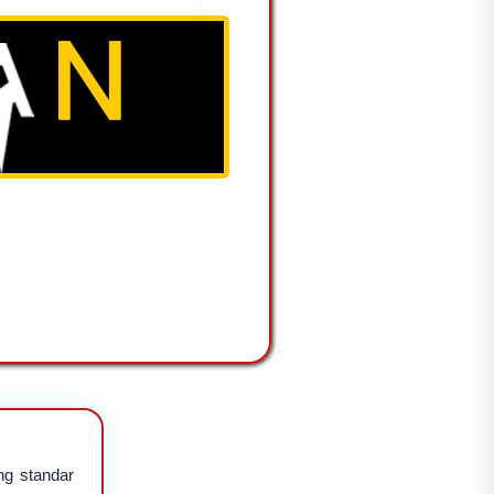
ng standar