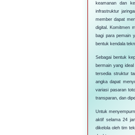
keamanan dan keny
infrastruktur jarin
member dapat menga
digital. Komitmen 
bagi para pemain y
bentuk kendala tekn
Sebagai bentuk ke
bermain yang ideal 
tersedia struktur 
angka dapat menyus
variasi pasaran tot
transparan, dan dipe
Untuk menyempurnaka
aktif selama 24 j
dikelola oleh tim t