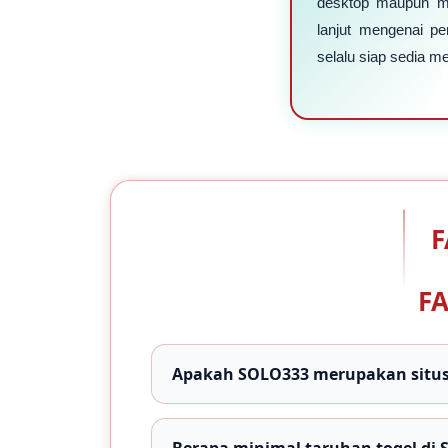
desktop maupun mo
lanjut mengenai p
selalu siap sedia m
F
F
Apakah SOLO333 merupakan situs 
Ya, betul. SOLO333 beroperasi penuh seb
untuk menyelenggarakan taruhan togel y