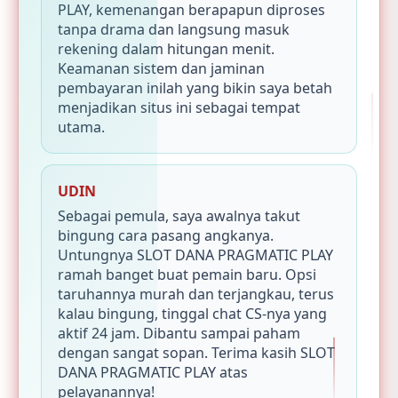
PLAY, kemenangan berapapun diproses
tanpa drama dan langsung masuk
rekening dalam hitungan menit.
Keamanan sistem dan jaminan
pembayaran inilah yang bikin saya betah
menjadikan situs ini sebagai tempat
utama.
UDIN
Sebagai pemula, saya awalnya takut
bingung cara pasang angkanya.
Untungnya SLOT DANA PRAGMATIC PLAY
ramah banget buat pemain baru. Opsi
taruhannya murah dan terjangkau, terus
kalau bingung, tinggal chat CS-nya yang
aktif 24 jam. Dibantu sampai paham
dengan sangat sopan. Terima kasih SLOT
DANA PRAGMATIC PLAY atas
pelayanannya!