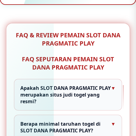
FAQ & REVIEW PEMAIN SLOT DANA
PRAGMATIC PLAY
FAQ SEPUTARAN PEMAIN SLOT
DANA PRAGMATIC PLAY
Apakah SLOT DANA PRAGMATIC PLAY
▼
merupakan situs judi togel yang
resmi?
Ya, betul. SLOT DANA PRAGMATIC PLAY
beroperasi penuh sebagai bandar resmi situs
Berapa minimal taruhan togel di
▼
toto togel online. Kami memiliki lisensi resmi
SLOT DANA PRAGMATIC PLAY?
dan reputasi global untuk menyelenggarakan