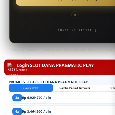
◈
[ AWAITING RITUAL ]
ORACLE SYSTEM · PREDIKSI JITU SETIAP HARI · PRIZE 
Login SLOT DANA PRAGMATIC PLAY
Verified
PROMO & FITUR SLOT DANA PRAGMATIC PLAY
Lucky Draw
Lomba Panjat Turnover
Pre
3x
Rp 6.929.700 / bln
6x
Rp 3.464.900 / bln