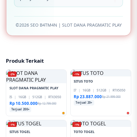
©2026 SEO B4TM4N | SLOT DANA PRAGMATIC PLAY
Produk Terkait
-2%
-1%
SITUS TOTO
SLOT DANA PRAGMATIC PLAY
I7
|
16GB
|
512GB
|
RTX5050
Rp 23.887.000
Rp 21.999.000
I5
|
16GB
|
512GB
|
RTX3050
Rp 10.500.000
Terjual 20+
Rp 12.799.000
Terjual 200+
-1%
-1%
SITUS TOGEL
TOTO TOGEL