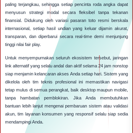
paling terjangkau, sehingga setiap pencinta roda angka dapat
menyusun strategi modal secara fleksibel tanpa tekanan
finansial. Didukung oleh variasi pasaran toto resmi berskala
internasional, setiap hasil undian yang keluar dijamin akurat,
transparan, dan diperbarui secara real-time demi menjunjung
tinggi nilai fair play.
Untuk menyempurnakan seluruh ekosistem tersebut, jaringan
link alternatif yang selalu andal dan aktif selama 24 jam nonstop
siap menjamin kelancaran akses Anda setiap hari. Sistem yang
dikelola oleh tim teknis profesional ini memastikan navigasi
tetap mulus di semua perangkat, baik desktop maupun mobile,
tanpa hambatan pemblokiran. Jika Anda membutuhkan
bantuan lebih lanjut mengenai pembaruan sistem atau validasi
akun, tim layanan konsumen yang responsif selalu siap sedia
mendampingi Anda.