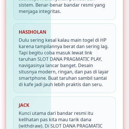
sistem. Benar-benar bandar resmi yang
menjaga integritas.
HASIHOLAN
Dulu sering kesal kalau main togel di HP
karena tampilannya berat dan sering lag.
Tapi begitu coba masuk lewat link
taruhan SLOT DANA PRAGMATIC PLAY,
navigasinya lancar banget. Desain
situsnya modern, ringan, dan pas di layar
smartphone. Buat taruhan sambil santai
di kafe jadi jauh lebih praktis dan seru.
JACK
Kunci utama dari bandar resmi itu
kelihatan pas kita mau tarik dana
(withdraw). Di SLOT DANA PRAGMATIC