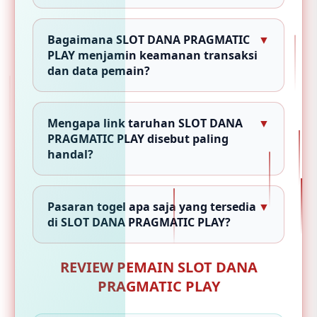
taruhan togel yang transparan, jujur, dan adil
Kami berkomitmen memberikan layanan
bagi seluruh member.
yang inklusif. SLOT DANA PRAGMATIC PLAY
Bagaimana SLOT DANA PRAGMATIC
▼
menyediakan nominal taruhan togel
PLAY menjamin keamanan transaksi
termurah dan sangat terjangkau, sehingga
dan data pemain?
semua pemain dapat menikmati permainan
dan menyusun strategi tanpa kendala modal
Keamanan Anda adalah prioritas mutlak
besar.
kami. SLOT DANA PRAGMATIC PLAY
Mengapa link taruhan SLOT DANA
▼
didukung oleh infrastruktur jaringan modern
PRAGMATIC PLAY disebut paling
dan enkripsi data tingkat tinggi. Kami
handal?
memastikan setiap link taruhan yang Anda
akses 100% aman, privat, dan bebas dari
Karena sistem kami dikelola oleh tim teknis
gangguan pihak ketiga.
profesional yang memastikan server selalu
Pasaran togel apa saja yang tersedia
▼
aktif 24/7 tanpa down-time. Selain itu, kami
di SLOT DANA PRAGMATIC PLAY?
selalu menyediakan link alternatif resmi yang
diperbarui secara berkala agar Anda bisa
SLOT DANA PRAGMATIC PLAY menyediakan
mengakses akun kapan saja dengan mulus.
variasi pasaran toto resmi dan terlengkap
REVIEW PEMAIN SLOT DANA
yang diakui secara internasional. Pemain
PRAGMATIC PLAY
dapat menikmati taruhan pada pasaran
populer dunia dengan jadwal result yang