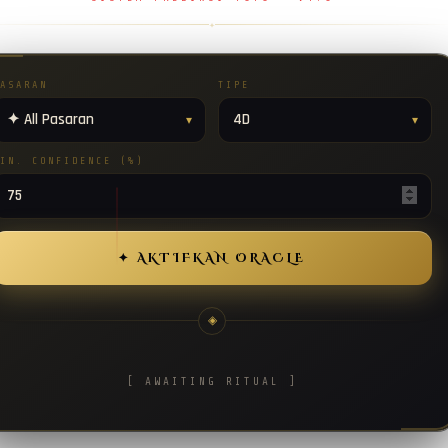
✦
ASARAN
TIPE
IN. CONFIDENCE (%)
✦ AKTIFKAN ORACLE
◈
[ AWAITING RITUAL ]