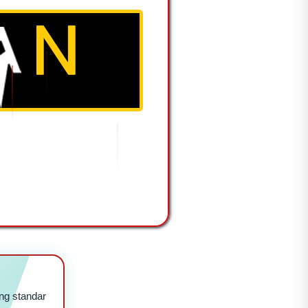
ang standar