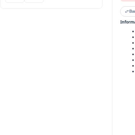
Ba
Inform