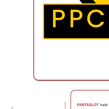
FANTASLOT
hadir 