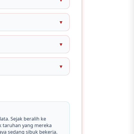
▼
 termurah dan sangat
modal besar.
▼
an enkripsi data tingkat
an pihak ketiga.
▼
own-time. Selain itu, kami
 kapan saja dengan mulus.
▼
emain dapat menikmati taruhan
me.
ta. Sejak beralih ke
ink taruhan yang mereka
aya sedang sibuk bekerja.