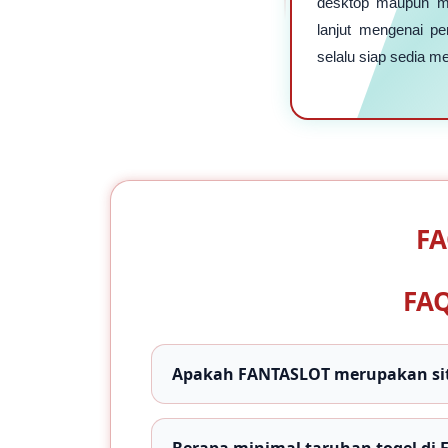
desktop maupun mo
lanjut mengenai p
selalu siap sedia m
FA
FA
Apakah FANTASLOT merupakan situ
Ya, betul. FANTASLOT beroperasi penuh s
untuk menyelenggarakan taruhan togel y