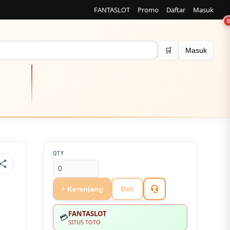
FANTASLOT
Promo
Daftar
Masuk
0
🛒
Masuk
QTY
+ Keranjang
Beli
FANTASLOT
💳
SITUS TOTO