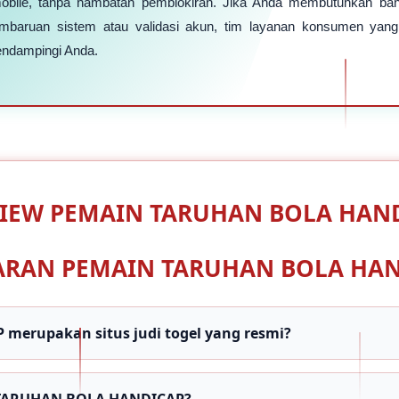
bile, tanpa hambatan pemblokiran. Jika Anda membutuhkan bant
embaruan sistem atau validasi akun, tim layanan konsumen yang
endampingi Anda.
VIEW PEMAIN TARUHAN BOLA HAN
ARAN PEMAIN TARUHAN BOLA HA
erupakan situs judi togel yang resmi?
erasi penuh sebagai bandar resmi situs toto togel online. Kami
 taruhan togel yang transparan, jujur, dan adil bagi seluruh me