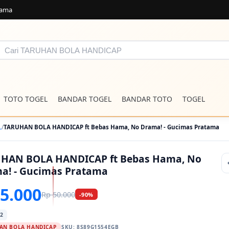
tama
TOTO TOGEL
BANDAR TOGEL
BANDAR TOTO
TOGEL
L
/
TARUHAN BOLA HANDICAP ft Bebas Hama, No Drama! - Gucimas Pratama
HAN BOLA HANDICAP ft Bebas Hama, No
a! - Gucimas Pratama
5.000
Rp 50.000
-90%
 2
AN BOLA HANDICAP
SKU:
8S89G1554EGB