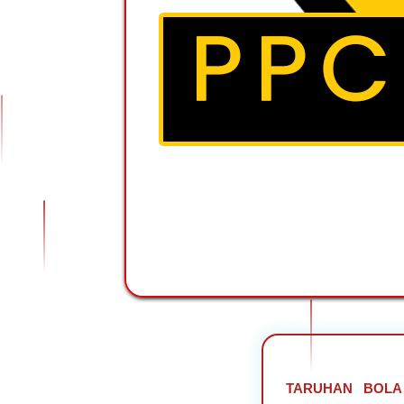
TARUHAN BOLA