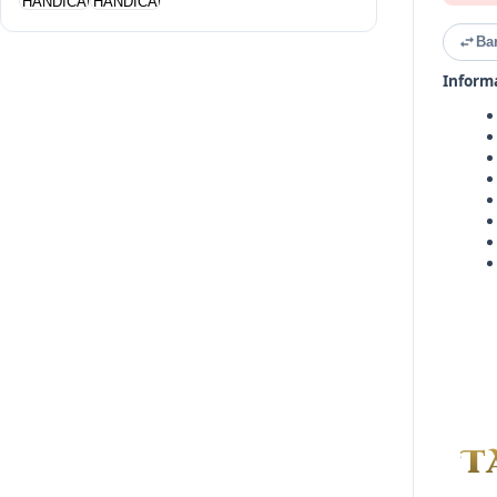
Ba
Inform
T