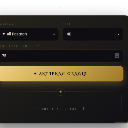
✦
ASARAN
TIPE
IN. CONFIDENCE (%)
✦ AKTIFKAN ORACLE
◈
[ AWAITING RITUAL ]