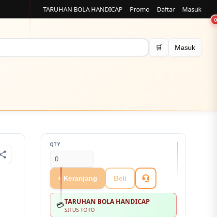
TARUHAN BOLA HANDICAP
Promo
Daftar
Masuk
0
🛒
Masuk
QTY
+ Keranjang
Beli
TARUHAN BOLA HANDICAP
💳
SITUS TOTO