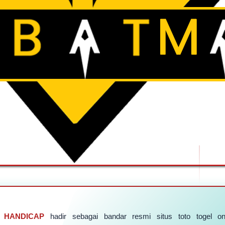
 HANDICAP
hadir sebagai bandar resmi situs toto togel on