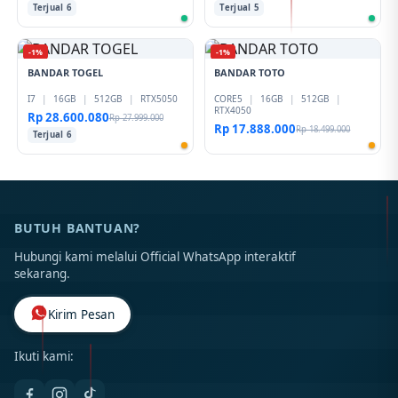
Terjual 6
Terjual 5
-1%
-1%
BANDAR TOGEL
BANDAR TOTO
I7
|
16GB
|
512GB
|
RTX5050
CORE5
|
16GB
|
512GB
|
RTX4050
Rp 28.600.080
Rp 27.999.000
Rp 17.888.000
Rp 18.499.000
Terjual 6
BUTUH BANTUAN?
Hubungi kami melalui Official WhatsApp interaktif
sekarang.
Kirim Pesan
Ikuti kami: