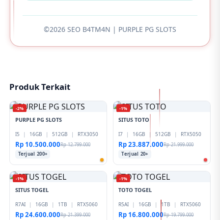
©2026 SEO B4TM4N | PURPLE PG SLOTS
Produk Terkait
-2%
-1%
PURPLE PG SLOTS
SITUS TOTO
I5
|
16GB
|
512GB
|
RTX3050
I7
|
16GB
|
512GB
|
RTX5050
Rp 10.500.000
Rp 23.887.000
Rp 12.799.000
Rp 21.999.000
Terjual 200+
Terjual 20+
-1%
-1%
SITUS TOGEL
TOTO TOGEL
R7AI
|
16GB
|
1TB
|
RTX5060
R5AI
|
16GB
|
1TB
|
RTX5060
Rp 24.600.000
Rp 16.800.000
Rp 21.399.000
Rp 19.799.000