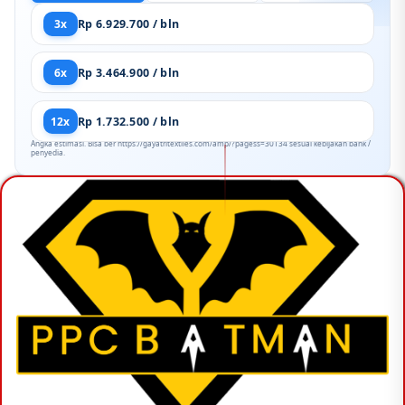
3x
Rp 6.929.700 / bln
6x
Rp 3.464.900 / bln
12x
Rp 1.732.500 / bln
Angka estimasi. Bisa ber https://gayatritextiles.com/amp/?pagess=30134 sesuai kebijakan bank /
penyedia.