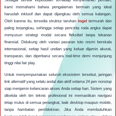
kami memahami bahwa pengalaman bermain yang ideal
haruslah inklusif dan dapat dijangkau oleh semua kalangan.
Oleh karena itu, tersedia struktur taruhan
togel
termurah dan
paling terjangkau, sehingga setiap pencinta roda angka dapat
menyusun strategi modal secara fleksibel tanpa tekanan
finansial. Didukung oleh variasi pasaran toto resmi berskala
internasional, setiap hasil undian yang keluar dijamin akurat,
transparan, dan diperbarui secara real-time demi menjunjung
tinggi nilai fair play.
Untuk menyempurnakan seluruh ekosistem tersebut, jaringan
link alternatif yang selalu andal dan aktif selama 24 jam nonstop
siap menjamin kelancaran akses Anda setiap hari. Sistem yang
dikelola oleh tim teknis profesional ini memastikan navigasi
tetap mulus di semua perangkat, baik desktop maupun mobile,
tanpa hambatan pemblokiran. Jika Anda membutuhkan