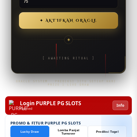
✦ AKTIFKAN ORACLE
◈
[ AWAITING RITUAL ]
ORACLE SYSTEM · PREDIKSI JITU SETIAP HARI ·
PRIZE 1 LIVE DRAW
Login PURPLE PG SLOTS
Info
Verified
PROMO & FITUR PURPLE PG SLOTS
Lomba Panjat
Lucky Draw
Prediksi Togel
Turnover