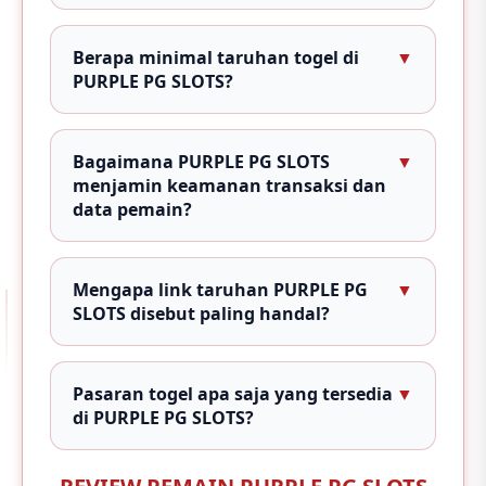
Ya, betul. PURPLE PG SLOTS beroperasi
penuh sebagai bandar resmi situs toto togel
Berapa minimal taruhan togel di
▼
online. Kami memiliki lisensi resmi dan
PURPLE PG SLOTS?
reputasi global untuk menyelenggarakan
taruhan togel yang transparan, jujur, dan adil
Kami berkomitmen memberikan layanan
bagi seluruh member.
yang inklusif. PURPLE PG SLOTS
Bagaimana PURPLE PG SLOTS
▼
menyediakan nominal taruhan togel
menjamin keamanan transaksi dan
termurah dan sangat terjangkau, sehingga
data pemain?
semua pemain dapat menikmati permainan
dan menyusun strategi tanpa kendala modal
Keamanan Anda adalah prioritas mutlak
besar.
kami. PURPLE PG SLOTS didukung oleh
Mengapa link taruhan PURPLE PG
▼
infrastruktur jaringan modern dan enkripsi
SLOTS disebut paling handal?
data tingkat tinggi. Kami memastikan setiap
link taruhan yang Anda akses 100% aman,
Karena sistem kami dikelola oleh tim teknis
privat, dan bebas dari gangguan pihak
profesional yang memastikan server selalu
ketiga.
Pasaran togel apa saja yang tersedia
▼
aktif 24/7 tanpa down-time. Selain itu, kami
di PURPLE PG SLOTS?
selalu menyediakan link alternatif resmi yang
diperbarui secara berkala agar Anda bisa
PURPLE PG SLOTS menyediakan variasi
mengakses akun kapan saja dengan mulus.
pasaran toto resmi dan terlengkap yang