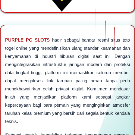
PURPLE PG SLOTS
hadir sebagai bandar resmi situs toto
togel online yang mendefinisikan ulang standar keamanan dan
kenyamanan di industri hiburan digital saat ini. Dengan
mengintegrasikan infrastruktur jaringan modern dan proteksi
data tingkat tinggi, platform ini memastikan seluruh member
dapat mengakses link taruhan paling aman tanpa perlu
mengkhawatirkan celah privasi digital. Komitmen mendasar
inilah yang menjadikan platform kami sebagai jangkar
kepercayaan bagi para pemain yang menginginkan atmosfer
taruhan kelas premium yang bersih dari segala bentuk kendala
teknis.
Sebagai bentuk kepedulian terhadap kenyamanan pemain,