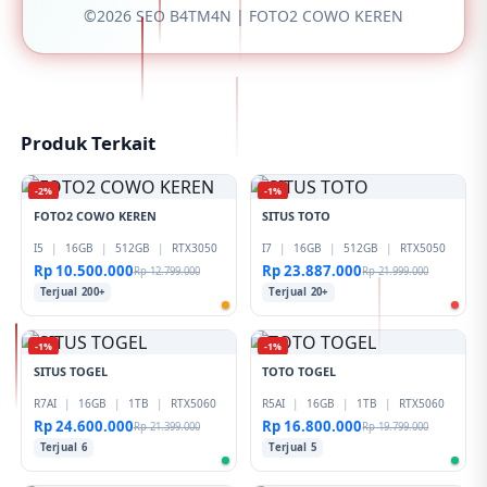
©2026 SEO B4TM4N | FOTO2 COWO KEREN
Produk Terkait
-2%
-1%
FOTO2 COWO KEREN
SITUS TOTO
I5
|
16GB
|
512GB
|
RTX3050
I7
|
16GB
|
512GB
|
RTX5050
Rp 10.500.000
Rp 23.887.000
Rp 12.799.000
Rp 21.999.000
Terjual 200+
Terjual 20+
-1%
-1%
SITUS TOGEL
TOTO TOGEL
R7AI
|
16GB
|
1TB
|
RTX5060
R5AI
|
16GB
|
1TB
|
RTX5060
Rp 24.600.000
Rp 16.800.000
Rp 21.399.000
Rp 19.799.000
Terjual 6
Terjual 5