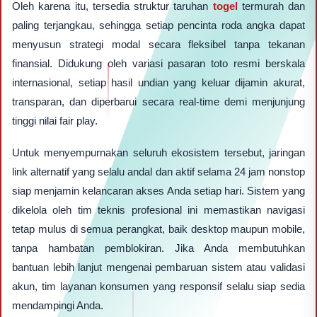
Oleh karena itu, tersedia struktur taruhan
togel
termurah dan
paling terjangkau, sehingga setiap pencinta roda angka dapat
menyusun strategi modal secara fleksibel tanpa tekanan
finansial. Didukung oleh variasi pasaran toto resmi berskala
internasional, setiap hasil undian yang keluar dijamin akurat,
transparan, dan diperbarui secara real-time demi menjunjung
tinggi nilai fair play.
Untuk menyempurnakan seluruh ekosistem tersebut, jaringan
link alternatif yang selalu andal dan aktif selama 24 jam nonstop
siap menjamin kelancaran akses Anda setiap hari. Sistem yang
dikelola oleh tim teknis profesional ini memastikan navigasi
tetap mulus di semua perangkat, baik desktop maupun mobile,
tanpa hambatan pemblokiran. Jika Anda membutuhkan
bantuan lebih lanjut mengenai pembaruan sistem atau validasi
akun, tim layanan konsumen yang responsif selalu siap sedia
mendampingi Anda.