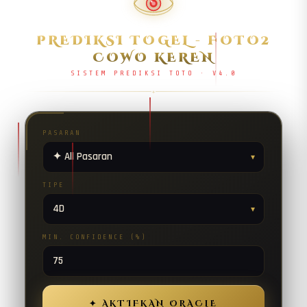
PREDIKSI TOGEL - FOTO2
COWO KEREN
SISTEM PREDIKSI TOTO · V4.0
✦
PASARAN
TIPE
MIN. CONFIDENCE (%)
✦ AKTIFKAN ORACLE