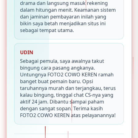
drama dan langsung masuk rekening
dalam hitungan menit. Keamanan sistem
dan jaminan pembayaran inilah yang
bikin saya betah menjadikan situs ini
sebagai tempat utama.
UDIN
Sebagai pemula, saya awalnya takut
bingung cara pasang angkanya.
Untungnya FOTO2 COWO KEREN ramah
banget buat pemain baru. Opsi
taruhannya murah dan terjangkau, terus
kalau bingung, tinggal chat CS-nya yang
aktif 24 jam. Dibantu sampai paham
dengan sangat sopan. Terima kasih
FOTO2 COWO KEREN atas pelayanannya!