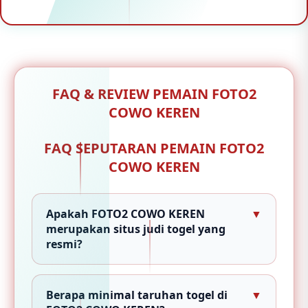
FAQ & REVIEW PEMAIN FOTO2
COWO KEREN
FAQ SEPUTARAN PEMAIN FOTO2
COWO KEREN
Apakah FOTO2 COWO KEREN
▼
merupakan situs judi togel yang
resmi?
Ya, betul. FOTO2 COWO KEREN beroperasi
penuh sebagai bandar resmi situs toto togel
Berapa minimal taruhan togel di
▼
online. Kami memiliki lisensi resmi dan