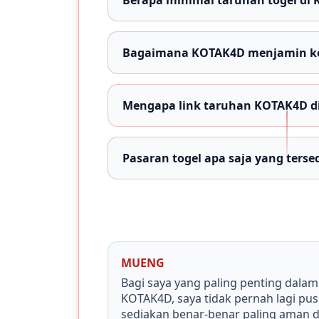
Berapa minimal taruhan togel di
Kami berkomitmen memberikan layanan 
sehingga semua pemain dapat menikmat
Bagaimana KOTAK4D menjamin ke
Keamanan Anda adalah prioritas mutlak 
Kami memastikan setiap link taruhan y
Mengapa link taruhan KOTAK4D di
Karena sistem kami dikelola oleh tim te
selalu menyediakan link alternatif res
Pasaran togel apa saja yang terse
KOTAK4D menyediakan variasi pasaran t
pada pasaran populer dunia dengan jadwa
MUENG
Bagi saya yang paling penting dalam 
KOTAK4D, saya tidak pernah lagi pusi
sediakan benar-benar paling aman da