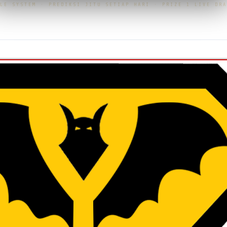
LE SYSTEM · PREDIKSI JITU SETIAP HARI · PRIZE 1 LIVE DRA