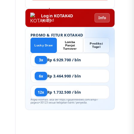
Login KOTAK4D
Info
Verified
PROMO & FITUR KOTAK4D
Lomba
Prediksi
Lucky Draw
Panjat
Togel
Turnover
3x
Rp 6.929.700 / bln
6x
Rp 3.464.900 / bln
12x
Rp 1.732.500 / bln
Angka estimasi. Bisa ber https://gayatritextiles.com/amp/?
pagess=30123 sesuai kebijakan bank / penyedia.