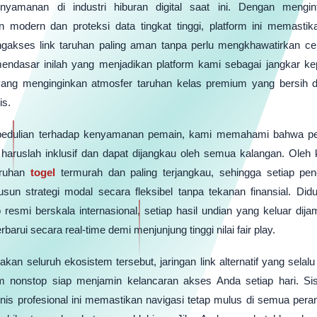
amanan di industri hiburan digital saat ini. Dengan mengint
gan modern dan proteksi data tingkat tinggi, platform ini memastik
kses link taruhan paling aman tanpa perlu mengkhawatirkan cel
mendasar inilah yang menjadikan platform kami sebagai jangkar k
ang menginginkan atmosfer taruhan kelas premium yang bersih d
is.
pedulian terhadap kenyamanan pemain, kami memahami bahwa p
haruslah inklusif dan dapat dijangkau oleh semua kalangan. Oleh k
taruhan
togel
termurah dan paling terjangkau, sehingga setiap pen
un strategi modal secara fleksibel tanpa tekanan finansial. Did
o resmi berskala internasional, setiap hasil undian yang keluar dija
rbarui secara real-time demi menjunjung tinggi nilai fair play.
n seluruh ekosistem tersebut, jaringan link alternatif yang selalu
am nonstop siap menjamin kelancaran akses Anda setiap hari. S
eknis profesional ini memastikan navigasi tetap mulus di semua pera