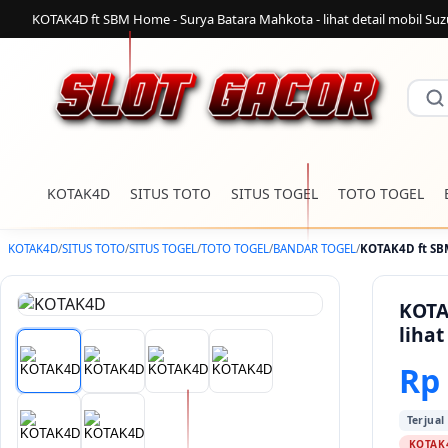
KOTAK4D ft SBM Home - Surya Batara Mahkota - lihat detail mobil Su
KOTAK4D
SITUS TOTO
SITUS TOGEL
TOTO TOGEL
KOTAK4D
/
SITUS TOTO
/
SITUS TOGEL
/
TOTO TOGEL
/
BANDAR TOGEL
/
KOTAK4D ft SBM
KOTA
lihat
Rp 
Terjual
KOTAK