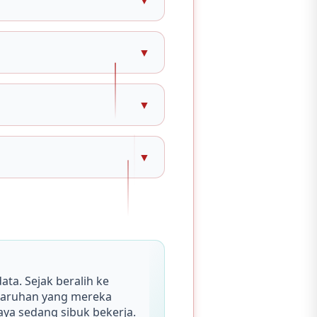
▼
rmurah dan sangat terjangkau,
.
▼
enkripsi data tingkat tinggi.
k ketiga.
▼
own-time. Selain itu, kami
 kapan saja dengan mulus.
▼
ain dapat menikmati taruhan
me.
ta. Sejak beralih ke
k taruhan yang mereka
aya sedang sibuk bekerja.