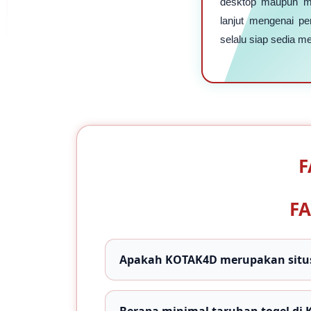
desktop maupun mo
lanjut mengenai p
selalu siap sedia m
F
F
Apakah KOTAK4D merupakan situs 
Ya, betul. KOTAK4D beroperasi penuh seb
untuk menyelenggarakan taruhan togel y