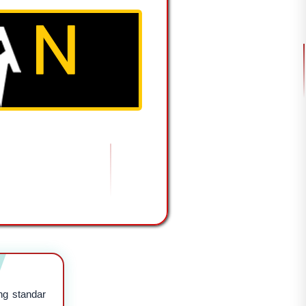
ng standar