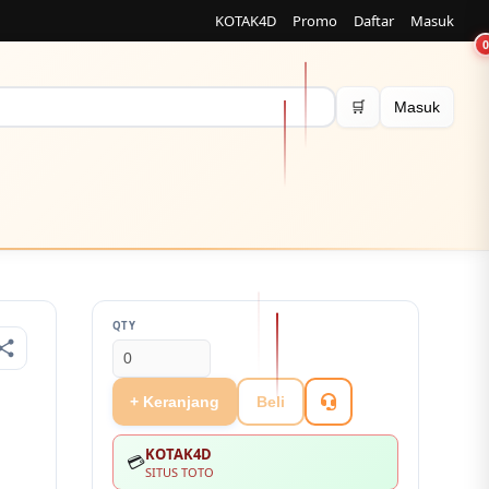
KOTAK4D
Promo
Daftar
Masuk
0
🛒
Masuk
QTY
+ Keranjang
Beli
KOTAK4D
💳
SITUS TOTO