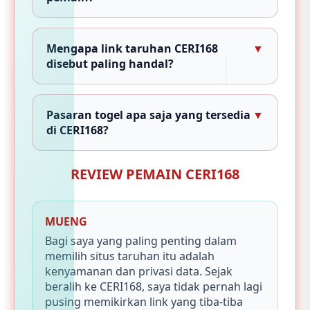
strategi tanpa kendala modal besar.
Keamanan Anda adalah prioritas mutlak
kami. CERI168 didukung oleh infrastruktur
Mengapa link taruhan CERI168
▼
jaringan modern dan enkripsi data tingkat
disebut paling handal?
tinggi. Kami memastikan setiap link taruhan
yang Anda akses 100% aman, privat, dan
Karena sistem kami dikelola oleh tim teknis
bebas dari gangguan pihak ketiga.
profesional yang memastikan server selalu
Pasaran togel apa saja yang tersedia
▼
aktif 24/7 tanpa down-time. Selain itu, kami
di CERI168?
selalu menyediakan link alternatif resmi yang
diperbarui secara berkala agar Anda bisa
CERI168 menyediakan variasi pasaran toto
mengakses akun kapan saja dengan mulus.
resmi dan terlengkap yang diakui secara
REVIEW PEMAIN CERI168
internasional. Pemain dapat menikmati
taruhan pada pasaran populer dunia dengan
jadwal result yang akurat, transparan, dan
MUENG
diperbarui secara real-time.
Bagi saya yang paling penting dalam
memilih situs taruhan itu adalah
kenyamanan dan privasi data. Sejak
beralih ke CERI168, saya tidak pernah lagi
pusing memikirkan link yang tiba-tiba