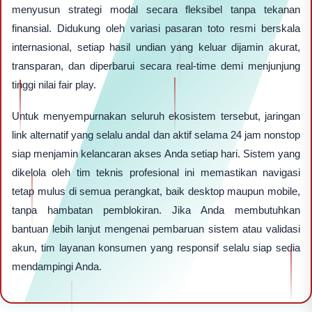
menyusun strategi modal secara fleksibel tanpa tekanan
finansial. Didukung oleh variasi pasaran toto resmi berskala
internasional, setiap hasil undian yang keluar dijamin akurat,
transparan, dan diperbarui secara real-time demi menjunjung
tinggi nilai fair play.
Untuk menyempurnakan seluruh ekosistem tersebut, jaringan
link alternatif yang selalu andal dan aktif selama 24 jam nonstop
siap menjamin kelancaran akses Anda setiap hari. Sistem yang
dikelola oleh tim teknis profesional ini memastikan navigasi
tetap mulus di semua perangkat, baik desktop maupun mobile,
tanpa hambatan pemblokiran. Jika Anda membutuhkan
bantuan lebih lanjut mengenai pembaruan sistem atau validasi
akun, tim layanan konsumen yang responsif selalu siap sedia
mendampingi Anda.