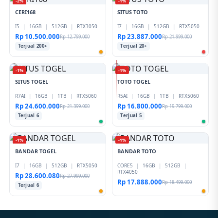
-2%
-1%
CERI168
SITUS TOTO
I5
|
16GB
|
512GB
|
RTX3050
I7
|
16GB
|
512GB
|
RTX5050
Rp 10.500.000
Rp 23.887.000
Rp 12.799.000
Rp 21.999.000
Terjual 200+
Terjual 20+
-1%
-1%
SITUS TOGEL
TOTO TOGEL
R7AI
|
16GB
|
1TB
|
RTX5060
R5AI
|
16GB
|
1TB
|
RTX5060
Rp 24.600.000
Rp 16.800.000
Rp 21.399.000
Rp 19.799.000
Terjual 6
Terjual 5
-1%
-1%
BANDAR TOGEL
BANDAR TOTO
I7
|
16GB
|
512GB
|
RTX5050
CORE5
|
16GB
|
512GB
|
RTX4050
Rp 28.600.080
Rp 27.999.000
Rp 17.888.000
Rp 18.499.000
Terjual 6