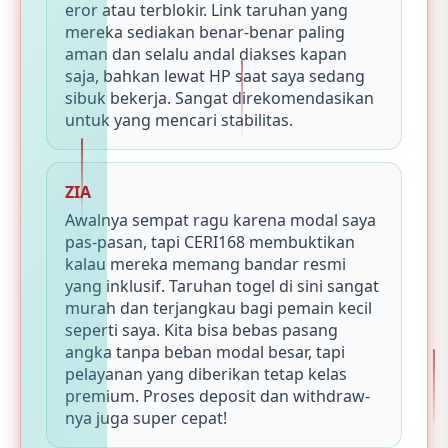
eror atau terblokir. Link taruhan yang
mereka sediakan benar-benar paling
aman dan selalu andal diakses kapan
saja, bahkan lewat HP saat saya sedang
sibuk bekerja. Sangat direkomendasikan
untuk yang mencari stabilitas.
ZIA
Awalnya sempat ragu karena modal saya
pas-pasan, tapi CERI168 membuktikan
kalau mereka memang bandar resmi
yang inklusif. Taruhan togel di sini sangat
murah dan terjangkau bagi pemain kecil
seperti saya. Kita bisa bebas pasang
angka tanpa beban modal besar, tapi
pelayanan yang diberikan tetap kelas
premium. Proses deposit dan withdraw-
nya juga super cepat!