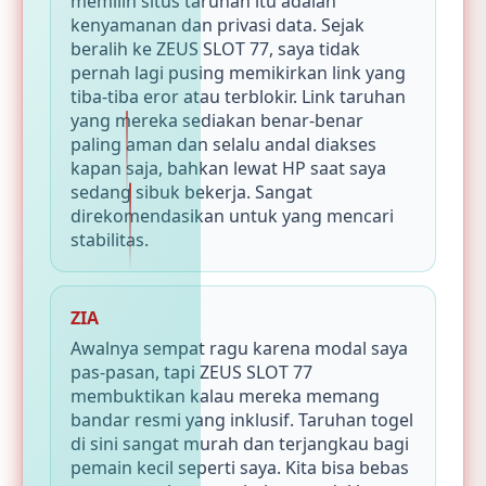
memilih situs taruhan itu adalah
kenyamanan dan privasi data. Sejak
beralih ke ZEUS SLOT 77, saya tidak
pernah lagi pusing memikirkan link yang
tiba-tiba eror atau terblokir. Link taruhan
yang mereka sediakan benar-benar
paling aman dan selalu andal diakses
kapan saja, bahkan lewat HP saat saya
sedang sibuk bekerja. Sangat
direkomendasikan untuk yang mencari
stabilitas.
ZIA
Awalnya sempat ragu karena modal saya
pas-pasan, tapi ZEUS SLOT 77
membuktikan kalau mereka memang
bandar resmi yang inklusif. Taruhan togel
di sini sangat murah dan terjangkau bagi
pemain kecil seperti saya. Kita bisa bebas