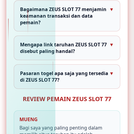
seluruh member.
yang inklusif. ZEUS SLOT 77 menyediakan
Bagaimana ZEUS SLOT 77 menjamin
▼
nominal taruhan togel termurah dan sangat
keamanan transaksi dan data
terjangkau, sehingga semua pemain dapat
pemain?
menikmati permainan dan menyusun
strategi tanpa kendala modal besar.
Keamanan Anda adalah prioritas mutlak
kami. ZEUS SLOT 77 didukung oleh
Mengapa link taruhan ZEUS SLOT 77
▼
infrastruktur jaringan modern dan enkripsi
disebut paling handal?
data tingkat tinggi. Kami memastikan setiap
link taruhan yang Anda akses 100% aman,
Karena sistem kami dikelola oleh tim teknis
privat, dan bebas dari gangguan pihak
profesional yang memastikan server selalu
ketiga.
Pasaran togel apa saja yang tersedia
▼
aktif 24/7 tanpa down-time. Selain itu, kami
di ZEUS SLOT 77?
selalu menyediakan link alternatif resmi yang
diperbarui secara berkala agar Anda bisa
ZEUS SLOT 77 menyediakan variasi pasaran
mengakses akun kapan saja dengan mulus.
toto resmi dan terlengkap yang diakui secara
REVIEW PEMAIN ZEUS SLOT 77
internasional. Pemain dapat menikmati
taruhan pada pasaran populer dunia dengan
jadwal result yang akurat, transparan, dan
MUENG
diperbarui secara real-time.
Bagi saya yang paling penting dalam