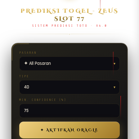
PREDIKSI TOGEL - ZEUS
SLOT 77
SISTEM PREDIKSI TOTO · V4.0
✦
PASARAN
TIPE
MIN. CONFIDENCE (%)
✦ AKTIFKAN ORACLE