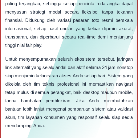
paling terjangkau, sehingga setiap pencinta roda angka dapat
menyusun strategi modal secara fleksibel tanpa tekanan
finansial. Didukung oleh variasi pasaran toto resmi berskala
internasional, setiap hasil undian yang keluar dijamin akurat,
transparan, dan diperbarui secara real-time demi menjunjung
tinggi nilai fair play.
Untuk menyempurnakan seluruh ekosistem tersebut, jaringan
link alternatif yang selalu andal dan aktif selama 24 jam nonstop
siap menjamin kelancaran akses Anda setiap hari. Sistem yang
dikelola oleh tim teknis profesional ini memastikan navigasi
tetap mulus di semua perangkat, baik desktop maupun mobile,
tanpa hambatan pemblokiran. Jika Anda membutuhkan
bantuan lebih lanjut mengenai pembaruan sistem atau validasi
akun, tim layanan konsumen yang responsif selalu siap sedia
mendampingi Anda.