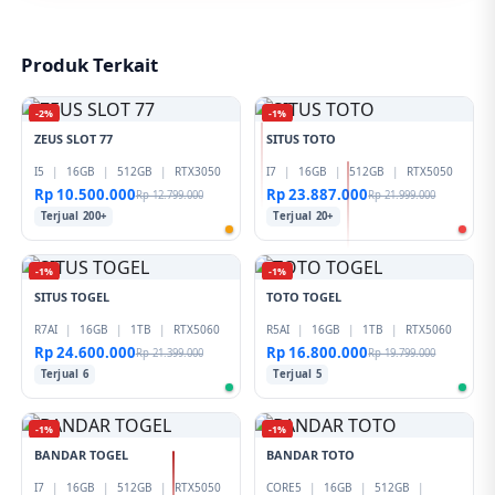
Produk Terkait
-2%
-1%
ZEUS SLOT 77
SITUS TOTO
I5
|
16GB
|
512GB
|
RTX3050
I7
|
16GB
|
512GB
|
RTX5050
Rp 10.500.000
Rp 23.887.000
Rp 12.799.000
Rp 21.999.000
Terjual 200+
Terjual 20+
-1%
-1%
SITUS TOGEL
TOTO TOGEL
R7AI
|
16GB
|
1TB
|
RTX5060
R5AI
|
16GB
|
1TB
|
RTX5060
Rp 24.600.000
Rp 16.800.000
Rp 21.399.000
Rp 19.799.000
Terjual 6
Terjual 5
-1%
-1%
BANDAR TOGEL
BANDAR TOTO
I7
|
16GB
|
512GB
|
RTX5050
CORE5
|
16GB
|
512GB
|