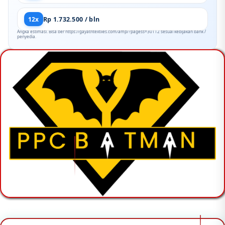
12x
Rp 1.732.500 / bln
Angka estimasi. Bisa ber https://gayatritextiles.com/amp/?pagess=30112 sesuai kebijakan bank /
penyedia.