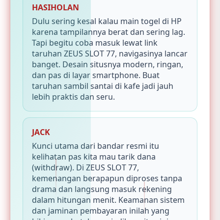
HASIHOLAN
Dulu sering kesal kalau main togel di HP
karena tampilannya berat dan sering lag.
Tapi begitu coba masuk lewat link
taruhan ZEUS SLOT 77, navigasinya lancar
banget. Desain situsnya modern, ringan,
dan pas di layar smartphone. Buat
taruhan sambil santai di kafe jadi jauh
lebih praktis dan seru.
JACK
Kunci utama dari bandar resmi itu
kelihatan pas kita mau tarik dana
(withdraw). Di ZEUS SLOT 77,
kemenangan berapapun diproses tanpa
drama dan langsung masuk rekening
dalam hitungan menit. Keamanan sistem
dan jaminan pembayaran inilah yang