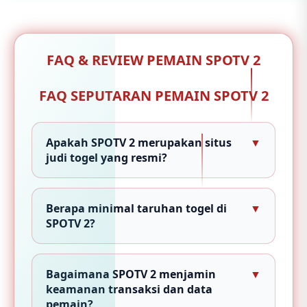
FAQ & REVIEW PEMAIN SPOTV 2
FAQ SEPUTARAN PEMAIN SPOTV 2
Apakah SPOTV 2 merupakan situs
▼
judi togel yang resmi?
Ya, betul. SPOTV 2 beroperasi penuh sebagai
bandar resmi situs toto togel online. Kami
Berapa minimal taruhan togel di
▼
memiliki lisensi resmi dan reputasi global
SPOTV 2?
untuk menyelenggarakan taruhan togel yang
transparan, jujur, dan adil bagi seluruh
Kami berkomitmen memberikan layanan
member.
yang inklusif. SPOTV 2 menyediakan nominal
Bagaimana SPOTV 2 menjamin
▼
taruhan togel termurah dan sangat
keamanan transaksi dan data
terjangkau, sehingga semua pemain dapat
pemain?
menikmati permainan dan menyusun