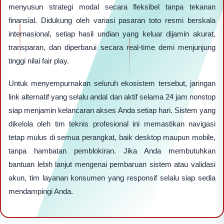
menyusun strategi modal secara fleksibel tanpa tekanan
finansial. Didukung oleh variasi pasaran toto resmi berskala
internasional, setiap hasil undian yang keluar dijamin akurat,
transparan, dan diperbarui secara real-time demi menjunjung
tinggi nilai fair play.
Untuk menyempurnakan seluruh ekosistem tersebut, jaringan
link alternatif yang selalu andal dan aktif selama 24 jam nonstop
siap menjamin kelancaran akses Anda setiap hari. Sistem yang
dikelola oleh tim teknis profesional ini memastikan navigasi
tetap mulus di semua perangkat, baik desktop maupun mobile,
tanpa hambatan pemblokiran. Jika Anda membutuhkan
bantuan lebih lanjut mengenai pembaruan sistem atau validasi
akun, tim layanan konsumen yang responsif selalu siap sedia
mendampingi Anda.