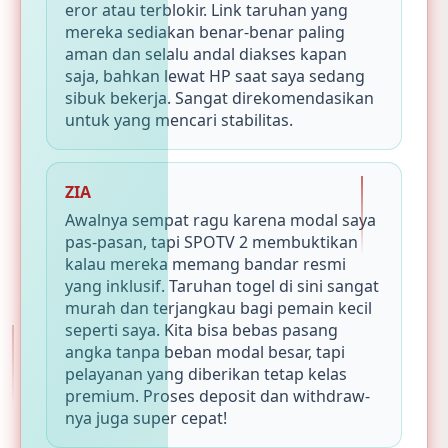
eror atau terblokir. Link taruhan yang
mereka sediakan benar-benar paling
aman dan selalu andal diakses kapan
saja, bahkan lewat HP saat saya sedang
sibuk bekerja. Sangat direkomendasikan
untuk yang mencari stabilitas.
ZIA
Awalnya sempat ragu karena modal saya
pas-pasan, tapi SPOTV 2 membuktikan
kalau mereka memang bandar resmi
yang inklusif. Taruhan togel di sini sangat
murah dan terjangkau bagi pemain kecil
seperti saya. Kita bisa bebas pasang
angka tanpa beban modal besar, tapi
pelayanan yang diberikan tetap kelas
premium. Proses deposit dan withdraw-
nya juga super cepat!