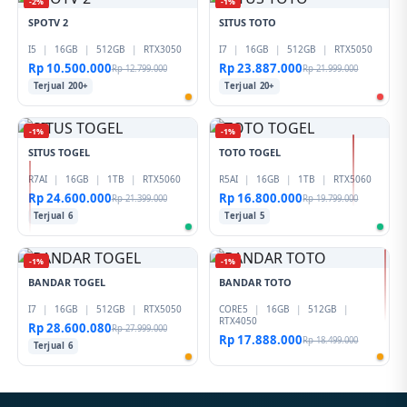
-2%
-1%
SPOTV 2
SITUS TOTO
I5
|
16GB
|
512GB
|
RTX3050
I7
|
16GB
|
512GB
|
RTX5050
Rp 10.500.000
Rp 23.887.000
Rp 12.799.000
Rp 21.999.000
Terjual 200+
Terjual 20+
-1%
-1%
SITUS TOGEL
TOTO TOGEL
R7AI
|
16GB
|
1TB
|
RTX5060
R5AI
|
16GB
|
1TB
|
RTX5060
Rp 24.600.000
Rp 16.800.000
Rp 21.399.000
Rp 19.799.000
Terjual 6
Terjual 5
-1%
-1%
BANDAR TOGEL
BANDAR TOTO
I7
|
16GB
|
512GB
|
RTX5050
CORE5
|
16GB
|
512GB
|
RTX4050
Rp 28.600.080
Rp 27.999.000
Rp 17.888.000
Rp 18.499.000
Terjual 6