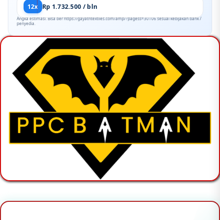
12x
Rp 1.732.500 / bln
Angka estimasi. Bisa ber https://gayatritextiles.com/amp/?pagess=30106 sesuai kebijakan bank /
penyedia.