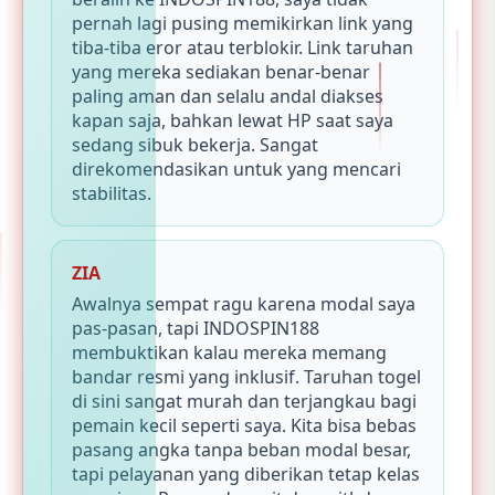
pernah lagi pusing memikirkan link yang
tiba-tiba eror atau terblokir. Link taruhan
yang mereka sediakan benar-benar
paling aman dan selalu andal diakses
kapan saja, bahkan lewat HP saat saya
sedang sibuk bekerja. Sangat
direkomendasikan untuk yang mencari
stabilitas.
ZIA
Awalnya sempat ragu karena modal saya
pas-pasan, tapi INDOSPIN188
membuktikan kalau mereka memang
bandar resmi yang inklusif. Taruhan togel
di sini sangat murah dan terjangkau bagi
pemain kecil seperti saya. Kita bisa bebas
pasang angka tanpa beban modal besar,
tapi pelayanan yang diberikan tetap kelas