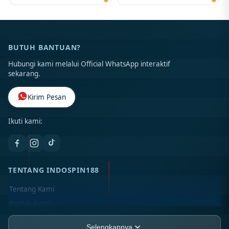
BUTUH BANTUAN?
Hubungi kami melalui Official WhatsApp interaktif
sekarang.
Kirim Pesan
Ikuti kami:
TENTANG INDOSPIN188
Tentang Kami
Kontak Kami
Lokasi Toko
Selengkapnya