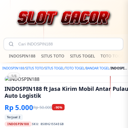
INDOSPIN188
SITUS TOTO
SITUS TOGEL
TOTO TOGEL
INDOSPIN188
/
SITUS TOTO
/
SITUS TOGEL
/
TOTO TOGEL
/
BANDAR TOGEL
/
INDOSPIN188 ft Jasa Kirim Mobil Antar Pulau & Alat Berat - Alyssa Auto Logistik
1/6
INDOSPIN188 ft Jasa Kirim Mobil Antar Pulau 
Auto Logistik
Rp 5.000
Rp 50.000
-90%
Terjual 2
INDOSPIN188
SKU:
8S89G1554EGB