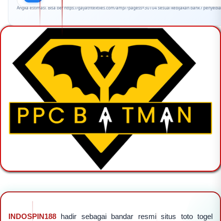
Angka estimasi. Bisa ber https://gayatritextiles.com/amp/?pagess=30104 sesuai kebijakan bank / penyedia
INDOSPIN188
hadir sebagai bandar resmi situs toto togel