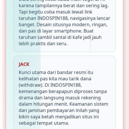
karena tampilannya berat dan sering lag.
Tapi begitu coba masuk lewat link
taruhan INDOSPIN188, navigasinya lancar
banget. Desain situsnya modern, ringan,
dan pas di layar smartphone. Buat
taruhan sambil santai di kafe jadi jauh
lebih praktis dan seru.
JACK
Kunci utama dari bandar resmi itu
kelihatan pas kita mau tarik dana
(withdraw). Di INDOSPIN188,
kemenangan berapapun diproses tanpa
drama dan langsung masuk rekening
dalam hitungan menit. Keamanan sistem
dan jaminan pembayaran inilah yang
bikin saya betah menjadikan situs ini
sebagai tempat utama.