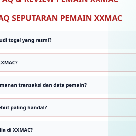
AQ SEPUTARAN PEMAIN XXMAC
di togel yang resmi?
ai bandar resmi situs toto togel online. Kami memiliki lisensi r
ansparan, jujur, dan adil bagi seluruh member.
 XXMAC?
yang inklusif. XXMAC menyediakan nominal taruhan togel termu
i permainan dan menyusun strategi tanpa kendala modal besar
anan transaksi dan data pemain?
kami. XXMAC didukung oleh infrastruktur jaringan modern dan en
ang Anda akses 100% aman, privat, dan bebas dari gangguan piha
but paling handal?
knis profesional yang memastikan server selalu aktif 24/7 tanpa d
mi yang diperbarui secara berkala agar Anda bisa mengakses akun
dia di XXMAC?