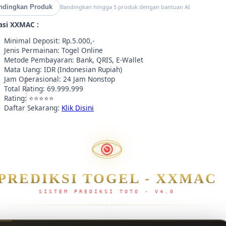
ndingkan Produk
Bandingkan hingga 5 produk dengan bantuan AI
asi XXMAC :
Minimal Deposit: Rp.5.000,-
Jenis Permainan: Togel Online
Metode Pembayaran: Bank, QRIS, E-Wallet
Mata Uang: IDR (Indonesian Rupiah)
Jam Operasional: 24 Jam Nonstop
Total Rating: 69.999.999
Rating: ⭐⭐⭐⭐⭐
Daftar Sekarang:
Klik Disini
PREDIKSI TOGEL - XXMAC
SISTEM PREDIKSI TOTO · V4.0
✦