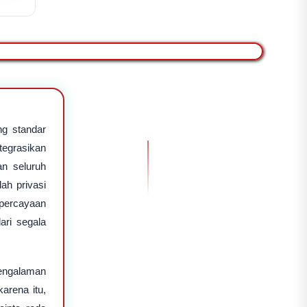
ng standar
egrasikan
an seluruh
ah privasi
epercayaan
ari segala
engalaman
arena itu,