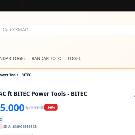
NDAR TOGEL
BANDAR TOTO
TOGEL
ower Tools - BITEC
C ft BITEC Power Tools - BITEC
5.000
Rp 50.000
-90%
 2
C
SKU:
8S89G1554EGB