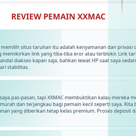
o resmi dan terlengkap yang diakui secara internasional. Pemai
l result yang akurat, transparan, dan diperbarui secara real-ti
REVIEW PEMAIN XXMAC
memilih situs taruhan itu adalah kenyamanan dan privasi da
 memikirkan link yang tiba-tiba eror atau terblokir. Link 
andal diakses kapan saja, bahkan lewat HP saat saya sedan
i stabilitas.
 saya pas-pasan, tapi XXMAC membuktikan kalau mereka 
at murah dan terjangkau bagi pemain kecil seperti saya. Kit
anan yang diberikan tetap kelas premium. Proses deposit 