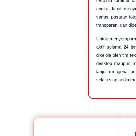
tersedia struktur 
angka dapat menyus
variasi pasaran tot
transparan, dan dipe
Untuk menyempurnaka
aktif selama 24 j
dikelola oleh tim t
desktop maupun mo
lanjut mengenai p
selalu siap sedia m