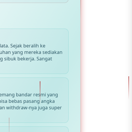
n dapat menikmati taruhan
me.
ta. Sejak beralih ke
taruhan yang mereka sediakan
g sibuk bekerja. Sangat
memang bandar resmi yang
a bisa bebas pasang angka
dan withdraw-nya juga super