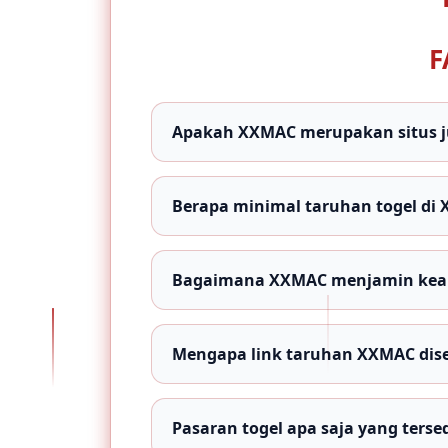
F
Apakah XXMAC merupakan situs ju
Ya, betul. XXMAC beroperasi penuh sebag
menyelenggarakan taruhan togel yang tr
Berapa minimal taruhan togel di
Kami berkomitmen memberikan layanan 
sehingga semua pemain dapat menikmat
Bagaimana XXMAC menjamin keam
Keamanan Anda adalah prioritas mutlak 
Kami memastikan setiap link taruhan y
Mengapa link taruhan XXMAC dise
Karena sistem kami dikelola oleh tim te
selalu menyediakan link alternatif res
Pasaran togel apa saja yang terse