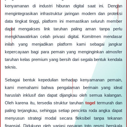
kenyamanan di industri hiburan digital saat ini. Dengan
mengintegrasikan infrastruktur jaringan modern dan proteksi
data tingkat tinggi, platform ini memastikan seluruh member
dapat mengakses link taruhan paling aman tanpa perlu
mengkhawatirkan celah privasi digital. Komitmen mendasar
inilah yang menjadikan platform kami sebagai jangkar
kepercayaan bagi para pemain yang menginginkan atmosfer
taruhan kelas premium yang bersih dari segala bentuk kendala
teknis.
Sebagai bentuk kepedulian terhadap kenyamanan pemain,
kami memahami bahwa pengalaman bermain yang ideal
haruslah inklusif dan dapat dijangkau oleh semua kalangan.
Oleh karena itu, tersedia struktur taruhan
togel
termurah dan
paling terjangkau, sehingga setiap pencinta roda angka dapat
menyusun strategi modal secara fleksibel tanpa tekanan
finansial. Didukung oleh variasi pasaran toto resmi berskala