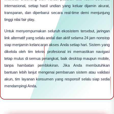
internasional, setiap hasil undian yang keluar dijamin akurat,
transparan, dan diperbarui secara real-time demi menjunjung
tinggi nilai fair play.
Untuk menyempurnakan seluruh ekosistem tersebut, jaringan
link alternatif yang selalu andal dan aktif selama 24 jam nonstop
siap menjamin kelancaran akses Anda setiap hari. Sistem yang
dikelola oleh tim teknis profesional ini memastikan navigasi
tetap mulus di semua perangkat, baik desktop maupun mobile,
tanpa hambatan pemblokiran. Jika Anda membutuhkan
bantuan lebih lanjut mengenai pembaruan sistem atau validasi
akun, tim layanan konsumen yang responsif selalu siap sedia
mendampingi Anda.