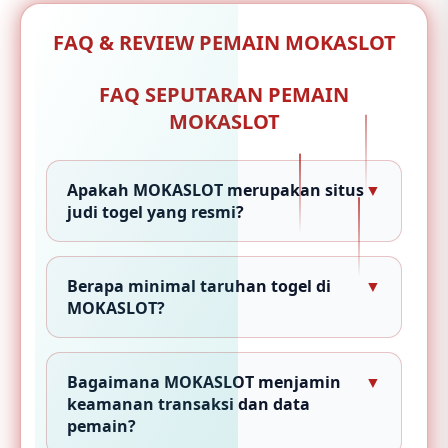
FAQ & REVIEW PEMAIN MOKASLOT
FAQ SEPUTARAN PEMAIN
MOKASLOT
Apakah MOKASLOT merupakan situs
▼
judi togel yang resmi?
Ya, betul. MOKASLOT beroperasi penuh
sebagai bandar resmi situs toto togel online.
Berapa minimal taruhan togel di
▼
Kami memiliki lisensi resmi dan reputasi
MOKASLOT?
global untuk menyelenggarakan taruhan
togel yang transparan, jujur, dan adil bagi
Kami berkomitmen memberikan layanan
seluruh member.
yang inklusif. MOKASLOT menyediakan
Bagaimana MOKASLOT menjamin
▼
nominal taruhan togel termurah dan sangat
keamanan transaksi dan data
terjangkau, sehingga semua pemain dapat
pemain?
menikmati permainan dan menyusun
strategi tanpa kendala modal besar.