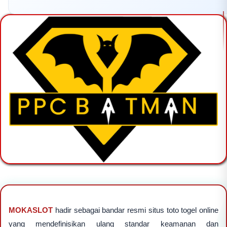
MOKASLOT
hadir sebagai bandar resmi situs toto togel online
yang mendefinisikan ulang standar keamanan dan