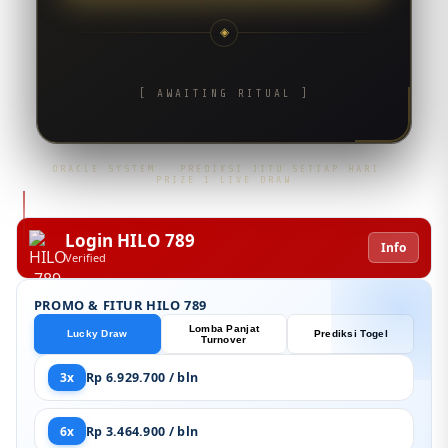
◈
[ AWAITING RITUAL ]
ORACLE SYSTEM · PREDIKSI JITU SETIAP HARI ·
PRIZE 1 LIVE DRAW
Login HILO 789
Info
Verified
PROMO & FITUR HILO 789
Lomba Panjat
Lucky Draw
Prediksi Togel
Turnover
3x
Rp 6.929.700 / bln
6x
Rp 3.464.900 / bln