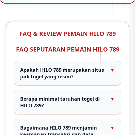
FAQ & REVIEW PEMAIN HILO 789
FAQ SEPUTARAN PEMAIN HILO 789
Apakah HILO 789 merupakan situs
▼
judi togel yang resmi?
Ya, betul. HILO 789 beroperasi penuh
sebagai bandar resmi situs toto togel online.
Berapa minimal taruhan togel di
▼
Kami memiliki lisensi resmi dan reputasi
HILO 789?
global untuk menyelenggarakan taruhan
togel yang transparan, jujur, dan adil bagi
Kami berkomitmen memberikan layanan
seluruh member.
yang inklusif. HILO 789 menyediakan
Bagaimana HILO 789 menjamin
▼
nominal taruhan togel termurah dan sangat
keamanan transaksi dan data