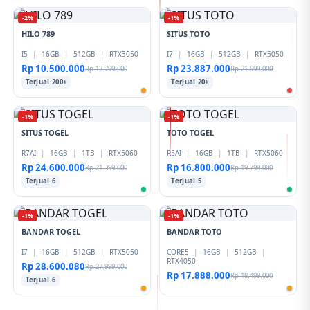
-2%
-1%
HILO 789
SITUS TOTO
I5
|
16GB
|
512GB
|
RTX3050
I7
|
16GB
|
512GB
|
RTX5050
Rp 10.500.000
Rp 23.887.000
Rp 12.799.000
Rp 21.999.000
Terjual 200+
Terjual 20+
-1%
-1%
SITUS TOGEL
TOTO TOGEL
R7AI
|
16GB
|
1TB
|
RTX5060
R5AI
|
16GB
|
1TB
|
RTX5060
Rp 24.600.000
Rp 16.800.000
Rp 21.399.000
Rp 19.799.000
Terjual 6
Terjual 5
-1%
-1%
BANDAR TOGEL
BANDAR TOTO
I7
|
16GB
|
512GB
|
RTX5050
CORE5
|
16GB
|
512GB
|
RTX4050
Rp 28.600.080
Rp 27.999.000
Rp 17.888.000
Rp 18.499.000
Terjual 6