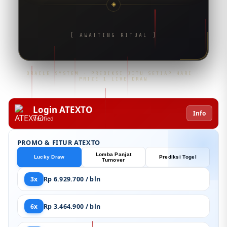
◈
[ AWAITING RITUAL ]
ORACLE SYSTEM · PREDIKSI JITU SETIAP HARI ·
PRIZE 1 LIVE DRAW
Login ATEXTO
Info
Verified
PROMO & FITUR ATEXTO
Lomba Panjat
Lucky Draw
Prediksi Togel
Turnover
3x
Rp 6.929.700 / bln
6x
Rp 3.464.900 / bln