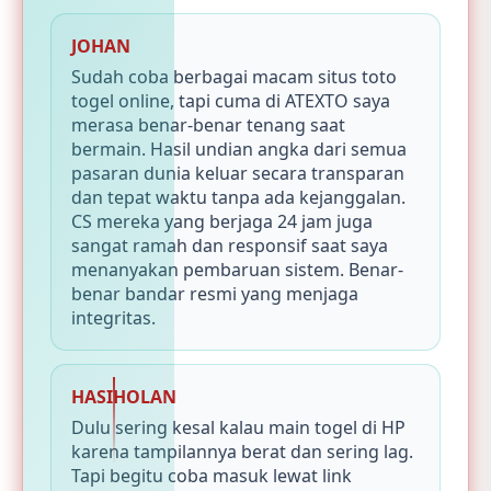
JOHAN
Sudah coba berbagai macam situs toto
togel online, tapi cuma di ATEXTO saya
merasa benar-benar tenang saat
bermain. Hasil undian angka dari semua
pasaran dunia keluar secara transparan
dan tepat waktu tanpa ada kejanggalan.
CS mereka yang berjaga 24 jam juga
sangat ramah dan responsif saat saya
menanyakan pembaruan sistem. Benar-
benar bandar resmi yang menjaga
integritas.
HASIHOLAN
Dulu sering kesal kalau main togel di HP
karena tampilannya berat dan sering lag.
Tapi begitu coba masuk lewat link