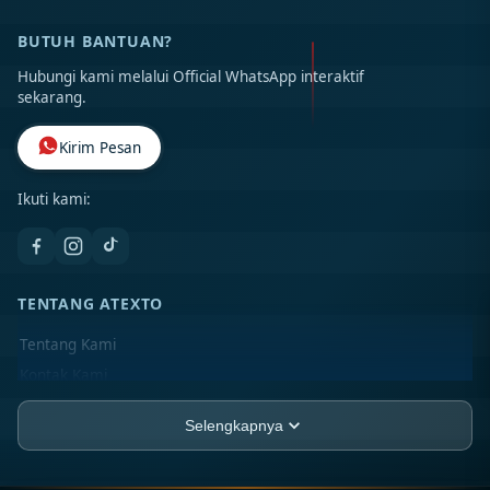
BUTUH BANTUAN?
Hubungi kami melalui Official WhatsApp interaktif
sekarang.
Kirim Pesan
Ikuti kami:
TENTANG ATEXTO
Tentang Kami
Kontak Kami
Lokasi Toko
Selengkapnya
FAQ
PT TISU-AJAIB