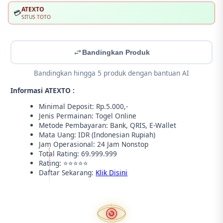
ATEXTO
💳
SITUS TOTO
Bandingkan Produk
Bandingkan hingga 5 produk dengan bantuan AI
Informasi ATEXTO :
Minimal Deposit: Rp.5.000,-
Jenis Permainan: Togel Online
Metode Pembayaran: Bank, QRIS, E-Wallet
Mata Uang: IDR (Indonesian Rupiah)
Jam Operasional: 24 Jam Nonstop
Total Rating: 69.999.999
Rating: ⭐⭐⭐⭐⭐
Daftar Sekarang:
Klik Disini