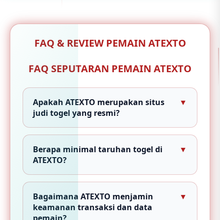
FAQ & REVIEW PEMAIN ATEXTO
FAQ SEPUTARAN PEMAIN ATEXTO
Apakah ATEXTO merupakan situs
▼
judi togel yang resmi?
Ya, betul. ATEXTO beroperasi penuh sebagai
bandar resmi situs toto togel online. Kami
Berapa minimal taruhan togel di
▼
memiliki lisensi resmi dan reputasi global
ATEXTO?
untuk menyelenggarakan taruhan togel yang
transparan, jujur, dan adil bagi seluruh
Kami berkomitmen memberikan layanan
member.
yang inklusif. ATEXTO menyediakan nominal
Bagaimana ATEXTO menjamin
▼
taruhan togel termurah dan sangat
keamanan transaksi dan data
terjangkau, sehingga semua pemain dapat
pemain?
menikmati permainan dan menyusun