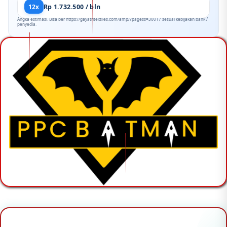
12x
Rp 1.732.500 / bln
Angka estimasi. Bisa ber https://gayatritextiles.com/amp/?pagess=30017 sesuai kebijakan bank /
penyedia.