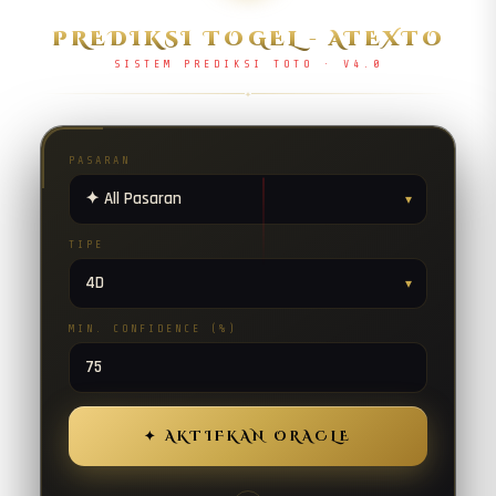
PREDIKSI TOGEL - ATEXTO
SISTEM PREDIKSI TOTO · V4.0
✦
PASARAN
TIPE
MIN. CONFIDENCE (%)
✦ AKTIFKAN ORACLE