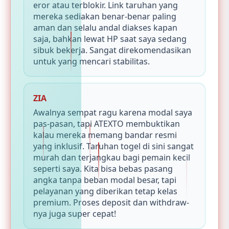
eror atau terblokir. Link taruhan yang
mereka sediakan benar-benar paling
aman dan selalu andal diakses kapan
saja, bahkan lewat HP saat saya sedang
sibuk bekerja. Sangat direkomendasikan
untuk yang mencari stabilitas.
ZIA
Awalnya sempat ragu karena modal saya
pas-pasan, tapi ATEXTO membuktikan
kalau mereka memang bandar resmi
yang inklusif. Taruhan togel di sini sangat
murah dan terjangkau bagi pemain kecil
seperti saya. Kita bisa bebas pasang
angka tanpa beban modal besar, tapi
pelayanan yang diberikan tetap kelas
premium. Proses deposit dan withdraw-
nya juga super cepat!