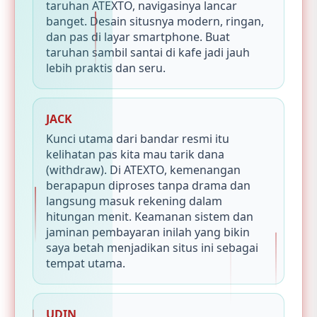
taruhan ATEXTO, navigasinya lancar
banget. Desain situsnya modern, ringan,
dan pas di layar smartphone. Buat
taruhan sambil santai di kafe jadi jauh
lebih praktis dan seru.
JACK
Kunci utama dari bandar resmi itu
kelihatan pas kita mau tarik dana
(withdraw). Di ATEXTO, kemenangan
berapapun diproses tanpa drama dan
langsung masuk rekening dalam
hitungan menit. Keamanan sistem dan
jaminan pembayaran inilah yang bikin
saya betah menjadikan situs ini sebagai
tempat utama.
UDIN