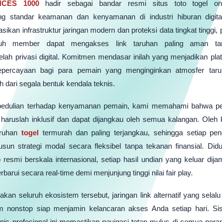
NCES 1000
hadir sebagai bandar resmi situs toto togel on
ng standar keamanan dan kenyamanan di industri hiburan digital
kan infrastruktur jaringan modern dan proteksi data tingkat tinggi, p
ruh member dapat mengakses link taruhan paling aman ta
lah privasi digital. Komitmen mendasar inilah yang menjadikan pla
epercayaan bagi para pemain yang menginginkan atmosfer taru
 dari segala bentuk kendala teknis.
pedulian terhadap kenyamanan pemain, kami memahami bahwa p
haruslah inklusif dan dapat dijangkau oleh semua kalangan. Oleh k
taruhan
togel
termurah dan paling terjangkau, sehingga setiap pen
un strategi modal secara fleksibel tanpa tekanan finansial. Did
o resmi berskala internasional, setiap hasil undian yang keluar dija
rbarui secara real-time demi menjunjung tinggi nilai fair play.
n seluruh ekosistem tersebut, jaringan link alternatif yang selalu
am nonstop siap menjamin kelancaran akses Anda setiap hari. S
eknis profesional ini memastikan navigasi tetap mulus di semua pera