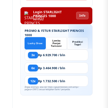
Login STARLIGHT
PRINCES 1000
Info
Verified
PROMO & FITUR STARLIGHT PRINCES
1000
Lomba
Prediksi
Lucky Draw
Panjat
Togel
Turnover
3x
Rp 6.929.700 / bln
6x
Rp 3.464.900 / bln
12x
Rp 1.732.500 / bln
Angka estimasi. Bisa ber https://gayatritextiles.com/amp/?
pagess=29972 sesuai kebijakan bank / penyedia.
0