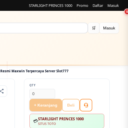
STARLIGHT PRINCES 1000
Promo
Daftar
Masuk
0
🛒
Masuk
 Resmi Maxwin Terpercaya Server Slot777
QTY
+ Keranjang
Beli
STARLIGHT PRINCES 1000
💳
SITUS TOTO