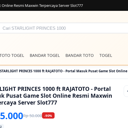
 Online Resmi Maxwin Terpercaya Server Slot777
TOTO TOGEL
BANDAR TOGEL
BANDAR TOTO
TOGEL
STARLIGHT PRINCES 1000 ft RAJATOTO - Portal Masuk Pusat Game Slot Online
LIGHT PRINCES 1000 ft RAJATOTO - Portal
k Pusat Game Slot Online Resmi Maxwin
ercaya Server Slot777
5.000
Rp 50.000
-90%
 2