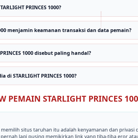
 taruhan togel yang transparan, jujur, dan adil bagi seluruh me
 STARLIGHT PRINCES 1000?
yang inklusif. STARLIGHT PRINCES 1000 menyediakan nominal 
ain dapat menikmati permainan dan menyusun strategi tanpa ke
00 menjamin keamanan transaksi dan data pemain?
 kami. STARLIGHT PRINCES 1000 didukung oleh infrastruktur jar
etiap link taruhan yang Anda akses 100% aman, privat, dan bebas
PRINCES 1000 disebut paling handal?
knis profesional yang memastikan server selalu aktif 24/7 tanpa d
mi yang diperbarui secara berkala agar Anda bisa mengakses akun
dia di STARLIGHT PRINCES 1000?
riasi pasaran toto resmi dan terlengkap yang diakui secara int
 dunia dengan jadwal result yang akurat, transparan, dan diperb
W PEMAIN STARLIGHT PRINCES 10
memilih situs taruhan itu adalah kenyamanan dan privasi da
ernah lagi pusing memikirkan link yang tiba-tiba eror atau