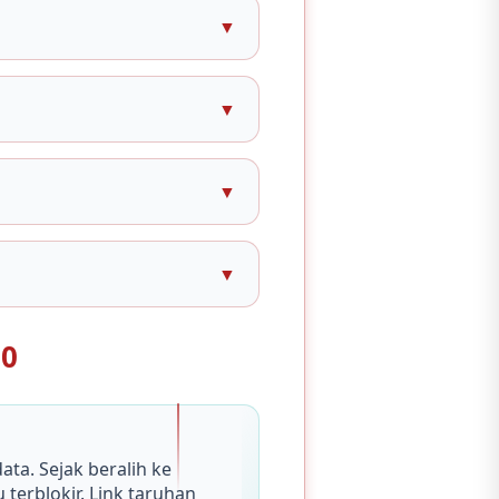
mber.
▼
taruhan togel termurah dan
ndala modal besar.
▼
ingan modern dan enkripsi
 dari gangguan pihak ketiga.
▼
own-time. Selain itu, kami
 kapan saja dengan mulus.
▼
ernasional. Pemain dapat
arui secara real-time.
00
ta. Sejak beralih ke
 terblokir. Link taruhan