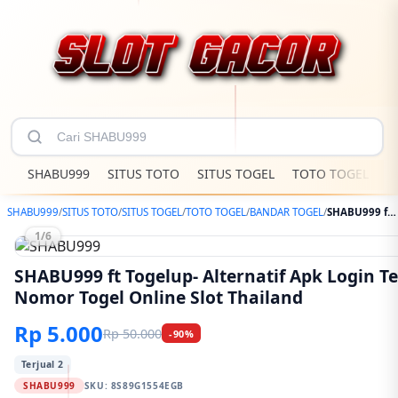
SHABU999
SITUS TOTO
SITUS TOGEL
TOTO TOGEL
B
SHABU999
/
SITUS TOTO
/
SITUS TOGEL
/
TOTO TOGEL
/
BANDAR TOGEL
/
SHABU999 ft Togelup- Alternatif Apk Login Tebak Nomor Togel Online Slot Thailand
1/6
SHABU999 ft Togelup- Alternatif Apk Login T
Nomor Togel Online Slot Thailand
Rp 5.000
Rp 50.000
-90%
Terjual 2
SHABU999
SKU:
8S89G1554EGB