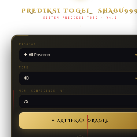
PREDIKSI TOGEL - SHABU99
SISTEM PREDIKSI TOTO · V4.0
✦
PASARAN
TIPE
MIN. CONFIDENCE (%)
✦ AKTIFKAN ORACLE