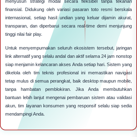
menyusun strategi modal secara fleksibel tanpa tekanan
finansial. Didukung oleh variasi pasaran toto resmi berskala
internasional, setiap hasil undian yang keluar dijamin akurat,
transparan, dan diperbarui secara real-time demi menjunjung
tinggi nilai fair play.
Untuk menyempurnakan seluruh ekosistem tersebut, jaringan
link alternatif yang selalu andal dan aktif selama 24 jam nonstop
siap menjamin kelancaran akses Anda setiap hari. Sistem yang
dikelola oleh tim teknis profesional ini memastikan navigasi
tetap mulus di semua perangkat, baik desktop maupun mobile,
tanpa hambatan pemblokiran. Jika Anda membutuhkan
bantuan lebih lanjut mengenai pembaruan sistem atau validasi
akun, tim layanan konsumen yang responsif selalu siap sedia
mendampingi Anda.