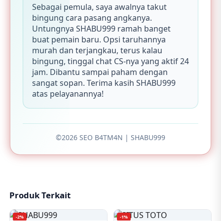
Sebagai pemula, saya awalnya takut
bingung cara pasang angkanya.
Untungnya SHABU999 ramah banget
buat pemain baru. Opsi taruhannya
murah dan terjangkau, terus kalau
bingung, tinggal chat CS-nya yang aktif 24
jam. Dibantu sampai paham dengan
sangat sopan. Terima kasih SHABU999
atas pelayanannya!
©2026 SEO B4TM4N | SHABU999
Produk Terkait
-2%
-1%