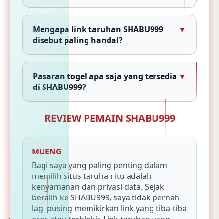
strategi tanpa kendala modal besar.
Keamanan Anda adalah prioritas mutlak
kami. SHABU999 didukung oleh infrastruktur
Mengapa link taruhan SHABU999
▼
jaringan modern dan enkripsi data tingkat
disebut paling handal?
tinggi. Kami memastikan setiap link taruhan
yang Anda akses 100% aman, privat, dan
Karena sistem kami dikelola oleh tim teknis
bebas dari gangguan pihak ketiga.
profesional yang memastikan server selalu
Pasaran togel apa saja yang tersedia
▼
aktif 24/7 tanpa down-time. Selain itu, kami
di SHABU999?
selalu menyediakan link alternatif resmi yang
diperbarui secara berkala agar Anda bisa
SHABU999 menyediakan variasi pasaran toto
mengakses akun kapan saja dengan mulus.
resmi dan terlengkap yang diakui secara
REVIEW PEMAIN SHABU999
internasional. Pemain dapat menikmati
taruhan pada pasaran populer dunia dengan
jadwal result yang akurat, transparan, dan
MUENG
diperbarui secara real-time.
Bagi saya yang paling penting dalam
memilih situs taruhan itu adalah
kenyamanan dan privasi data. Sejak
beralih ke SHABU999, saya tidak pernah
lagi pusing memikirkan link yang tiba-tiba