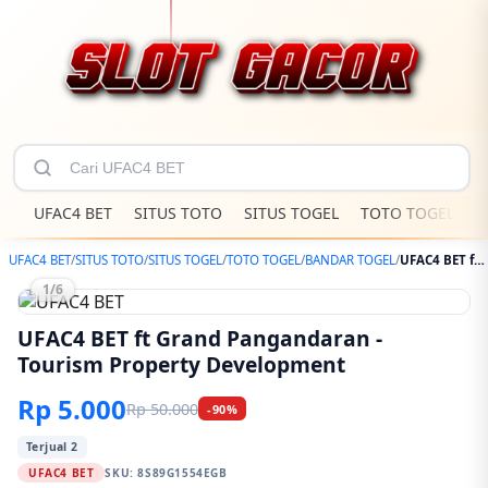
UFAC4 BET
SITUS TOTO
SITUS TOGEL
TOTO TOGEL
B
UFAC4 BET
/
SITUS TOTO
/
SITUS TOGEL
/
TOTO TOGEL
/
BANDAR TOGEL
/
UFAC4 BET ft Grand Pangandaran - Tourism Property Development
1/6
UFAC4 BET ft Grand Pangandaran -
Tourism Property Development
Rp 5.000
Rp 50.000
-90%
Terjual 2
UFAC4 BET
SKU:
8S89G1554EGB