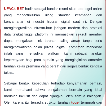
UFAC4 BET
hadir sebagai bandar resmi situs toto togel online
yang mendefinisikan ulang standar keamanan dan
kenyamanan di industri hiburan digital saat ini. Dengan
mengintegrasikan infrastruktur jaringan modern dan proteksi
data tingkat tinggi, platform ini memastikan seluruh member
dapat mengakses link taruhan paling aman tanpa perlu
mengkhawatirkan celah privasi digital. Komitmen mendasar
inilah yang menjadikan platform kami sebagai jangkar
kepercayaan bagi para pemain yang menginginkan atmosfer
taruhan kelas premium yang bersih dari segala bentuk kendala
teknis.
Sebagai bentuk kepedulian terhadap kenyamanan pemain,
kami memahami bahwa pengalaman bermain yang ideal
haruslah inklusif dan dapat dijangkau oleh semua kalangan.
Oleh karena itu, tersedia struktur taruhan
togel
termurah dan