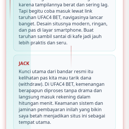
karena tampilannya berat dan sering lag.
Tapi begitu coba masuk lewat link
taruhan UFAC4 BET, navigasinya lancar
banget. Desain situsnya modern, ringan,
dan pas di layar smartphone. Buat
taruhan sambil santai di kafe jadi jauh
lebih praktis dan seru.
JACK
Kunci utama dari bandar resmi itu
kelihatan pas kita mau tarik dana
(withdraw). Di UFAC4 BET, kemenangan
berapapun diproses tanpa drama dan
langsung masuk rekening dalam
hitungan menit. Keamanan sistem dan
jaminan pembayaran inilah yang bikin
saya betah menjadikan situs ini sebagai
tempat utama.