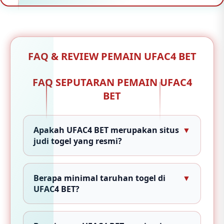
FAQ & REVIEW PEMAIN UFAC4 BET
FAQ SEPUTARAN PEMAIN UFAC4
BET
Apakah UFAC4 BET merupakan situs
▼
judi togel yang resmi?
Ya, betul. UFAC4 BET beroperasi penuh
sebagai bandar resmi situs toto togel online.
Berapa minimal taruhan togel di
▼
Kami memiliki lisensi resmi dan reputasi
UFAC4 BET?
global untuk menyelenggarakan taruhan
togel yang transparan, jujur, dan adil bagi
Kami berkomitmen memberikan layanan
seluruh member.
yang inklusif. UFAC4 BET menyediakan