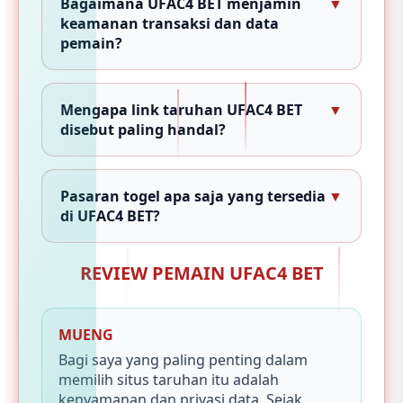
Bagaimana UFAC4 BET menjamin
▼
nominal taruhan togel termurah dan sangat
keamanan transaksi dan data
terjangkau, sehingga semua pemain dapat
pemain?
menikmati permainan dan menyusun
strategi tanpa kendala modal besar.
Keamanan Anda adalah prioritas mutlak
kami. UFAC4 BET didukung oleh infrastruktur
Mengapa link taruhan UFAC4 BET
▼
jaringan modern dan enkripsi data tingkat
disebut paling handal?
tinggi. Kami memastikan setiap link taruhan
yang Anda akses 100% aman, privat, dan
Karena sistem kami dikelola oleh tim teknis
bebas dari gangguan pihak ketiga.
profesional yang memastikan server selalu
Pasaran togel apa saja yang tersedia
▼
aktif 24/7 tanpa down-time. Selain itu, kami
di UFAC4 BET?
selalu menyediakan link alternatif resmi yang
diperbarui secara berkala agar Anda bisa
UFAC4 BET menyediakan variasi pasaran toto
mengakses akun kapan saja dengan mulus.
resmi dan terlengkap yang diakui secara
REVIEW PEMAIN UFAC4 BET
internasional. Pemain dapat menikmati
taruhan pada pasaran populer dunia dengan
jadwal result yang akurat, transparan, dan
MUENG
diperbarui secara real-time.
Bagi saya yang paling penting dalam
memilih situs taruhan itu adalah
kenyamanan dan privasi data. Sejak