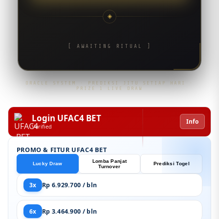
◈
[ AWAITING RITUAL ]
ORACLE SYSTEM · PREDIKSI JITU SETIAP HARI ·
PRIZE 1 LIVE DRAW
Login UFAC4 BET
Info
Verified
PROMO & FITUR UFAC4 BET
Lomba Panjat
Lucky Draw
Prediksi Togel
Turnover
3x
Rp 6.929.700 / bln
6x
Rp 3.464.900 / bln