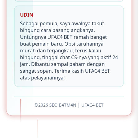
UDIN
Sebagai pemula, saya awalnya takut
bingung cara pasang angkanya.
Untungnya UFAC4 BET ramah banget
buat pemain baru. Opsi taruhannya
murah dan terjangkau, terus kalau
bingung, tinggal chat CS-nya yang aktif 24
jam. Dibantu sampai paham dengan
sangat sopan. Terima kasih UFAC4 BET
atas pelayanannya!
©2026 SEO B4TM4N | UFAC4 BET