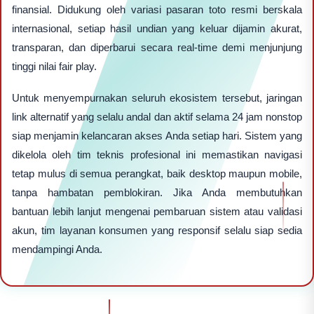
finansial. Didukung oleh variasi pasaran toto resmi berskala
internasional, setiap hasil undian yang keluar dijamin akurat,
transparan, dan diperbarui secara real-time demi menjunjung
tinggi nilai fair play.
Untuk menyempurnakan seluruh ekosistem tersebut, jaringan
link alternatif yang selalu andal dan aktif selama 24 jam nonstop
siap menjamin kelancaran akses Anda setiap hari. Sistem yang
dikelola oleh tim teknis profesional ini memastikan navigasi
tetap mulus di semua perangkat, baik desktop maupun mobile,
tanpa hambatan pemblokiran. Jika Anda membutuhkan
bantuan lebih lanjut mengenai pembaruan sistem atau validasi
akun, tim layanan konsumen yang responsif selalu siap sedia
mendampingi Anda.