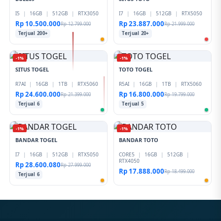
I5
|
16GB
|
512GB
|
RTX3050
I7
|
16GB
|
512GB
|
RTX5050
Rp 10.500.000
Rp 23.887.000
Rp 12.799.000
Rp 21.999.000
Terjual 200+
Terjual 20+
-1%
-1%
SITUS TOGEL
TOTO TOGEL
R7AI
|
16GB
|
1TB
|
RTX5060
R5AI
|
16GB
|
1TB
|
RTX5060
Rp 24.600.000
Rp 16.800.000
Rp 21.399.000
Rp 19.799.000
Terjual 6
Terjual 5
-1%
-1%
BANDAR TOGEL
BANDAR TOTO
I7
|
16GB
|
512GB
|
RTX5050
CORE5
|
16GB
|
512GB
|
RTX4050
Rp 28.600.080
Rp 27.999.000
Rp 17.888.000
Rp 18.499.000
Terjual 6