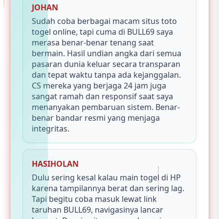
JOHAN
Sudah coba berbagai macam situs toto
togel online, tapi cuma di BULL69 saya
merasa benar-benar tenang saat
bermain. Hasil undian angka dari semua
pasaran dunia keluar secara transparan
dan tepat waktu tanpa ada kejanggalan.
CS mereka yang berjaga 24 jam juga
sangat ramah dan responsif saat saya
menanyakan pembaruan sistem. Benar-
benar bandar resmi yang menjaga
integritas.
HASIHOLAN
Dulu sering kesal kalau main togel di HP
karena tampilannya berat dan sering lag.
Tapi begitu coba masuk lewat link
taruhan BULL69, navigasinya lancar