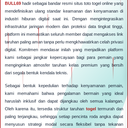
BULL69
hadir sebagai bandar resmi situs toto togel online yang
mendefinisikan ulang standar keamanan dan kenyamanan di
industri hiburan digital saat ini. Dengan mengintegrasikan
infrastruktur jaringan modern dan proteksi data tingkat tinggi,
platform ini memastikan seluruh member dapat mengakses link
taruhan paling aman tanpa perlu mengkhawatirkan celah privasi
digital. Komitmen mendasar inilah yang menjadikan platform
kami sebagai jangkar kepercayaan bagi para pemain yang
menginginkan atmosfer taruhan kelas premium yang bersih
dari segala bentuk kendala teknis.
Sebagai bentuk kepedulian terhadap kenyamanan pemain,
kami memahami bahwa pengalaman bermain yang ideal
haruslah inklusif dan dapat dijangkau oleh semua kalangan.
Oleh karena itu, tersedia struktur taruhan
togel
termurah dan
paling terjangkau, sehingga setiap pencinta roda angka dapat
menyusun strategi modal secara fleksibel tanpa tekanan