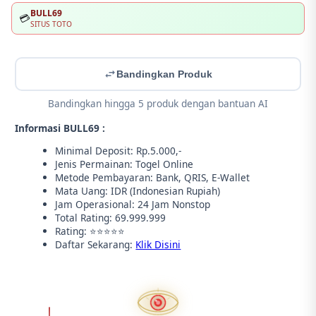
BULL69
💳
SITUS TOTO
Bandingkan Produk
Bandingkan hingga 5 produk dengan bantuan AI
Informasi BULL69 :
Minimal Deposit: Rp.5.000,-
Jenis Permainan: Togel Online
Metode Pembayaran: Bank, QRIS, E-Wallet
Mata Uang: IDR (Indonesian Rupiah)
Jam Operasional: 24 Jam Nonstop
Total Rating: 69.999.999
Rating: ⭐⭐⭐⭐⭐
Daftar Sekarang:
Klik Disini