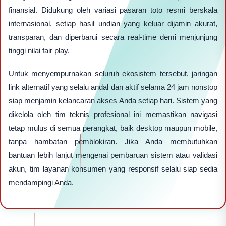
finansial. Didukung oleh variasi pasaran toto resmi berskala
internasional, setiap hasil undian yang keluar dijamin akurat,
transparan, dan diperbarui secara real-time demi menjunjung
tinggi nilai fair play.
Untuk menyempurnakan seluruh ekosistem tersebut, jaringan
link alternatif yang selalu andal dan aktif selama 24 jam nonstop
siap menjamin kelancaran akses Anda setiap hari. Sistem yang
dikelola oleh tim teknis profesional ini memastikan navigasi
tetap mulus di semua perangkat, baik desktop maupun mobile,
tanpa hambatan pemblokiran. Jika Anda membutuhkan
bantuan lebih lanjut mengenai pembaruan sistem atau validasi
akun, tim layanan konsumen yang responsif selalu siap sedia
mendampingi Anda.