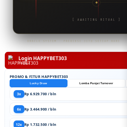
◈
[ AWAITING RITUAL ]
ORACLE SYSTEM · PREDIKSI JITU SETIAP HARI · 
Login HAPPYBET303
Verified
PROMO & FITUR HAPPYBET303
Lucky Draw
Lomba Panjat Turnover
3x
Rp 6.929.700 / bln
6x
Rp 3.464.900 / bln
12x
Rp 1.732.500 / bln