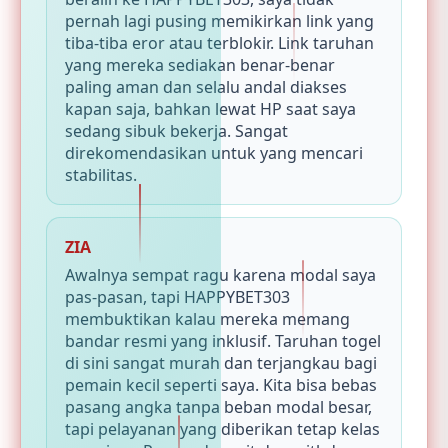
pernah lagi pusing memikirkan link yang
tiba-tiba eror atau terblokir. Link taruhan
yang mereka sediakan benar-benar
paling aman dan selalu andal diakses
kapan saja, bahkan lewat HP saat saya
sedang sibuk bekerja. Sangat
direkomendasikan untuk yang mencari
stabilitas.
ZIA
Awalnya sempat ragu karena modal saya
pas-pasan, tapi HAPPYBET303
membuktikan kalau mereka memang
bandar resmi yang inklusif. Taruhan togel
di sini sangat murah dan terjangkau bagi
pemain kecil seperti saya. Kita bisa bebas
pasang angka tanpa beban modal besar,
tapi pelayanan yang diberikan tetap kelas