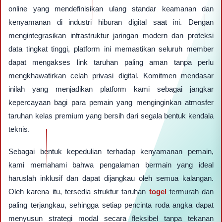
online yang mendefinisikan ulang standar keamanan dan
kenyamanan di industri hiburan digital saat ini. Dengan
mengintegrasikan infrastruktur jaringan modern dan proteksi
data tingkat tinggi, platform ini memastikan seluruh member
dapat mengakses link taruhan paling aman tanpa perlu
mengkhawatirkan celah privasi digital. Komitmen mendasar
inilah yang menjadikan platform kami sebagai jangkar
kepercayaan bagi para pemain yang menginginkan atmosfer
taruhan kelas premium yang bersih dari segala bentuk kendala
teknis.
Sebagai bentuk kepedulian terhadap kenyamanan pemain,
kami memahami bahwa pengalaman bermain yang ideal
haruslah inklusif dan dapat dijangkau oleh semua kalangan.
Oleh karena itu, tersedia struktur taruhan
togel
termurah dan
paling terjangkau, sehingga setiap pencinta roda angka dapat
menyusun strategi modal secara fleksibel tanpa tekanan