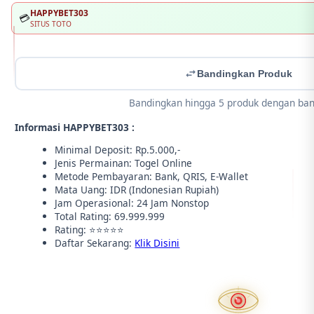
HAPPYBET303
💳
SITUS TOTO
Bandingkan Produk
Bandingkan hingga 5 produk dengan ban
Informasi HAPPYBET303 :
Minimal Deposit: Rp.5.000,-
Jenis Permainan: Togel Online
Metode Pembayaran: Bank, QRIS, E-Wallet
Mata Uang: IDR (Indonesian Rupiah)
Jam Operasional: 24 Jam Nonstop
Total Rating: 69.999.999
Rating: ⭐⭐⭐⭐⭐
Daftar Sekarang:
Klik Disini