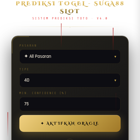
PREDIKSI TOGEL - SUGA88
SLOT
SISTEM PREDIKSI TOTO · V4.0
✦
PASARAN
TIPE
MIN. CONFIDENCE (%)
✦ AKTIFKAN ORACLE