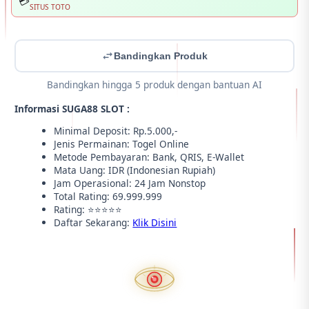
💳
SITUS TOTO
Bandingkan Produk
Bandingkan hingga 5 produk dengan bantuan AI
Informasi SUGA88 SLOT :
Minimal Deposit: Rp.5.000,-
Jenis Permainan: Togel Online
Metode Pembayaran: Bank, QRIS, E-Wallet
Mata Uang: IDR (Indonesian Rupiah)
Jam Operasional: 24 Jam Nonstop
Total Rating: 69.999.999
Rating: ⭐⭐⭐⭐⭐
Daftar Sekarang:
Klik Disini