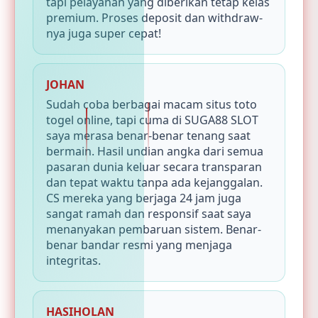
tapi pelayanan yang diberikan tetap kelas
premium. Proses deposit dan withdraw-
nya juga super cepat!
JOHAN
Sudah coba berbagai macam situs toto
togel online, tapi cuma di SUGA88 SLOT
saya merasa benar-benar tenang saat
bermain. Hasil undian angka dari semua
pasaran dunia keluar secara transparan
dan tepat waktu tanpa ada kejanggalan.
CS mereka yang berjaga 24 jam juga
sangat ramah dan responsif saat saya
menanyakan pembaruan sistem. Benar-
benar bandar resmi yang menjaga
integritas.
HASIHOLAN