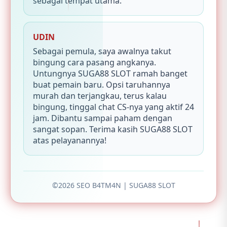
sebagai tempat utama.
UDIN
Sebagai pemula, saya awalnya takut
bingung cara pasang angkanya.
Untungnya SUGA88 SLOT ramah banget
buat pemain baru. Opsi taruhannya
murah dan terjangkau, terus kalau
bingung, tinggal chat CS-nya yang aktif 24
jam. Dibantu sampai paham dengan
sangat sopan. Terima kasih SUGA88 SLOT
atas pelayanannya!
©2026 SEO B4TM4N | SUGA88 SLOT