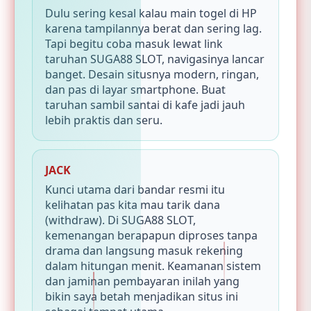
Dulu sering kesal kalau main togel di HP
karena tampilannya berat dan sering lag.
Tapi begitu coba masuk lewat link
taruhan SUGA88 SLOT, navigasinya lancar
banget. Desain situsnya modern, ringan,
dan pas di layar smartphone. Buat
taruhan sambil santai di kafe jadi jauh
lebih praktis dan seru.
JACK
Kunci utama dari bandar resmi itu
kelihatan pas kita mau tarik dana
(withdraw). Di SUGA88 SLOT,
kemenangan berapapun diproses tanpa
drama dan langsung masuk rekening
dalam hitungan menit. Keamanan sistem
dan jaminan pembayaran inilah yang
bikin saya betah menjadikan situs ini