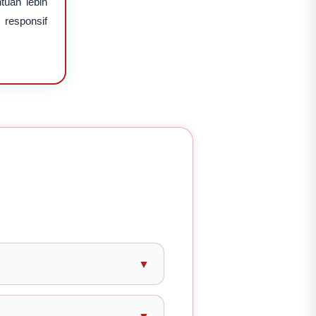
uan lebih
 responsif
▼
resmi dan reputasi global