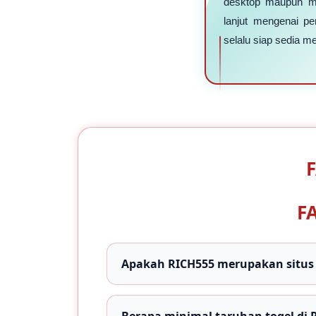
desktop maupun mo
lanjut mengenai p
selalu siap sedia m
F
Apakah RICH555 merupakan situs j
Ya, betul. RICH555 beroperasi penuh seb
untuk menyelenggarakan taruhan togel y