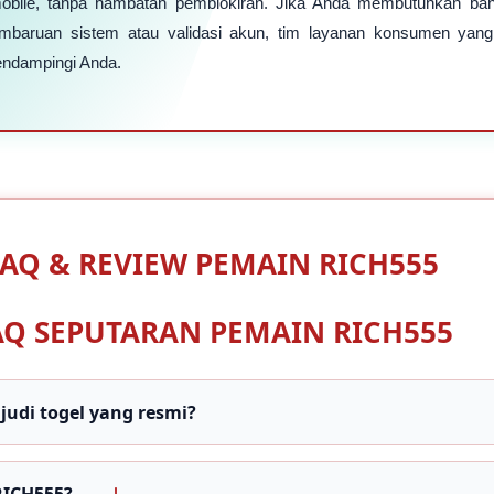
bile, tanpa hambatan pemblokiran. Jika Anda membutuhkan bant
embaruan sistem atau validasi akun, tim layanan konsumen yang
endampingi Anda.
FAQ & REVIEW PEMAIN RICH555
AQ SEPUTARAN PEMAIN RICH555
udi togel yang resmi?
agai bandar resmi situs toto togel online. Kami memiliki lisensi 
ang transparan, jujur, dan adil bagi seluruh member.