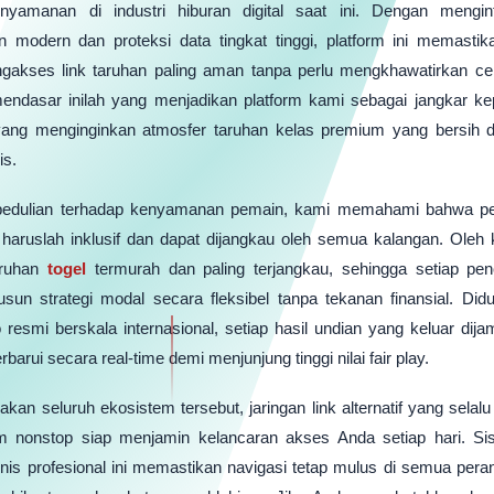
amanan di industri hiburan digital saat ini. Dengan mengint
gan modern dan proteksi data tingkat tinggi, platform ini memastik
kses link taruhan paling aman tanpa perlu mengkhawatirkan cel
mendasar inilah yang menjadikan platform kami sebagai jangkar k
ang menginginkan atmosfer taruhan kelas premium yang bersih d
is.
pedulian terhadap kenyamanan pemain, kami memahami bahwa p
haruslah inklusif dan dapat dijangkau oleh semua kalangan. Oleh k
taruhan
togel
termurah dan paling terjangkau, sehingga setiap pen
un strategi modal secara fleksibel tanpa tekanan finansial. Did
o resmi berskala internasional, setiap hasil undian yang keluar dija
rbarui secara real-time demi menjunjung tinggi nilai fair play.
n seluruh ekosistem tersebut, jaringan link alternatif yang selalu
am nonstop siap menjamin kelancaran akses Anda setiap hari. S
eknis profesional ini memastikan navigasi tetap mulus di semua pera