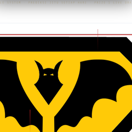
LE SYSTEM · PREDIKSI JITU SETIAP HARI · PRIZE 1 LIVE DRA