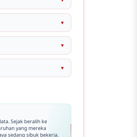
▼
murah dan sangat terjangkau,
.
▼
nkripsi data tingkat tinggi.
k ketiga.
▼
own-time. Selain itu, kami
 kapan saja dengan mulus.
▼
ain dapat menikmati taruhan
me.
ta. Sejak beralih ke
 taruhan yang mereka
aya sedang sibuk bekerja.