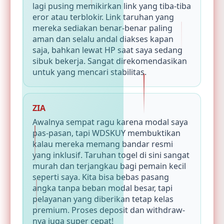
lagi pusing memikirkan link yang tiba-tiba
eror atau terblokir. Link taruhan yang
mereka sediakan benar-benar paling
aman dan selalu andal diakses kapan
saja, bahkan lewat HP saat saya sedang
sibuk bekerja. Sangat direkomendasikan
untuk yang mencari stabilitas.
ZIA
Awalnya sempat ragu karena modal saya
pas-pasan, tapi WDSKUY membuktikan
kalau mereka memang bandar resmi
yang inklusif. Taruhan togel di sini sangat
murah dan terjangkau bagi pemain kecil
seperti saya. Kita bisa bebas pasang
angka tanpa beban modal besar, tapi
pelayanan yang diberikan tetap kelas
premium. Proses deposit dan withdraw-
nya juga super cepat!