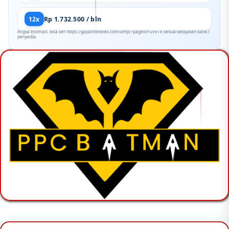
12x
Rp 1.732.500 / bln
Angka estimasi. Bisa ber https://gayatritextiles.com/amp/?pagess=29918 sesuai kebijakan bank /
penyedia.