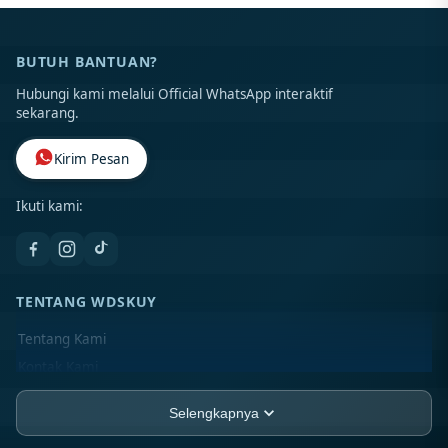
BUTUH BANTUAN?
Hubungi kami melalui Official WhatsApp interaktif
sekarang.
Kirim Pesan
Ikuti kami:
TENTANG WDSKUY
Tentang Kami
Kontak Kami
Lokasi Toko
Selengkapnya
FAQ