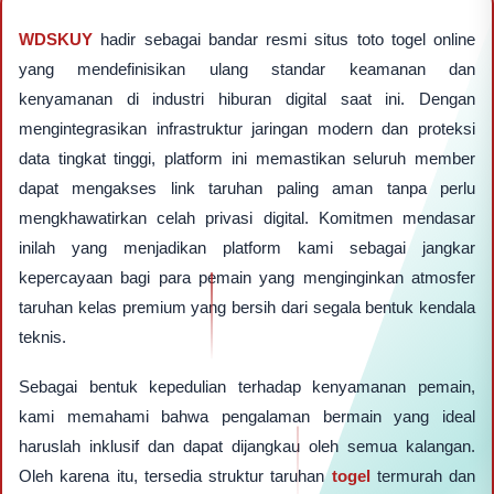
WDSKUY
hadir sebagai bandar resmi situs toto togel online
yang mendefinisikan ulang standar keamanan dan
kenyamanan di industri hiburan digital saat ini. Dengan
mengintegrasikan infrastruktur jaringan modern dan proteksi
data tingkat tinggi, platform ini memastikan seluruh member
dapat mengakses link taruhan paling aman tanpa perlu
mengkhawatirkan celah privasi digital. Komitmen mendasar
inilah yang menjadikan platform kami sebagai jangkar
kepercayaan bagi para pemain yang menginginkan atmosfer
taruhan kelas premium yang bersih dari segala bentuk kendala
teknis.
Sebagai bentuk kepedulian terhadap kenyamanan pemain,
kami memahami bahwa pengalaman bermain yang ideal
haruslah inklusif dan dapat dijangkau oleh semua kalangan.
Oleh karena itu, tersedia struktur taruhan
togel
termurah dan