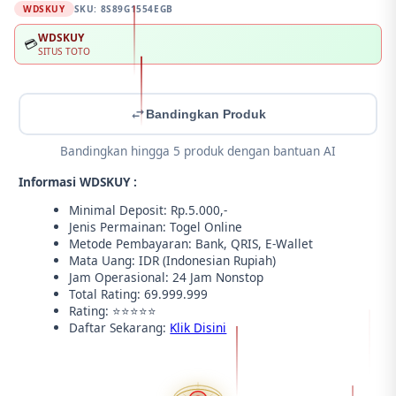
WDSKUY
SKU:
8S89G1554EGB
WDSKUY
💳
SITUS TOTO
Bandingkan Produk
Bandingkan hingga 5 produk dengan bantuan AI
Informasi WDSKUY :
Minimal Deposit: Rp.5.000,-
Jenis Permainan: Togel Online
Metode Pembayaran: Bank, QRIS, E-Wallet
Mata Uang: IDR (Indonesian Rupiah)
Jam Operasional: 24 Jam Nonstop
Total Rating: 69.999.999
Rating: ⭐⭐⭐⭐⭐
Daftar Sekarang:
Klik Disini