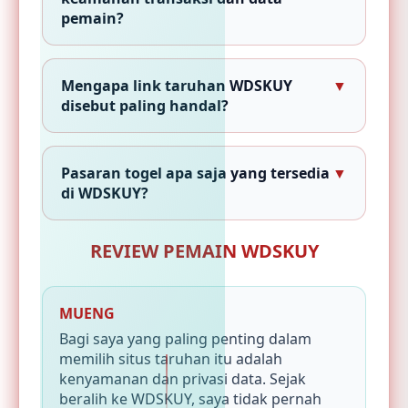
terjangkau, sehingga semua pemain dapat
pemain?
menikmati permainan dan menyusun
strategi tanpa kendala modal besar.
Keamanan Anda adalah prioritas mutlak
kami. WDSKUY didukung oleh infrastruktur
Mengapa link taruhan WDSKUY
▼
jaringan modern dan enkripsi data tingkat
disebut paling handal?
tinggi. Kami memastikan setiap link taruhan
yang Anda akses 100% aman, privat, dan
Karena sistem kami dikelola oleh tim teknis
bebas dari gangguan pihak ketiga.
profesional yang memastikan server selalu
Pasaran togel apa saja yang tersedia
▼
aktif 24/7 tanpa down-time. Selain itu, kami
di WDSKUY?
selalu menyediakan link alternatif resmi yang
diperbarui secara berkala agar Anda bisa
WDSKUY menyediakan variasi pasaran toto
mengakses akun kapan saja dengan mulus.
resmi dan terlengkap yang diakui secara
REVIEW PEMAIN WDSKUY
internasional. Pemain dapat menikmati
taruhan pada pasaran populer dunia dengan
jadwal result yang akurat, transparan, dan
MUENG
diperbarui secara real-time.
Bagi saya yang paling penting dalam
memilih situs taruhan itu adalah
kenyamanan dan privasi data. Sejak
beralih ke WDSKUY, saya tidak pernah