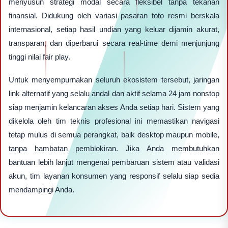
menyusun strategi modal secara fleksibel tanpa tekanan
finansial. Didukung oleh variasi pasaran toto resmi berskala
internasional, setiap hasil undian yang keluar dijamin akurat,
transparan, dan diperbarui secara real-time demi menjunjung
tinggi nilai fair play.
Untuk menyempurnakan seluruh ekosistem tersebut, jaringan
link alternatif yang selalu andal dan aktif selama 24 jam nonstop
siap menjamin kelancaran akses Anda setiap hari. Sistem yang
dikelola oleh tim teknis profesional ini memastikan navigasi
tetap mulus di semua perangkat, baik desktop maupun mobile,
tanpa hambatan pemblokiran. Jika Anda membutuhkan
bantuan lebih lanjut mengenai pembaruan sistem atau validasi
akun, tim layanan konsumen yang responsif selalu siap sedia
mendampingi Anda.