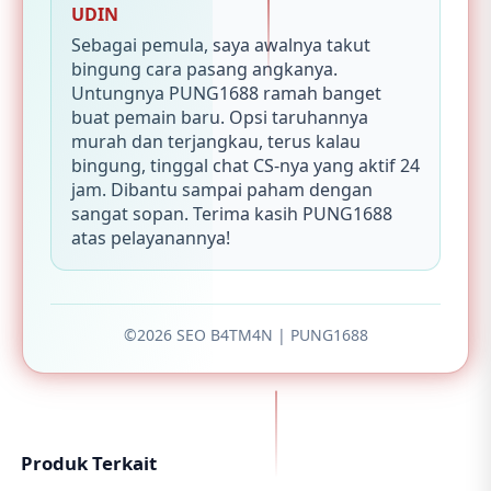
UDIN
Sebagai pemula, saya awalnya takut
bingung cara pasang angkanya.
Untungnya PUNG1688 ramah banget
buat pemain baru. Opsi taruhannya
murah dan terjangkau, terus kalau
bingung, tinggal chat CS-nya yang aktif 24
jam. Dibantu sampai paham dengan
sangat sopan. Terima kasih PUNG1688
atas pelayanannya!
©2026 SEO B4TM4N | PUNG1688
Produk Terkait