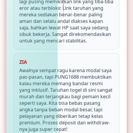
lagi pusing memikirkan link yang tiba-tiba
eror atau terblokir. Link taruhan yang
mereka sediakan benar-benar paling
aman dan selalu andal diakses kapan
saja, bahkan lewat HP saat saya sedang
sibuk bekerja. Sangat direkomendasikan
untuk yang mencari stabilitas.
ZIA
Awalnya sempat ragu karena modal saya
pas-pasan, tapi PUNG1688 membuktikan
kalau mereka memang bandar resmi
yang inklusif. Taruhan togel di sini sangat
murah dan terjangkau bagi pemain kecil
seperti saya. Kita bisa bebas pasang
angka tanpa beban modal besar, tapi
pelayanan yang diberikan tetap kelas
premium. Proses deposit dan withdraw-
nya juga super cepat!