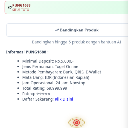
PUNG1688
💳
SITUS TOTO
Bandingkan Produk
Bandingkan hingga 5 produk dengan bantuan AI
Informasi PUNG1688 :
Minimal Deposit: Rp.5.000,-
Jenis Permainan: Togel Online
Metode Pembayaran: Bank, QRIS, E-Wallet
Mata Uang: IDR (Indonesian Rupiah)
Jam Operasional: 24 Jam Nonstop
Total Rating: 69.999.999
Rating: ⭐⭐⭐⭐⭐
Daftar Sekarang:
Klik Disini