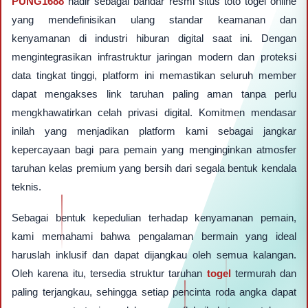
PUNG1688
hadir sebagai bandar resmi situs toto togel online
yang mendefinisikan ulang standar keamanan dan
kenyamanan di industri hiburan digital saat ini. Dengan
mengintegrasikan infrastruktur jaringan modern dan proteksi
data tingkat tinggi, platform ini memastikan seluruh member
dapat mengakses link taruhan paling aman tanpa perlu
mengkhawatirkan celah privasi digital. Komitmen mendasar
inilah yang menjadikan platform kami sebagai jangkar
kepercayaan bagi para pemain yang menginginkan atmosfer
taruhan kelas premium yang bersih dari segala bentuk kendala
teknis.
Sebagai bentuk kepedulian terhadap kenyamanan pemain,
kami memahami bahwa pengalaman bermain yang ideal
haruslah inklusif dan dapat dijangkau oleh semua kalangan.
Oleh karena itu, tersedia struktur taruhan
togel
termurah dan
paling terjangkau, sehingga setiap pencinta roda angka dapat