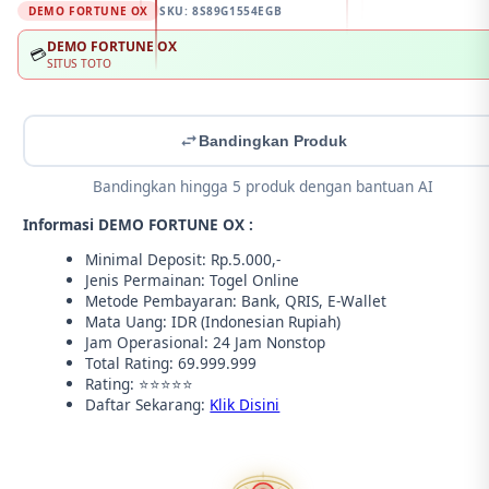
DEMO FORTUNE OX
SKU:
8S89G1554EGB
DEMO FORTUNE OX
💳
SITUS TOTO
Bandingkan Produk
Bandingkan hingga 5 produk dengan bantuan AI
Informasi DEMO FORTUNE OX :
Minimal Deposit: Rp.5.000,-
Jenis Permainan: Togel Online
Metode Pembayaran: Bank, QRIS, E-Wallet
Mata Uang: IDR (Indonesian Rupiah)
Jam Operasional: 24 Jam Nonstop
Total Rating: 69.999.999
Rating: ⭐⭐⭐⭐⭐
Daftar Sekarang:
Klik Disini