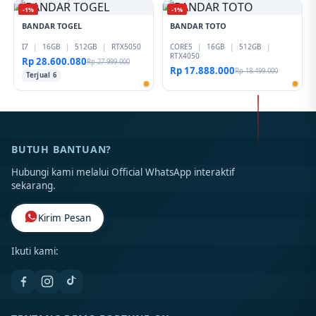
-1%
-1%
BANDAR TOGEL
BANDAR TOTO
I7
|
16GB
|
512GB
|
RTX5050
CORE5
|
16GB
|
512GB
|
RTX4050
Rp 28.600.080
Rp 27.999.000
Rp 17.888.000
Rp 18.499.000
Terjual 6
BUTUH BANTUAN?
Hubungi kami melalui Official WhatsApp interaktif
sekarang.
Kirim Pesan
Ikuti kami: