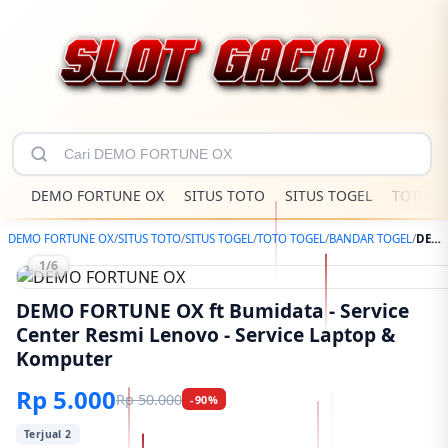
DEMO FORTUNE OX
SITUS TOTO
SITUS TOGEL
TOTO T
DEMO FORTUNE OX
/
SITUS TOTO
/
SITUS TOGEL
/
TOTO TOGEL
/
BANDAR TOGEL
/
DEMO FORTUNE OX ft Bumidata - Service Center Resmi Lenovo - Service Laptop & Komputer
1/6
DEMO FORTUNE OX ft Bumidata - Service
Center Resmi Lenovo - Service Laptop &
Komputer
Rp 5.000
Rp 50.000
-90%
Terjual 2