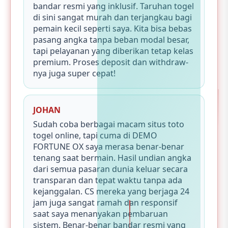
bandar resmi yang inklusif. Taruhan togel
di sini sangat murah dan terjangkau bagi
pemain kecil seperti saya. Kita bisa bebas
pasang angka tanpa beban modal besar,
tapi pelayanan yang diberikan tetap kelas
premium. Proses deposit dan withdraw-
nya juga super cepat!
JOHAN
Sudah coba berbagai macam situs toto
togel online, tapi cuma di DEMO
FORTUNE OX saya merasa benar-benar
tenang saat bermain. Hasil undian angka
dari semua pasaran dunia keluar secara
transparan dan tepat waktu tanpa ada
kejanggalan. CS mereka yang berjaga 24
jam juga sangat ramah dan responsif
saat saya menanyakan pembaruan
sistem. Benar-benar bandar resmi yang