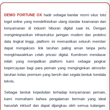
DEMO FORTUNE OX
hadir sebagai bandar resmi situs toto
togel online yang mendefinisikan ulang standar keamanan dan
kenyamanan di industri hiburan digital saat ini. Dengan
mengintegrasikan infrastruktur jaringan modern dan proteksi
data tingkat tinggi, platform ini memastikan seluruh member
dapat mengakses link taruhan paling aman tanpa perlu
mengkhawatirkan celah privasi digital. Komitmen mendasar
inilah yang menjadikan platform kami sebagai jangkar
kepercayaan bagi para pemain yang menginginkan atmosfer
taruhan kelas premium yang bersih dari segala bentuk kendala
teknis.
Sebagai bentuk kepedulian terhadap kenyamanan pemain,
kami memahami bahwa pengalaman bermain yang ideal
haruslah inklusif dan dapat dijangkau oleh semua kalangan.