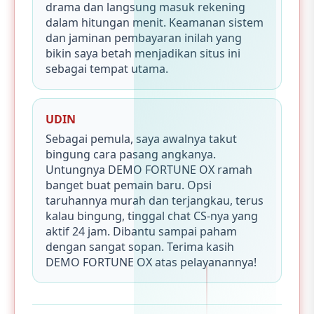
drama dan langsung masuk rekening
dalam hitungan menit. Keamanan sistem
dan jaminan pembayaran inilah yang
bikin saya betah menjadikan situs ini
sebagai tempat utama.
UDIN
Sebagai pemula, saya awalnya takut
bingung cara pasang angkanya.
Untungnya DEMO FORTUNE OX ramah
banget buat pemain baru. Opsi
taruhannya murah dan terjangkau, terus
kalau bingung, tinggal chat CS-nya yang
aktif 24 jam. Dibantu sampai paham
dengan sangat sopan. Terima kasih
DEMO FORTUNE OX atas pelayanannya!