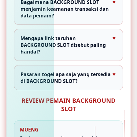
Bagaimana BACKGROUND SLOT
▼
menyediakan nominal taruhan togel
menjamin keamanan transaksi dan
termurah dan sangat terjangkau, sehingga
data pemain?
semua pemain dapat menikmati permainan
dan menyusun strategi tanpa kendala modal
Keamanan Anda adalah prioritas mutlak
besar.
kami. BACKGROUND SLOT didukung oleh
Mengapa link taruhan
▼
infrastruktur jaringan modern dan enkripsi
BACKGROUND SLOT disebut paling
data tingkat tinggi. Kami memastikan setiap
handal?
link taruhan yang Anda akses 100% aman,
privat, dan bebas dari gangguan pihak
Karena sistem kami dikelola oleh tim teknis
ketiga.
profesional yang memastikan server selalu
Pasaran togel apa saja yang tersedia
▼
aktif 24/7 tanpa down-time. Selain itu, kami
di BACKGROUND SLOT?
selalu menyediakan link alternatif resmi yang
diperbarui secara berkala agar Anda bisa
BACKGROUND SLOT menyediakan variasi
mengakses akun kapan saja dengan mulus.
pasaran toto resmi dan terlengkap yang
REVIEW PEMAIN BACKGROUND
diakui secara internasional. Pemain dapat
SLOT
menikmati taruhan pada pasaran populer
dunia dengan jadwal result yang akurat,
transparan, dan diperbarui secara real-time.
MUENG