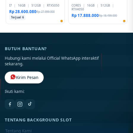
I7
|
16GB
|
512GB
|
RTX5050
CORE5
|
16GB
|
512GB
|
RTX4050
Rp 28.600.080
Rp 27.999.000
Rp 17.888.000
Rp 18.499.000
Terjual 6
BUTUH BANTUAN?
Hubungi kami melalui Official WhatsApp interaktif
sekarang.
Kirim Pesan
Ikuti kami:
TENTANG BACKGROUND SLOT
Tentang Kami