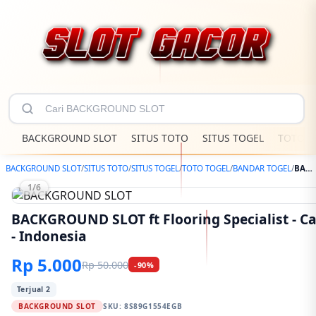
BACKGROUND SLOT
SITUS TOTO
SITUS TOGEL
TOTO T
BACKGROUND SLOT
/
SITUS TOTO
/
SITUS TOGEL
/
TOTO TOGEL
/
BANDAR TOGEL
/
BACKGROUND SLOT ft Flooring Specialist - Catur Manunggal Pratama - Indonesia
1/6
BACKGROUND SLOT ft Flooring Specialist - 
- Indonesia
Rp 5.000
Rp 50.000
-90%
Terjual 2
BACKGROUND SLOT
SKU:
8S89G1554EGB