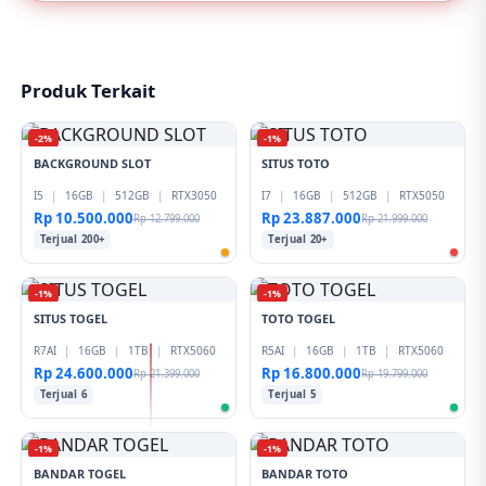
Produk Terkait
-2%
-1%
BACKGROUND SLOT
SITUS TOTO
I5
|
16GB
|
512GB
|
RTX3050
I7
|
16GB
|
512GB
|
RTX5050
Rp 10.500.000
Rp 23.887.000
Rp 12.799.000
Rp 21.999.000
Terjual 200+
Terjual 20+
-1%
-1%
SITUS TOGEL
TOTO TOGEL
R7AI
|
16GB
|
1TB
|
RTX5060
R5AI
|
16GB
|
1TB
|
RTX5060
Rp 24.600.000
Rp 16.800.000
Rp 21.399.000
Rp 19.799.000
Terjual 6
Terjual 5
-1%
-1%
BANDAR TOGEL
BANDAR TOTO