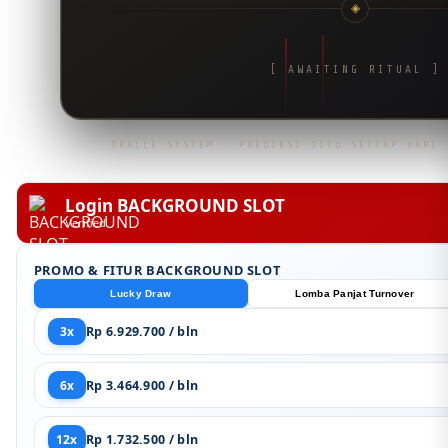
◈
[ AWAITING RITUAL ]
ORACLE SYSTEM · PREDIKSI JITU SETIAP HARI 
Login BACKGROUND SLOT
Verified
PROMO & FITUR BACKGROUND SLOT
Lucky Draw
Lomba Panjat Turnover
3x
Rp 6.929.700 / bln
6x
Rp 3.464.900 / bln
12x
Rp 1.732.500 / bln