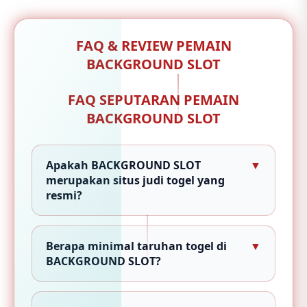
FAQ & REVIEW PEMAIN
BACKGROUND SLOT
FAQ SEPUTARAN PEMAIN
BACKGROUND SLOT
Apakah BACKGROUND SLOT
▼
merupakan situs judi togel yang
resmi?
Ya, betul. BACKGROUND SLOT beroperasi
penuh sebagai bandar resmi situs toto togel
Berapa minimal taruhan togel di
▼
online. Kami memiliki lisensi resmi dan
BACKGROUND SLOT?
reputasi global untuk menyelenggarakan
taruhan togel yang transparan, jujur, dan adil
Kami berkomitmen memberikan layanan
bagi seluruh member.
yang inklusif. BACKGROUND SLOT