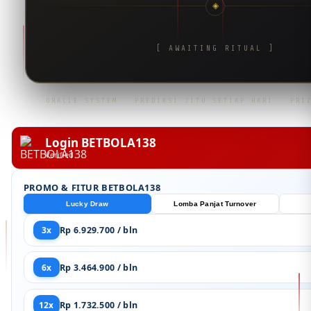
◈
[ AWAITING RITUAL ]
ORACLE SYSTEM · PREDIKSI JITU SETIAP HARI · PRI
Login BETBOLA138
Verified
PROMO & FITUR BETBOLA138
Lucky Draw
Lomba Panjat Turnover
3x
Rp 6.929.700 / bln
6x
Rp 3.464.900 / bln
12x
Rp 1.732.500 / bln