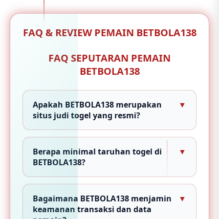
FAQ & REVIEW PEMAIN BETBOLA138
FAQ SEPUTARAN PEMAIN
BETBOLA138
Apakah BETBOLA138 merupakan
▼
situs judi togel yang resmi?
Ya, betul. BETBOLA138 beroperasi penuh
sebagai bandar resmi situs toto togel online.
Berapa minimal taruhan togel di
▼
Kami memiliki lisensi resmi dan reputasi
BETBOLA138?
global untuk menyelenggarakan taruhan
togel yang transparan, jujur, dan adil bagi
Kami berkomitmen memberikan layanan
seluruh member.
yang inklusif. BETBOLA138 menyediakan
Bagaimana BETBOLA138 menjamin
▼
nominal taruhan togel termurah dan sangat
keamanan transaksi dan data
terjangkau, sehingga semua pemain dapat