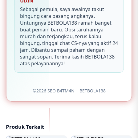
UDIN
Sebagai pemula, saya awalnya takut
bingung cara pasang angkanya.
Untungnya BETBOLA138 ramah banget
buat pemain baru. Opsi taruhannya
murah dan terjangkau, terus kalau
bingung, tinggal chat CS-nya yang aktif 24
jam. Dibantu sampai paham dengan
sangat sopan. Terima kasih BETBOLA138
atas pelayanannya!
©2026 SEO B4TM4N | BETBOLA138
Produk Terkait