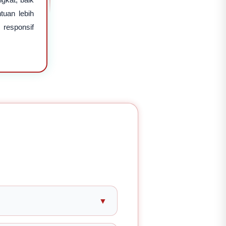
uan lebih
 responsif
▼
i resmi dan reputasi global