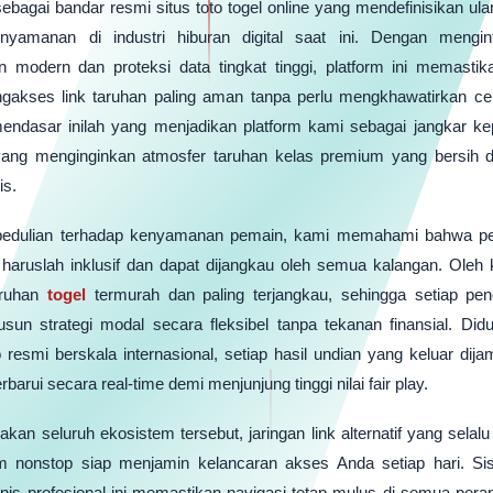
ebagai bandar resmi situs toto togel online yang mendefinisikan ula
amanan di industri hiburan digital saat ini. Dengan mengint
gan modern dan proteksi data tingkat tinggi, platform ini memastik
kses link taruhan paling aman tanpa perlu mengkhawatirkan cel
mendasar inilah yang menjadikan platform kami sebagai jangkar k
ang menginginkan atmosfer taruhan kelas premium yang bersih d
is.
pedulian terhadap kenyamanan pemain, kami memahami bahwa p
haruslah inklusif dan dapat dijangkau oleh semua kalangan. Oleh k
taruhan
togel
termurah dan paling terjangkau, sehingga setiap pen
un strategi modal secara fleksibel tanpa tekanan finansial. Did
o resmi berskala internasional, setiap hasil undian yang keluar dija
rbarui secara real-time demi menjunjung tinggi nilai fair play.
n seluruh ekosistem tersebut, jaringan link alternatif yang selalu
am nonstop siap menjamin kelancaran akses Anda setiap hari. S
eknis profesional ini memastikan navigasi tetap mulus di semua pera