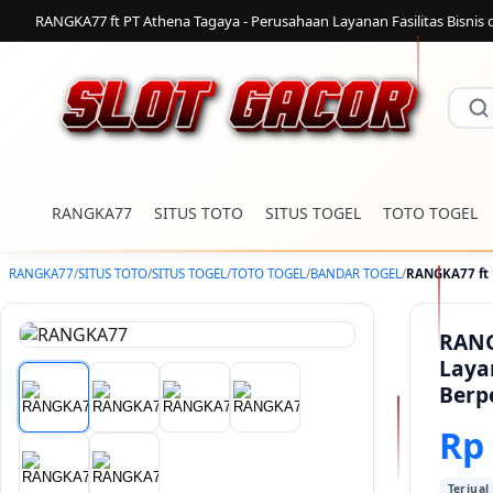
RANGKA77 ft PT Athena Tagaya - Perusahaan Layanan Fasilitas Bisni
RANGKA77
SITUS TOTO
SITUS TOGEL
TOTO TOGEL
RANGKA77
/
SITUS TOTO
/
SITUS TOGEL
/
TOTO TOGEL
/
BANDAR TOGEL
/
RANGKA77 ft 
RANG
Laya
Berp
Rp 
Terjual