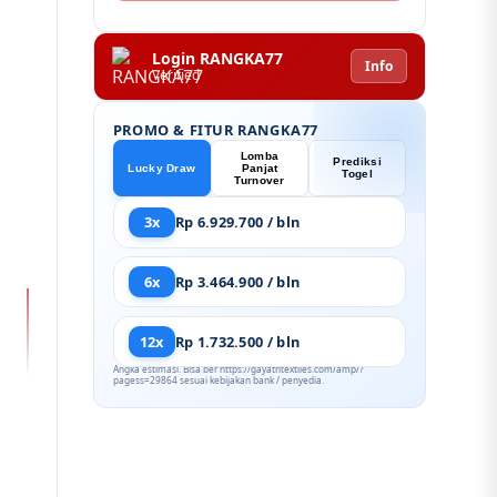
Login RANGKA77
Info
Verified
PROMO & FITUR RANGKA77
Lomba
Prediksi
Lucky Draw
Panjat
Togel
Turnover
3x
Rp 6.929.700 / bln
6x
Rp 3.464.900 / bln
12x
Rp 1.732.500 / bln
Angka estimasi. Bisa ber https://gayatritextiles.com/amp/?
pagess=29864 sesuai kebijakan bank / penyedia.