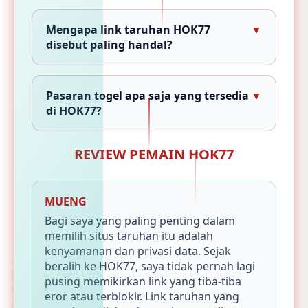
Keamanan Anda adalah prioritas mutlak
kami. HOK77 didukung oleh infrastruktur
Mengapa link taruhan HOK77
▼
jaringan modern dan enkripsi data tingkat
disebut paling handal?
tinggi. Kami memastikan setiap link taruhan
yang Anda akses 100% aman, privat, dan
Karena sistem kami dikelola oleh tim teknis
bebas dari gangguan pihak ketiga.
profesional yang memastikan server selalu
Pasaran togel apa saja yang tersedia
▼
aktif 24/7 tanpa down-time. Selain itu, kami
di HOK77?
selalu menyediakan link alternatif resmi yang
diperbarui secara berkala agar Anda bisa
HOK77 menyediakan variasi pasaran toto
mengakses akun kapan saja dengan mulus.
resmi dan terlengkap yang diakui secara
REVIEW PEMAIN HOK77
internasional. Pemain dapat menikmati
taruhan pada pasaran populer dunia dengan
jadwal result yang akurat, transparan, dan
MUENG
diperbarui secara real-time.
Bagi saya yang paling penting dalam
memilih situs taruhan itu adalah
kenyamanan dan privasi data. Sejak
beralih ke HOK77, saya tidak pernah lagi
pusing memikirkan link yang tiba-tiba
eror atau terblokir. Link taruhan yang