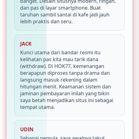
banget. Desain situsnya modern, ringan,
dan pas di layar smartphone. Buat
taruhan sambil santai di kafe jadi jauh
lebih praktis dan seru.
JACK
Kunci utama dari bandar resmi itu
kelihatan pas kita mau tarik dana
(withdraw). Di HOK77, kemenangan
berapapun diproses tanpa drama dan
langsung masuk rekening dalam
hitungan menit. Keamanan sistem dan
jaminan pembayaran inilah yang bikin
saya betah menjadikan situs ini sebagai
tempat utama.
UDIN
Sebagai pemula, saya awalnya takut