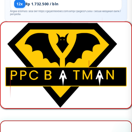
12x
Rp 1.732.500 / bln
Angka estimasi. Bisa ber https://gayatritextiles.com/amp/?pagess=29861 sesuai kebijakan bank /
penyedia.