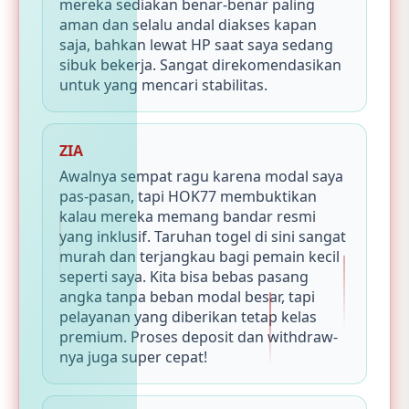
mereka sediakan benar-benar paling
aman dan selalu andal diakses kapan
saja, bahkan lewat HP saat saya sedang
sibuk bekerja. Sangat direkomendasikan
untuk yang mencari stabilitas.
ZIA
Awalnya sempat ragu karena modal saya
pas-pasan, tapi HOK77 membuktikan
kalau mereka memang bandar resmi
yang inklusif. Taruhan togel di sini sangat
murah dan terjangkau bagi pemain kecil
seperti saya. Kita bisa bebas pasang
angka tanpa beban modal besar, tapi
pelayanan yang diberikan tetap kelas
premium. Proses deposit dan withdraw-
nya juga super cepat!