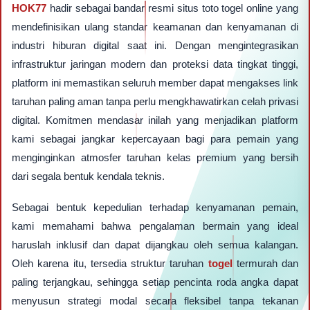
HOK77
hadir sebagai bandar resmi situs toto togel online yang
mendefinisikan ulang standar keamanan dan kenyamanan di
industri hiburan digital saat ini. Dengan mengintegrasikan
infrastruktur jaringan modern dan proteksi data tingkat tinggi,
platform ini memastikan seluruh member dapat mengakses link
taruhan paling aman tanpa perlu mengkhawatirkan celah privasi
digital. Komitmen mendasar inilah yang menjadikan platform
kami sebagai jangkar kepercayaan bagi para pemain yang
menginginkan atmosfer taruhan kelas premium yang bersih
dari segala bentuk kendala teknis.
Sebagai bentuk kepedulian terhadap kenyamanan pemain,
kami memahami bahwa pengalaman bermain yang ideal
haruslah inklusif dan dapat dijangkau oleh semua kalangan.
Oleh karena itu, tersedia struktur taruhan
togel
termurah dan
paling terjangkau, sehingga setiap pencinta roda angka dapat
menyusun strategi modal secara fleksibel tanpa tekanan