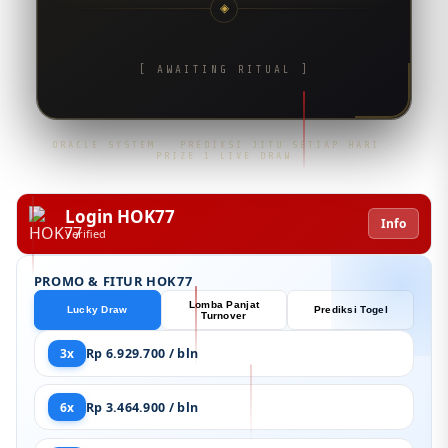
◈
[ AWAITING RITUAL ]
ORACLE SYSTEM · PREDIKSI JITU SETIAP HARI ·
PRIZE 1 LIVE DRAW
Login HOK77
Info
Verified
PROMO & FITUR HOK77
Lomba Panjat
Lucky Draw
Prediksi Togel
Turnover
3x
Rp 6.929.700 / bln
6x
Rp 3.464.900 / bln