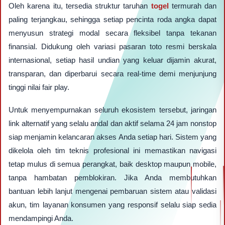
Oleh karena itu, tersedia struktur taruhan
togel
termurah dan
paling terjangkau, sehingga setiap pencinta roda angka dapat
menyusun strategi modal secara fleksibel tanpa tekanan
finansial. Didukung oleh variasi pasaran toto resmi berskala
internasional, setiap hasil undian yang keluar dijamin akurat,
transparan, dan diperbarui secara real-time demi menjunjung
tinggi nilai fair play.
Untuk menyempurnakan seluruh ekosistem tersebut, jaringan
link alternatif yang selalu andal dan aktif selama 24 jam nonstop
siap menjamin kelancaran akses Anda setiap hari. Sistem yang
dikelola oleh tim teknis profesional ini memastikan navigasi
tetap mulus di semua perangkat, baik desktop maupun mobile,
tanpa hambatan pemblokiran. Jika Anda membutuhkan
bantuan lebih lanjut mengenai pembaruan sistem atau validasi
akun, tim layanan konsumen yang responsif selalu siap sedia
mendampingi Anda.