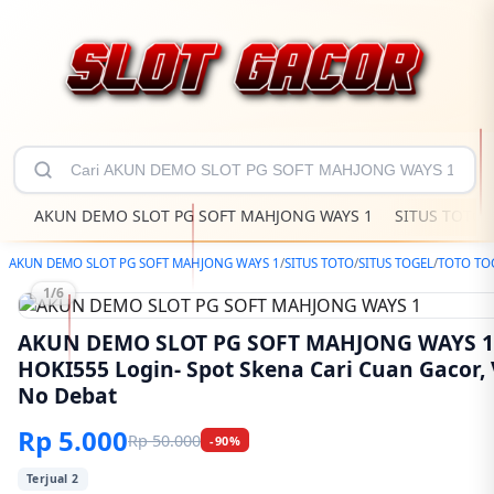
AKUN DEMO SLOT PG SOFT MAHJONG WAYS 1
SITUS TOTO
AKUN DEMO SLOT PG SOFT MAHJONG WAYS 1
/
SITUS TOTO
/
SITUS TOGEL
/
TOTO TO
1/6
AKUN DEMO SLOT PG SOFT MAHJONG WAYS 1 
HOKI555 Login- Spot Skena Cari Cuan Gacor, 
No Debat
Rp 5.000
Rp 50.000
-90%
Terjual 2