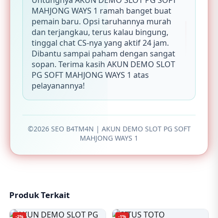
Untungnya AKUN DEMO SLOT PG SOFT
MAHJONG WAYS 1 ramah banget buat
pemain baru. Opsi taruhannya murah
dan terjangkau, terus kalau bingung,
tinggal chat CS-nya yang aktif 24 jam.
Dibantu sampai paham dengan sangat
sopan. Terima kasih AKUN DEMO SLOT
PG SOFT MAHJONG WAYS 1 atas
pelayanannya!
©2026 SEO B4TM4N | AKUN DEMO SLOT PG SOFT
MAHJONG WAYS 1
Produk Terkait
-2%
-1%