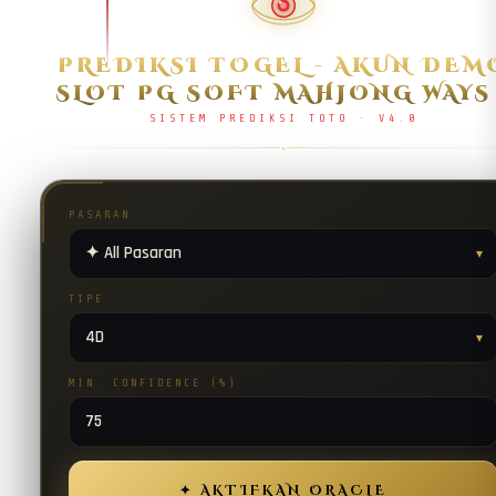
PREDIKSI TOGEL - AKUN DEM
SLOT PG SOFT MAHJONG WAYS 
SISTEM PREDIKSI TOTO · V4.0
✦
PASARAN
TIPE
MIN. CONFIDENCE (%)
✦ AKTIFKAN ORACLE