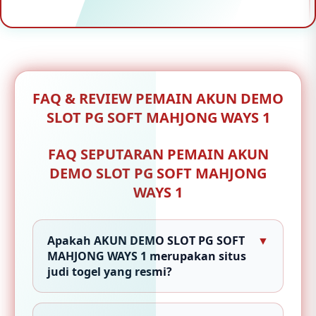
FAQ & REVIEW PEMAIN AKUN DEMO
SLOT PG SOFT MAHJONG WAYS 1
FAQ SEPUTARAN PEMAIN AKUN
DEMO SLOT PG SOFT MAHJONG
WAYS 1
Apakah AKUN DEMO SLOT PG SOFT
▼
MAHJONG WAYS 1 merupakan situs
judi togel yang resmi?
Ya, betul. AKUN DEMO SLOT PG SOFT
MAHJONG WAYS 1 beroperasi penuh sebagai