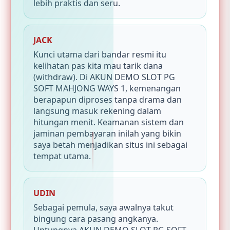
lebih praktis dan seru.
JACK
Kunci utama dari bandar resmi itu
kelihatan pas kita mau tarik dana
(withdraw). Di AKUN DEMO SLOT PG
SOFT MAHJONG WAYS 1, kemenangan
berapapun diproses tanpa drama dan
langsung masuk rekening dalam
hitungan menit. Keamanan sistem dan
jaminan pembayaran inilah yang bikin
saya betah menjadikan situs ini sebagai
tempat utama.
UDIN
Sebagai pemula, saya awalnya takut
bingung cara pasang angkanya.