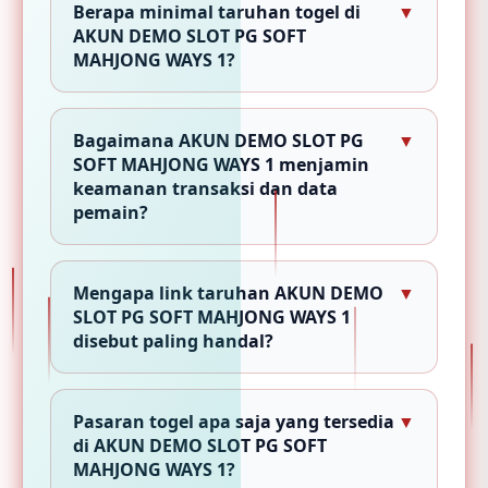
Berapa minimal taruhan togel di
▼
bandar resmi situs toto togel online. Kami
AKUN DEMO SLOT PG SOFT
memiliki lisensi resmi dan reputasi global
MAHJONG WAYS 1?
untuk menyelenggarakan taruhan togel yang
transparan, jujur, dan adil bagi seluruh
Kami berkomitmen memberikan layanan
member.
yang inklusif. AKUN DEMO SLOT PG SOFT
Bagaimana AKUN DEMO SLOT PG
▼
MAHJONG WAYS 1 menyediakan nominal
SOFT MAHJONG WAYS 1 menjamin
taruhan togel termurah dan sangat
keamanan transaksi dan data
terjangkau, sehingga semua pemain dapat
menikmati permainan dan menyusun
pemain?
strategi tanpa kendala modal besar.
Keamanan Anda adalah prioritas mutlak
kami. AKUN DEMO SLOT PG SOFT MAHJONG
Mengapa link taruhan AKUN DEMO
▼
WAYS 1 didukung oleh infrastruktur jaringan
SLOT PG SOFT MAHJONG WAYS 1
modern dan enkripsi data tingkat tinggi.
disebut paling handal?
Kami memastikan setiap link taruhan yang
Anda akses 100% aman, privat, dan bebas
Karena sistem kami dikelola oleh tim teknis
dari gangguan pihak ketiga.
profesional yang memastikan server selalu
Pasaran togel apa saja yang tersedia
▼
aktif 24/7 tanpa down-time. Selain itu, kami
di AKUN DEMO SLOT PG SOFT
selalu menyediakan link alternatif resmi yang
MAHJONG WAYS 1?
diperbarui secara berkala agar Anda bisa