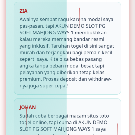
ZIA
Awalnya sempat ragu karena modal saya
pas-pasan, tapi AKUN DEMO SLOT PG
SOFT MAHJONG WAYS 1 membuktikan
kalau mereka memang bandar resmi
yang inklusif. Taruhan togel di sini sangat
murah dan terjangkau bagi pemain kecil
seperti saya. Kita bisa bebas pasang
angka tanpa beban modal besar, tapi
pelayanan yang diberikan tetap kelas
premium. Proses deposit dan withdraw-
nya juga super cepat!
JOHAN
Sudah coba berbagai macam situs toto
togel online, tapi cuma di AKUN DEMO
SLOT PG SOFT MAHJONG WAYS 1 saya