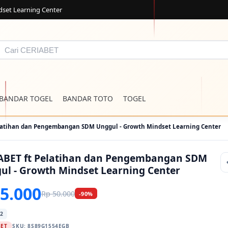
set Learning Center
BANDAR TOGEL
BANDAR TOTO
TOGEL
elatihan dan Pengembangan SDM Unggul - Growth Mindset Learning Center
ABET ft Pelatihan dan Pengembangan SDM
ul - Growth Mindset Learning Center
5.000
Rp 50.000
-90%
 2
BET
SKU:
8S89G1554EGB