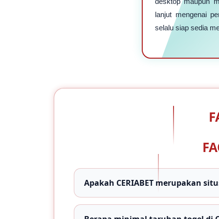
desktop maupun mo
lanjut mengenai p
selalu siap sedia m
F
FA
Apakah CERIABET merupakan situs 
Ya, betul. CERIABET beroperasi penuh se
untuk menyelenggarakan taruhan togel y