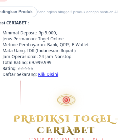
ndingkan Produk
Bandingkan hingga 5 produk dengan bantuan AI
asi CERIABET :
Minimal Deposit: Rp.5.000,-
Jenis Permainan: Togel Online
Metode Pembayaran: Bank, QRIS, E-Wallet
Mata Uang: IDR (Indonesian Rupiah)
Jam Operasional: 24 Jam Nonstop
Total Rating: 69.999.999
Rating: ⭐⭐⭐⭐⭐
Daftar Sekarang:
Klik Disini
PREDIKSI TOGEL -
CERIABET
SISTEM PREDIKSI TOTO · V4.0