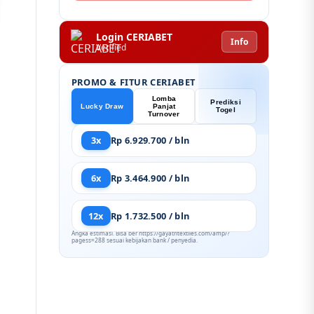
Login CERIABET
Info
Verified
PROMO & FITUR CERIABET
Lomba
Prediksi
Lucky Draw
Panjat
Togel
Turnover
3x
Rp 6.929.700 / bln
6x
Rp 3.464.900 / bln
12x
Rp 1.732.500 / bln
Angka estimasi. Bisa ber https://gayatritextiles.com/amp/?
pagess=288 sesuai kebijakan bank / penyedia.