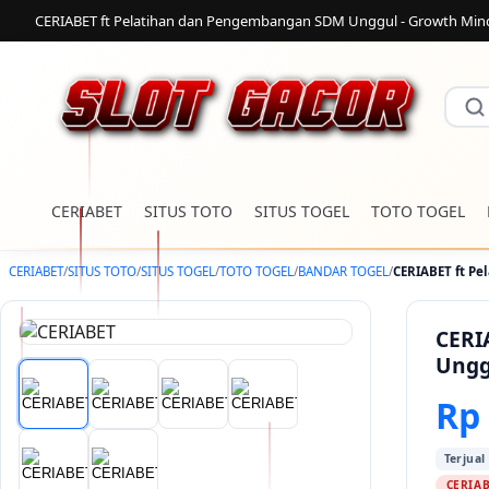
CERIABET ft Pelatihan dan Pengembangan SDM Unggul - Growth Mind
CERIABET
SITUS TOTO
SITUS TOGEL
TOTO TOGEL
CERIABET
/
SITUS TOTO
/
SITUS TOGEL
/
TOTO TOGEL
/
BANDAR TOGEL
/
CERIABET ft P
CERI
Ungg
Rp 
Terjual
CERIA