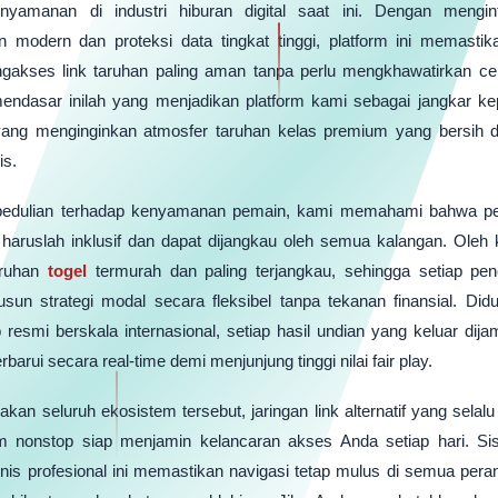
amanan di industri hiburan digital saat ini. Dengan mengint
gan modern dan proteksi data tingkat tinggi, platform ini memastik
kses link taruhan paling aman tanpa perlu mengkhawatirkan cel
mendasar inilah yang menjadikan platform kami sebagai jangkar k
ang menginginkan atmosfer taruhan kelas premium yang bersih d
is.
pedulian terhadap kenyamanan pemain, kami memahami bahwa p
haruslah inklusif dan dapat dijangkau oleh semua kalangan. Oleh k
taruhan
togel
termurah dan paling terjangkau, sehingga setiap pen
un strategi modal secara fleksibel tanpa tekanan finansial. Did
o resmi berskala internasional, setiap hasil undian yang keluar dija
rbarui secara real-time demi menjunjung tinggi nilai fair play.
n seluruh ekosistem tersebut, jaringan link alternatif yang selalu
am nonstop siap menjamin kelancaran akses Anda setiap hari. S
eknis profesional ini memastikan navigasi tetap mulus di semua pera