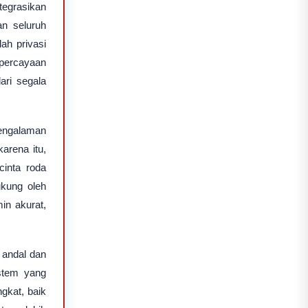
egrasikan
an seluruh
ah privasi
epercayaan
ari segala
engalaman
arena itu,
cinta roda
ukung oleh
min akurat,
 andal dan
istem yang
ngkat, baik