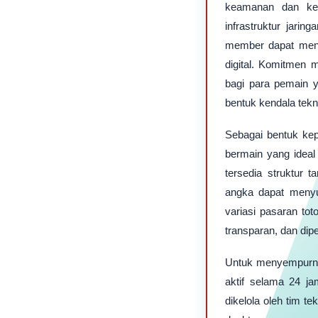
keamanan dan keny
infrastruktur jarin
member dapat menga
digital. Komitmen 
bagi para pemain y
bentuk kendala tekn
Sebagai bentuk ke
bermain yang ideal 
tersedia struktur 
angka dapat menyus
variasi pasaran tot
transparan, dan dipe
Untuk menyempurnaka
aktif selama 24 j
dikelola oleh tim t