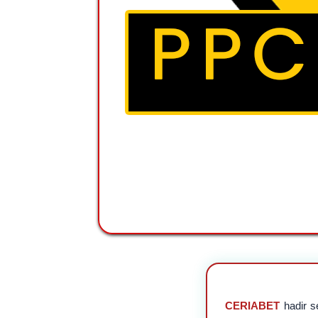
CERIABET
hadir s