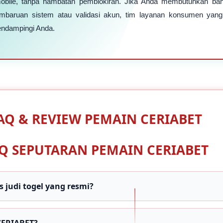
bile, tanpa hambatan pemblokiran. Jika Anda membutuhkan bant
embaruan sistem atau validasi akun, tim layanan konsumen yang
endampingi Anda.
AQ & REVIEW PEMAIN CERIABET
Q SEPUTARAN PEMAIN CERIABET
judi togel yang resmi?
bagai bandar resmi situs toto togel online. Kami memiliki lisensi
ang transparan, jujur, dan adil bagi seluruh member.