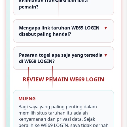
keamanan transaksi dan data
terjangkau, sehingga semua pemain dapat
pemain?
menikmati permainan dan menyusun
strategi tanpa kendala modal besar.
Keamanan Anda adalah prioritas mutlak
kami. WE69 LOGIN didukung oleh
Mengapa link taruhan WE69 LOGIN
▼
infrastruktur jaringan modern dan enkripsi
disebut paling handal?
data tingkat tinggi. Kami memastikan setiap
link taruhan yang Anda akses 100% aman,
Karena sistem kami dikelola oleh tim teknis
privat, dan bebas dari gangguan pihak
profesional yang memastikan server selalu
ketiga.
Pasaran togel apa saja yang tersedia
▼
aktif 24/7 tanpa down-time. Selain itu, kami
di WE69 LOGIN?
selalu menyediakan link alternatif resmi yang
diperbarui secara berkala agar Anda bisa
WE69 LOGIN menyediakan variasi pasaran
mengakses akun kapan saja dengan mulus.
toto resmi dan terlengkap yang diakui secara
REVIEW PEMAIN WE69 LOGIN
internasional. Pemain dapat menikmati
taruhan pada pasaran populer dunia dengan
jadwal result yang akurat, transparan, dan
MUENG
diperbarui secara real-time.
Bagi saya yang paling penting dalam
memilih situs taruhan itu adalah
kenyamanan dan privasi data. Sejak
beralih ke WE69 LOGIN, saya tidak pernah