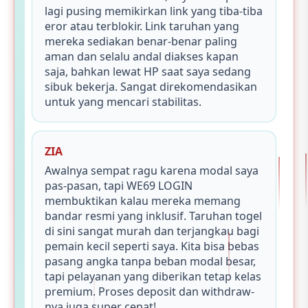
lagi pusing memikirkan link yang tiba-tiba
eror atau terblokir. Link taruhan yang
mereka sediakan benar-benar paling
aman dan selalu andal diakses kapan
saja, bahkan lewat HP saat saya sedang
sibuk bekerja. Sangat direkomendasikan
untuk yang mencari stabilitas.
ZIA
Awalnya sempat ragu karena modal saya
pas-pasan, tapi WE69 LOGIN
membuktikan kalau mereka memang
bandar resmi yang inklusif. Taruhan togel
di sini sangat murah dan terjangkau bagi
pemain kecil seperti saya. Kita bisa bebas
pasang angka tanpa beban modal besar,
tapi pelayanan yang diberikan tetap kelas
premium. Proses deposit dan withdraw-
nya juga super cepat!