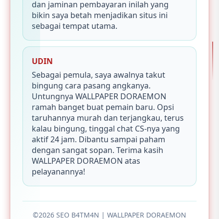
dan jaminan pembayaran inilah yang
bikin saya betah menjadikan situs ini
sebagai tempat utama.
UDIN
Sebagai pemula, saya awalnya takut
bingung cara pasang angkanya.
Untungnya WALLPAPER DORAEMON
ramah banget buat pemain baru. Opsi
taruhannya murah dan terjangkau, terus
kalau bingung, tinggal chat CS-nya yang
aktif 24 jam. Dibantu sampai paham
dengan sangat sopan. Terima kasih
WALLPAPER DORAEMON atas
pelayanannya!
©2026 SEO B4TM4N | WALLPAPER DORAEMON