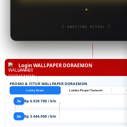
◈
[ AWAITING RITUAL ]
ORACLE SYSTEM · PREDIKSI JITU SETIAP HARI · PRIZ
Login WALLPAPER DORAEMON
Verified
PROMO & FITUR WALLPAPER DORAEMON
Lucky Draw
Lomba Panjat Turnover
3x
Rp 6.929.700 / bln
6x
Rp 3.464.900 / bln