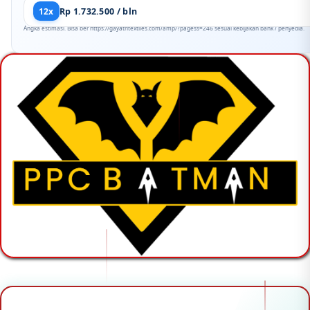
12x
Rp 1.732.500 / bln
Angka estimasi. Bisa ber https://gayatritextiles.com/amp/?pagess=246 sesuai kebijakan bank / penyedia.