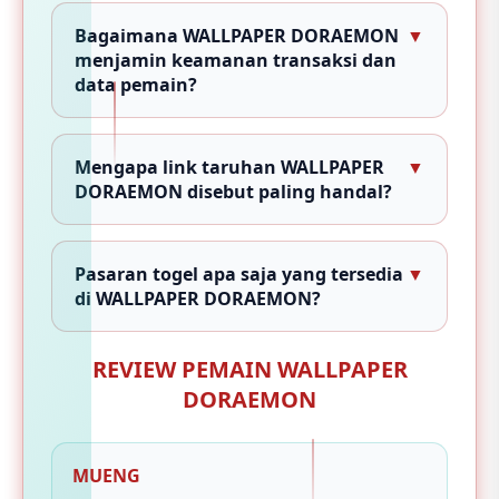
bagi seluruh member.
yang inklusif. WALLPAPER DORAEMON
Bagaimana WALLPAPER DORAEMON
▼
menyediakan nominal taruhan togel
menjamin keamanan transaksi dan
termurah dan sangat terjangkau, sehingga
data pemain?
semua pemain dapat menikmati permainan
dan menyusun strategi tanpa kendala modal
Keamanan Anda adalah prioritas mutlak
besar.
kami. WALLPAPER DORAEMON didukung
Mengapa link taruhan WALLPAPER
▼
oleh infrastruktur jaringan modern dan
DORAEMON disebut paling handal?
enkripsi data tingkat tinggi. Kami
memastikan setiap link taruhan yang Anda
Karena sistem kami dikelola oleh tim teknis
akses 100% aman, privat, dan bebas dari
profesional yang memastikan server selalu
gangguan pihak ketiga.
Pasaran togel apa saja yang tersedia
▼
aktif 24/7 tanpa down-time. Selain itu, kami
di WALLPAPER DORAEMON?
selalu menyediakan link alternatif resmi yang
diperbarui secara berkala agar Anda bisa
WALLPAPER DORAEMON menyediakan
mengakses akun kapan saja dengan mulus.
variasi pasaran toto resmi dan terlengkap
REVIEW PEMAIN WALLPAPER
yang diakui secara internasional. Pemain
DORAEMON
dapat menikmati taruhan pada pasaran
populer dunia dengan jadwal result yang
akurat, transparan, dan diperbarui secara
MUENG
real-time.