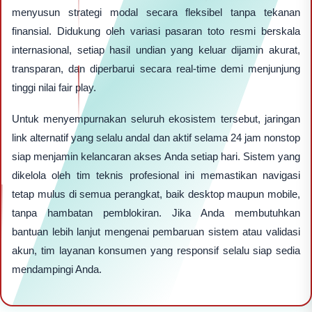
menyusun strategi modal secara fleksibel tanpa tekanan
finansial. Didukung oleh variasi pasaran toto resmi berskala
internasional, setiap hasil undian yang keluar dijamin akurat,
transparan, dan diperbarui secara real-time demi menjunjung
tinggi nilai fair play.
Untuk menyempurnakan seluruh ekosistem tersebut, jaringan
link alternatif yang selalu andal dan aktif selama 24 jam nonstop
siap menjamin kelancaran akses Anda setiap hari. Sistem yang
dikelola oleh tim teknis profesional ini memastikan navigasi
tetap mulus di semua perangkat, baik desktop maupun mobile,
tanpa hambatan pemblokiran. Jika Anda membutuhkan
bantuan lebih lanjut mengenai pembaruan sistem atau validasi
akun, tim layanan konsumen yang responsif selalu siap sedia
mendampingi Anda.