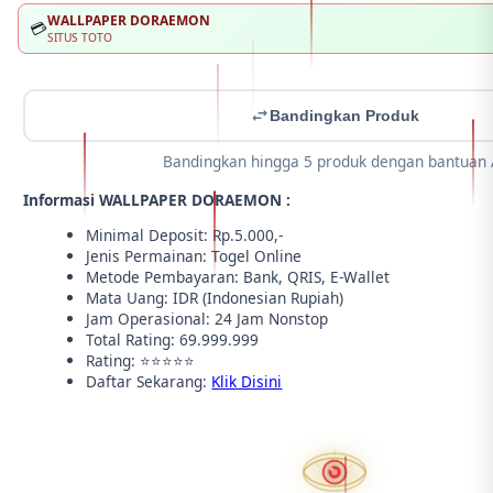
WALLPAPER DORAEMON
💳
SITUS TOTO
Bandingkan Produk
Bandingkan hingga 5 produk dengan bantuan 
Informasi WALLPAPER DORAEMON :
Minimal Deposit: Rp.5.000,-
Jenis Permainan: Togel Online
Metode Pembayaran: Bank, QRIS, E-Wallet
Mata Uang: IDR (Indonesian Rupiah)
Jam Operasional: 24 Jam Nonstop
Total Rating: 69.999.999
Rating: ⭐⭐⭐⭐⭐
Daftar Sekarang:
Klik Disini