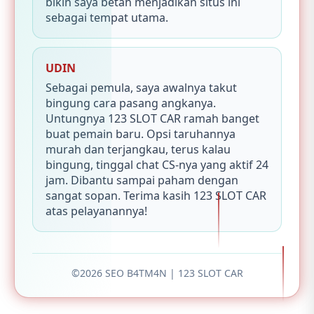
bikin saya betah menjadikan situs ini
sebagai tempat utama.
UDIN
Sebagai pemula, saya awalnya takut
bingung cara pasang angkanya.
Untungnya 123 SLOT CAR ramah banget
buat pemain baru. Opsi taruhannya
murah dan terjangkau, terus kalau
bingung, tinggal chat CS-nya yang aktif 24
jam. Dibantu sampai paham dengan
sangat sopan. Terima kasih 123 SLOT CAR
atas pelayanannya!
©2026 SEO B4TM4N | 123 SLOT CAR