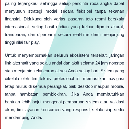
paling terjangkau, sehingga setiap pencinta roda angka dapat
menyusun strategi modal secara fleksibel tanpa tekanan
finansial. Didukung oleh variasi pasaran toto resmi berskala
internasional, setiap hasil undian yang keluar dijamin akurat,
transparan, dan diperbarui secara real-time demi menjunjung
tinggi nilai fair play.
Untuk menyempurnakan seluruh ekosistem tersebut, jaringan
link alternatif yang selalu andal dan aktif selama 24 jam nonstop
siap menjamin kelancaran akses Anda setiap hari. Sistem yang
dikelola oleh tim teknis profesional ini memastikan navigasi
tetap mulus di semua perangkat, baik desktop maupun mobile,
tanpa hambatan pemblokiran. Jika Anda membutuhkan
bantuan lebih lanjut mengenai pembaruan sistem atau validasi
akun, tim layanan konsumen yang responsif selalu siap sedia
mendampingi Anda.