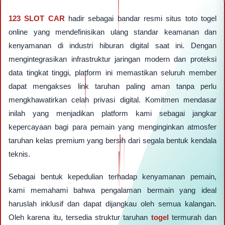
123 SLOT CAR
hadir sebagai bandar resmi situs toto togel
online yang mendefinisikan ulang standar keamanan dan
kenyamanan di industri hiburan digital saat ini. Dengan
mengintegrasikan infrastruktur jaringan modern dan proteksi
data tingkat tinggi, platform ini memastikan seluruh member
dapat mengakses link taruhan paling aman tanpa perlu
mengkhawatirkan celah privasi digital. Komitmen mendasar
inilah yang menjadikan platform kami sebagai jangkar
kepercayaan bagi para pemain yang menginginkan atmosfer
taruhan kelas premium yang bersih dari segala bentuk kendala
teknis.
Sebagai bentuk kepedulian terhadap kenyamanan pemain,
kami memahami bahwa pengalaman bermain yang ideal
haruslah inklusif dan dapat dijangkau oleh semua kalangan.
Oleh karena itu, tersedia struktur taruhan
togel
termurah dan