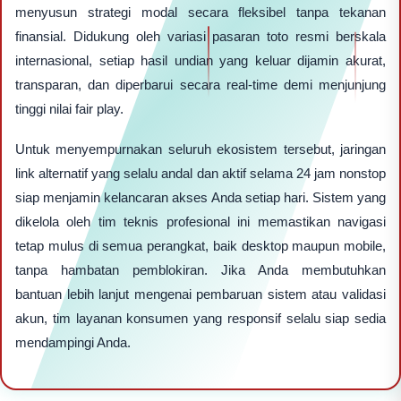
menyusun strategi modal secara fleksibel tanpa tekanan
finansial. Didukung oleh variasi pasaran toto resmi berskala
internasional, setiap hasil undian yang keluar dijamin akurat,
transparan, dan diperbarui secara real-time demi menjunjung
tinggi nilai fair play.
Untuk menyempurnakan seluruh ekosistem tersebut, jaringan
link alternatif yang selalu andal dan aktif selama 24 jam nonstop
siap menjamin kelancaran akses Anda setiap hari. Sistem yang
dikelola oleh tim teknis profesional ini memastikan navigasi
tetap mulus di semua perangkat, baik desktop maupun mobile,
tanpa hambatan pemblokiran. Jika Anda membutuhkan
bantuan lebih lanjut mengenai pembaruan sistem atau validasi
akun, tim layanan konsumen yang responsif selalu siap sedia
mendampingi Anda.