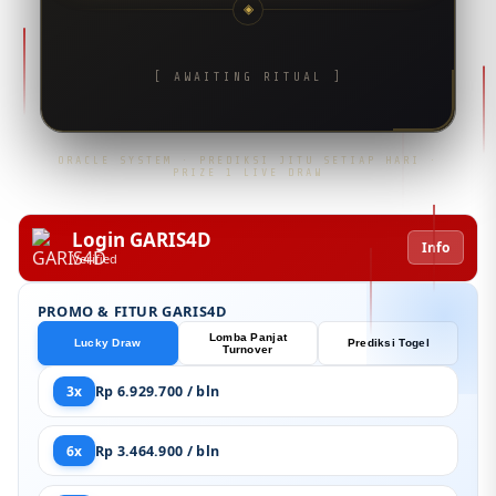
◈
[ AWAITING RITUAL ]
ORACLE SYSTEM · PREDIKSI JITU SETIAP HARI ·
PRIZE 1 LIVE DRAW
Login GARIS4D
Info
Verified
PROMO & FITUR GARIS4D
Lomba Panjat
Lucky Draw
Prediksi Togel
Turnover
3x
Rp 6.929.700 / bln
6x
Rp 3.464.900 / bln