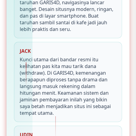
taruhan GARIS4D, navigasinya lancar
banget. Desain situsnya modern, ringan,
dan pas di layar smartphone. Buat
taruhan sambil santai di kafe jadi jauh
lebih praktis dan seru.
JACK
Kunci utama dari bandar resmi itu
kelihatan pas kita mau tarik dana
(withdraw). Di GARIS4D, kemenangan
berapapun diproses tanpa drama dan
langsung masuk rekening dalam
hitungan menit. Keamanan sistem dan
jaminan pembayaran inilah yang bikin
saya betah menjadikan situs ini sebagai
tempat utama.
UDIN