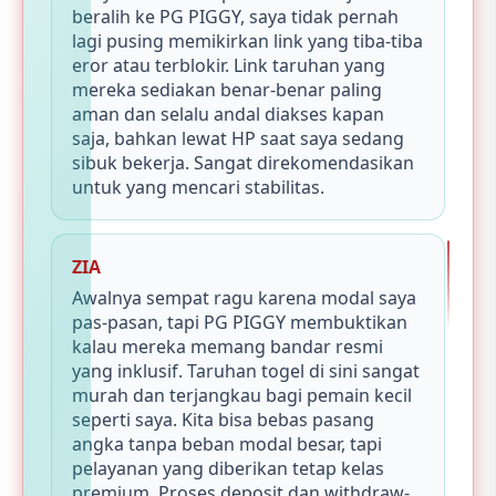
beralih ke PG PIGGY, saya tidak pernah
lagi pusing memikirkan link yang tiba-tiba
eror atau terblokir. Link taruhan yang
mereka sediakan benar-benar paling
aman dan selalu andal diakses kapan
saja, bahkan lewat HP saat saya sedang
sibuk bekerja. Sangat direkomendasikan
untuk yang mencari stabilitas.
ZIA
Awalnya sempat ragu karena modal saya
pas-pasan, tapi PG PIGGY membuktikan
kalau mereka memang bandar resmi
yang inklusif. Taruhan togel di sini sangat
murah dan terjangkau bagi pemain kecil
seperti saya. Kita bisa bebas pasang
angka tanpa beban modal besar, tapi
pelayanan yang diberikan tetap kelas
premium. Proses deposit dan withdraw-