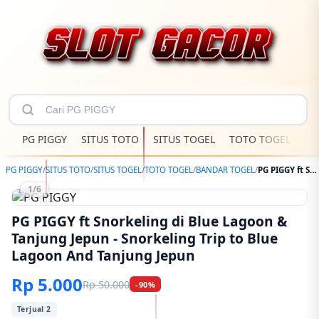
PG PIGGY
SITUS TOTO
SITUS TOGEL
TOTO TOGEL
BA
PG PIGGY
/
SITUS TOTO
/
SITUS TOGEL
/
TOTO TOGEL
/
BANDAR TOGEL
/
PG PIGGY ft Snorkeling di Blue Lagoon & Tanjung Jepun - Snorkeling Trip to Blue Lagoon And Tanjung Jepun
1/6
PG PIGGY ft Snorkeling di Blue Lagoon &
Tanjung Jepun - Snorkeling Trip to Blue
Lagoon And Tanjung Jepun
Rp 5.000
Rp 50.000
-90%
Terjual 2