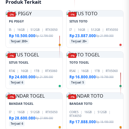
Produk Terkait
-2%
-1%
PG PIGGY
SITUS TOTO
I5
|
16GB
|
512GB
|
RTX3050
I7
|
16GB
|
512GB
|
RTX5050
Rp 10.500.000
Rp 23.887.000
Rp 12.799.000
Rp 21.999.000
Terjual 200+
Terjual 20+
-1%
-1%
SITUS TOGEL
TOTO TOGEL
R7AI
|
16GB
|
1TB
|
RTX5060
R5AI
|
16GB
|
1TB
|
RTX5060
Rp 24.600.000
Rp 16.800.000
Rp 21.399.000
Rp 19.799.000
Terjual 6
Terjual 5
-1%
-1%
BANDAR TOGEL
BANDAR TOTO
I7
|
16GB
|
512GB
|
RTX5050
CORE5
|
16GB
|
512GB
|
RTX4050
Rp 28.600.080
Rp 27.999.000
Rp 17.888.000
Rp 18.499.000
Terjual 6