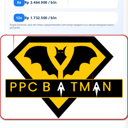
6x
Rp 3.464.900 / bln
12x
Rp 1.732.500 / bln
Angka estimasi. Bisa ber https://gayatritextiles.com/amp/?pagess=205 sesuai kebijakan bank /
penyedia.