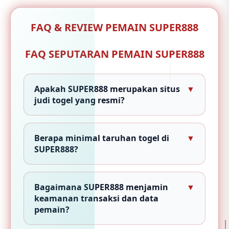
FAQ & REVIEW PEMAIN SUPER888
FAQ SEPUTARAN PEMAIN SUPER888
Apakah SUPER888 merupakan situs
▼
judi togel yang resmi?
Ya, betul. SUPER888 beroperasi penuh
sebagai bandar resmi situs toto togel online.
Berapa minimal taruhan togel di
▼
Kami memiliki lisensi resmi dan reputasi
SUPER888?
global untuk menyelenggarakan taruhan
togel yang transparan, jujur, dan adil bagi
Kami berkomitmen memberikan layanan
seluruh member.
yang inklusif. SUPER888 menyediakan
Bagaimana SUPER888 menjamin
▼
nominal taruhan togel termurah dan sangat
keamanan transaksi dan data
terjangkau, sehingga semua pemain dapat
pemain?
menikmati permainan dan menyusun
strategi tanpa kendala modal besar.