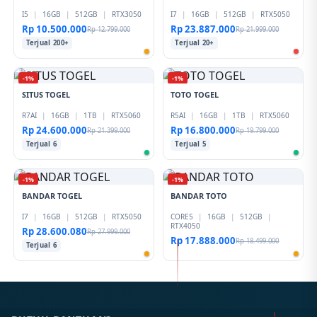
I5
|
16GB
|
512GB
|
RTX3050
I7
|
16GB
|
512GB
|
RTX5050
Rp 10.500.000
Rp 23.887.000
Rp 12.799.000
Rp 21.999.000
Terjual 200+
Terjual 20+
-1%
-1%
SITUS TOGEL
TOTO TOGEL
R7AI
|
16GB
|
1TB
|
RTX5060
R5AI
|
16GB
|
1TB
|
RTX5060
Rp 24.600.000
Rp 16.800.000
Rp 21.399.000
Rp 19.799.000
Terjual 6
Terjual 5
-1%
-1%
BANDAR TOGEL
BANDAR TOTO
I7
|
16GB
|
512GB
|
RTX5050
CORE5
|
16GB
|
512GB
|
RTX4050
Rp 28.600.080
Rp 27.999.000
Rp 17.888.000
Rp 18.499.000
Terjual 6