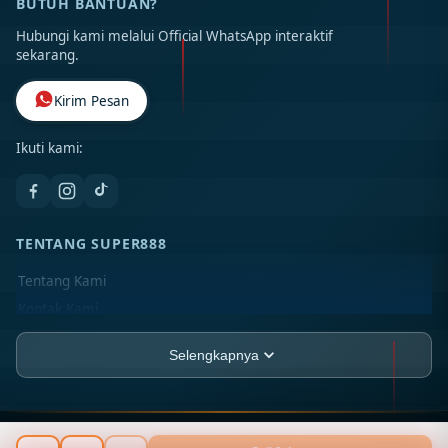
BUTUH BANTUAN?
Hubungi kami melalui Official WhatsApp interaktif
sekarang.
Kirim Pesan
Ikuti kami:
TENTANG SUPER888
Tentang Kami
Kontak Kami
Lokasi Toko
Selengkapnya
FAQ
PT TISU-AJAIB
JL. Asia Raya Blok BB No. 12-A, Kel. Sukaramai II,
TISU-AJAIB ©
2026
PT TISU-AJAIB. All rights reserved.